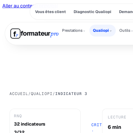
Aller au contenu principal
Vous êtes client
Diagnostic Qualiopi
Demand
⌄
⌄
Prestations
Qualiopi
Outils
formateur
f
pro
p
ACCUEIL
/
QUALIOPI
/
INDICATEUR 3
RNQ
LECTURE
32 indicateurs
CRITÈRE 1
6 min
·
3/32