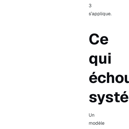
3
s’applique.
Ce
qui
écho
syst
Un
modèle