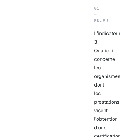
01
—
ENJEU
L’indicateur
3
Qualiopi
concerne
les
organismes
dont
les
prestations
visent
l’obtention
d’une
certification