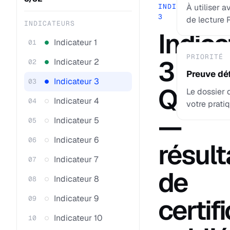
INDICATEUR
À utiliser a
3
de lecture R
INDICATEURS
Indica
Indicateur 1
01
PRIORITÉ
3
Indicateur 2
02
Preuve dé
Indicateur 3
03
Qualio
Le dossier 
Indicateur 4
04
votre pratiq
—
Indicateur 5
05
Indicateur 6
06
résult
Indicateur 7
07
de
Indicateur 8
08
Indicateur 9
certif
09
Indicateur 10
10