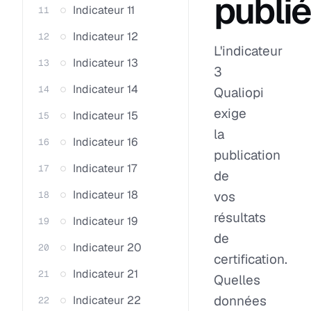
publi
Indicateur 11
11
Indicateur 12
12
L'indicateur
Indicateur 13
13
3
Indicateur 14
14
Qualiopi
exige
Indicateur 15
15
la
Indicateur 16
16
publication
Indicateur 17
17
de
Indicateur 18
vos
18
résultats
Indicateur 19
19
de
Indicateur 20
20
certification.
Indicateur 21
21
Quelles
données
Indicateur 22
22