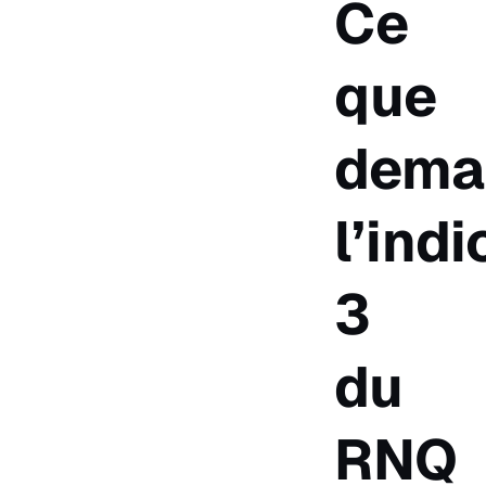
Ce
que
dema
l’ind
3
du
RNQ