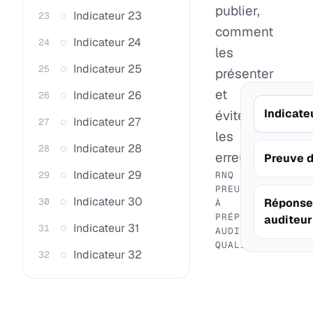
publier,
Indicateur 23
23
comment
Indicateur 24
24
les
Indicateur 25
25
présenter
et
Indicateur 26
26
Indicate
éviter
Indicateur 27
27
les
Indicateur 28
28
erreurs.
Preuve 
Indicateur 29
29
RNQ
PREUVES
Indicateur 30
30
Réponse
À
PRÉPARER
auditeur
Indicateur 31
31
AUDIT
QUALIOPI
Indicateur 32
32