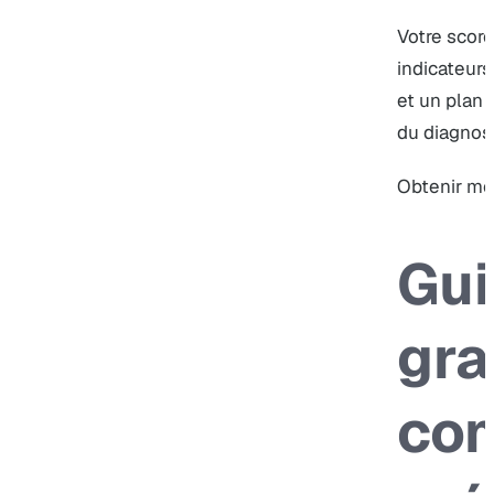
Votre score
indicateurs
et un plan 
du diagnost
Obtenir mo
Gu
gra
co