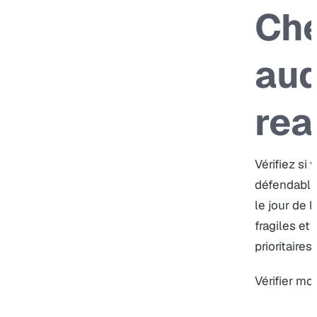
Che
aud
rea
Vérifiez si
défendables
le jour de l
fragiles et
prioritaires
Vérifier mo