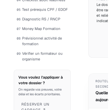
04
Le dossi
Test prérequis CPF / EDOF
05
être ran
et relié
Diagnostic RS / RNCP
06
indicate
Money Map Formation
07
Prévisionnel activité de
08
formation
Vérifier un formateur ou
09
organisme
Vous voulez l'appliquer à
ROUTEU
votre dossier ?
SECOND
On regarde vos preuves, votre
Quelle 
délai et les écarts prioritaires.
aujourd
RÉSERVER UN
CADRAGE ↗