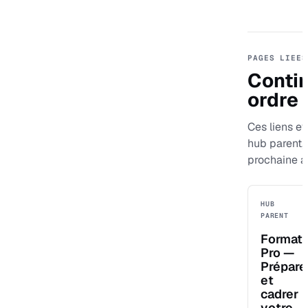
PAGES LIEES
Contin
ordre
Ces liens evi
hub parent,
prochaine a
HUB
PARENT
Format
Pro —
Prépare
et
cadrer
votre