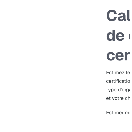
Cal
de 
cer
Estimez le
certificati
type d’orga
et votre chif
Estimer m