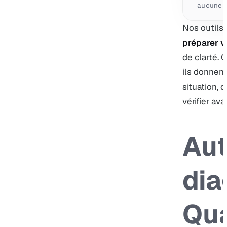
aucune 
Nos outils 
préparer v
de clarté. 
ils donnent
situation, 
vérifier ava
Aut
dia
Qua