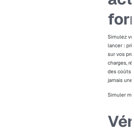
for
Simulez vot
lancer : pr
sur vos pr
charges, ré
des coûts 
jamais une
Simuler mon
Vér