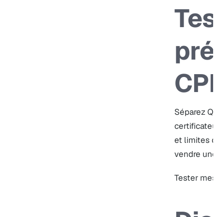
Tes
pré
CPF
Séparez Qual
certificate
et limites 
vendre une
Tester mes