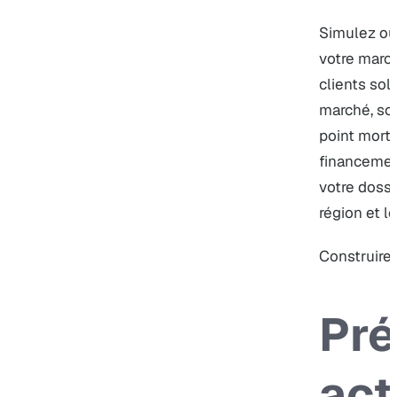
Simulez où 
votre marc
clients solv
marché, sou
point mort. 
financement
votre dossie
région et l
Construir
Pré
act