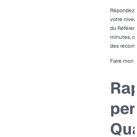
Répondez à
votre nivea
du Référent
minutes, ob
des recomm
Faire mon d
Rap
per
Qua