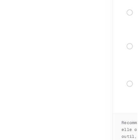
Recomma
elle or
outil, 