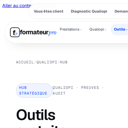
Aller au contenu principal
Vous êtes client
Diagnostic Qualiopi
Demand
⌄
⌄
Prestations
Qualiopi
Outils
formateur
f
pro
p
ACCUEIL
/
QUALIOPI
/
HUB
HUB
QUALIOPI · PREUVES ·
STRATÉGIQUE
AUDIT
Outils