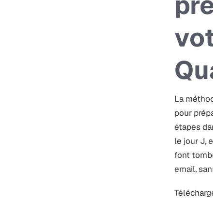
pré
vot
Qua
La méthode
pour prépar
étapes dans
le jour J, e
font tomber
email, san
Télécharger