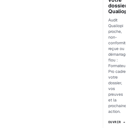
dossier
Qualiop
Audit
Qualiopi
proche,
non-
conformité
reçue ou
démarrage
flou :
Formateur
Pro cadre
votre
dossier,
vos
preuves
et la
prochaine
action.
OUVRIR →