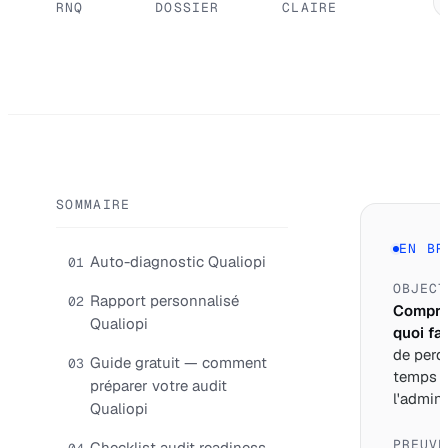
RNQ
DOSSIER
CLAIRE
SOMMAIRE
EN BR
Auto-diagnostic Qualiopi
01
OBJECT
Rapport personnalisé
02
Compre
Qualiopi
quoi fai
de perd
Guide gratuit — comment
03
temps 
préparer votre audit
l'adminis
Qualiopi
PREUVE
Checklist audit readiness