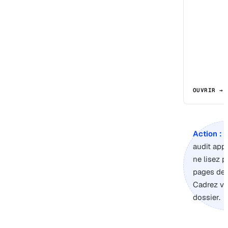
OUVRIR →
Action :
s
audit app
ne lisez p
pages de 
Cadrez vo
dossier.