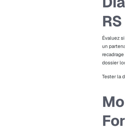
Dia
RS
Évaluez si 
un partenar
recadrage a
dossier lon
Tester la d
Mo
For