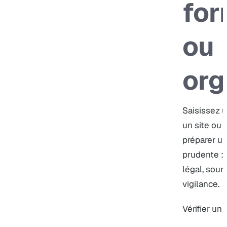
for
ou
or
Saisissez 
un site ou 
préparer un
prudente : 
légal, sour
vigilance.
Vérifier un