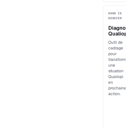
DANS CE
DOSSIER
Diagnos
Qualiop
Outil de
cadrage
pour
transforme
une
situation
Qualiopi
en
prochaine
action.