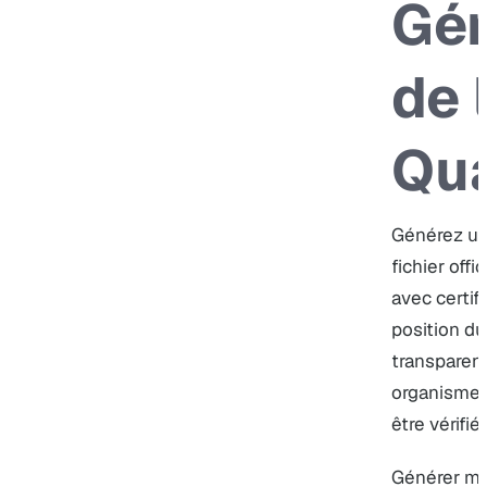
Gén
de 
Qua
Générez un 
fichier offi
avec certifi
position du
transparent
organismes 
être vérifié
Générer mo