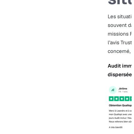
Les situati
souvent da
missions F
l’avis Trust
concerné, p
Audit immi
dispersée