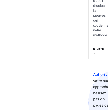
d'audit
étudiés.
Les
preuves
qui
soutiennen
notre
méthode.
OUVRIR
→
Action :
s
votre audi
approche,
ne lisez
pas dix
pages de