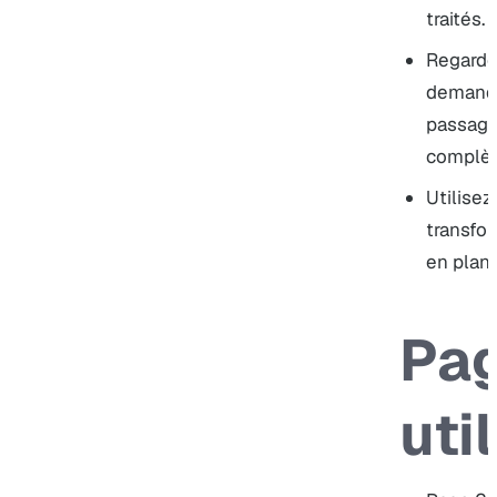
traités.
Regardez
demande
passage
complèt
Utilisez
transfor
en plan 
Pa
uti