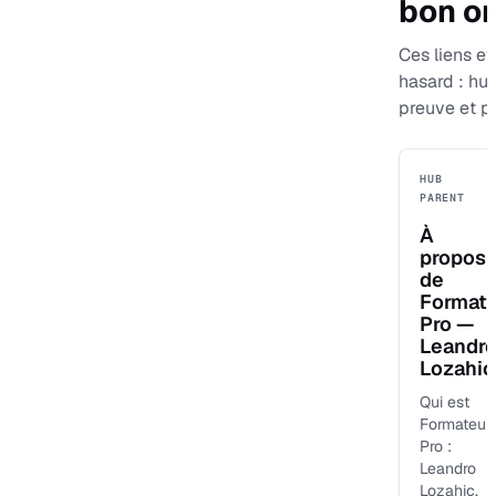
bon or
Ces liens evi
hasard : hu
preuve et p
HUB
PARENT
À
propos
de
Format
Pro —
Leandr
Lozahic
Qui est
Formateur
Pro :
Leandro
Lozahic,