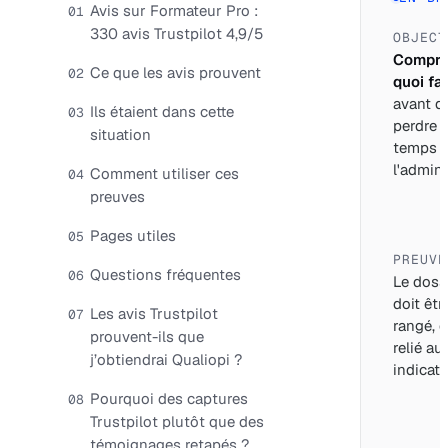
Avis sur Formateur Pro :
01
330 avis Trustpilot 4,9/5
OBJECT
Compre
Ce que les avis prouvent
02
quoi fai
avant d
Ils étaient dans cette
03
perdre 
situation
temps 
l'adminis
Comment utiliser ces
04
preuves
Pages utiles
05
PREUVE
Questions fréquentes
06
Le doss
doit êtr
Les avis Trustpilot
07
rangé, d
prouvent-ils que
relié au
j’obtiendrai Qualiopi ?
indicate
Pourquoi des captures
08
Trustpilot plutôt que des
témoignages retapés ?