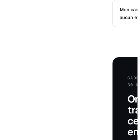
Mon cas 
aucun ex
CADR
30 M
O
tr
ce
e