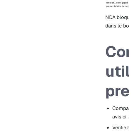
NDA bloqué 
dans le bon
Co
uti
pre
Compare
avis ci-
Vérifiez