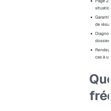
Page 2 
situatio
Garantie
de résul
Diagnost
dossier 
Rendez
cas à un
Que
fré