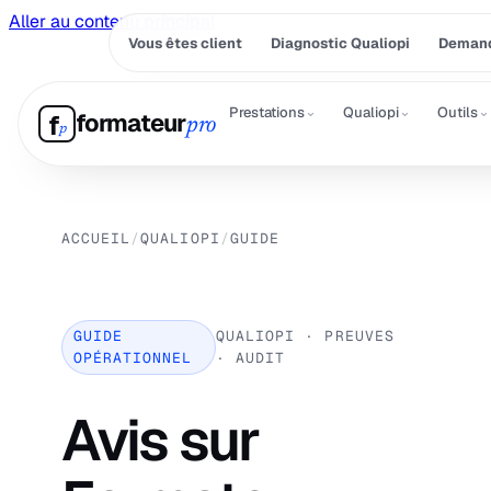
Aller au contenu principal
Vous êtes client
Diagnostic Qualiopi
Demand
⌄
⌄
⌄
Prestations
Qualiopi
Outils
formateur
f
pro
p
ACCUEIL
/
QUALIOPI
/
GUIDE
GUIDE
QUALIOPI · PREUVES
OPÉRATIONNEL
· AUDIT
Avis sur