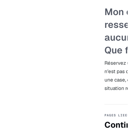
Mon 
resse
aucun
Que f
Réservez u
n’est pas d
une case, c
situation r
PAGES LIEES
Contin