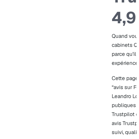
4,9
Quand vou
cabinets Qu
parce qu’il
expérience 
Cette page
“avis sur F
Leandro Lo
publiques 
Trustpilot 
avis Trustpi
suivi, quali