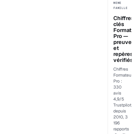
MEME
FAMILLE
Chiffres
clés
Format
Pro —
preuve
et
repères
vérifiés
Chiffres
Formateur
Pro :
330
avis
4,9/5
Trustpilot,
depuis
2010, 3
196
rapports