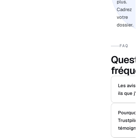
plus.
Cadrez
votre
dossier.
FAQ
Quest
fréqu
Les avis 
ils que j
Pourquoi
Trustpilo
témoigna