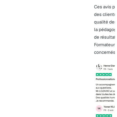
Ces avis pr
des clients 
qualité des 
la pédagogi
de résultat 
Formateur P
concernés.