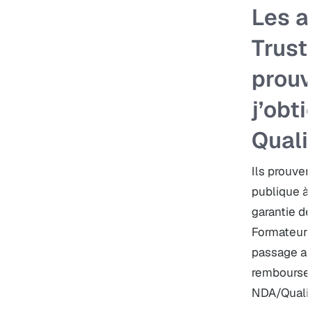
Les a
Trust
prouv
j’obti
Quali
Ils prouven
publique à
garantie de 
Formateur Pr
passage aud
remboursem
NDA/Qualio