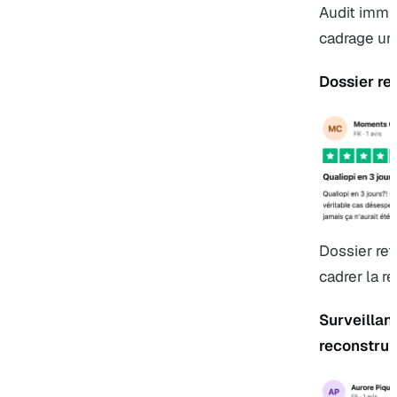
Audit immin
cadrage ur
Dossier re
Dossier ref
cadrer la re
Surveillanc
reconstrui