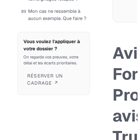
Mon cas ne ressemble à
09
aucun exemple. Que faire ?
Vous voulez l'appliquer à
Avi
votre dossier ?
On regarde vos preuves, votre
délai et les écarts prioritaires.
For
RÉSERVER UN
CADRAGE ↗
Pro
avi
Tru