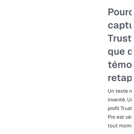
Pourq
captu
Trust
que d
témo
retap
Un texte re
inventé. Un
profil Trus
Pro est véri
tout mome