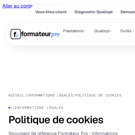
Aller au contenu principal
Vous êtes client
Diagnostic Qualiopi
Demand
⌄
⌄
⌄
Prestations
Qualiopi
Outils
formateur
f
pro
p
ACCUEIL
/
INFORMATIONS LÉGALES
/
POLITIQUE DE COOKIES
01
INFORMATIONS LÉGALES
Politique de cookies
Document de référence Formateur Pro : informations