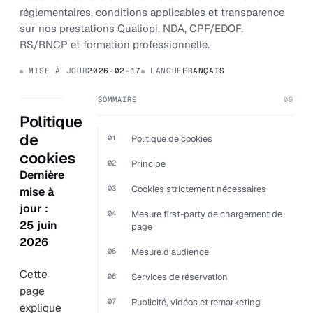
réglementaires, conditions applicables et transparence
sur nos prestations Qualiopi, NDA, CPF/EDOF,
RS/RNCP et formation professionnelle.
MISE À JOUR
2026-02-17
LANGUE
FRANÇAIS
SOMMAIRE
09
Politique
de
01
Politique de cookies
cookies
02
Principe
Dernière
03
Cookies strictement nécessaires
mise à
jour :
04
Mesure first-party de chargement de
25 juin
page
2026
05
Mesure d’audience
Cette
06
Services de réservation
page
07
Publicité, vidéos et remarketing
explique