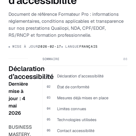
d'accessibilité
Document de référence Formateur Pro : informations
réglementaires, conditions applicables et transparence
sur nos prestations Qualiopi, NDA, CPF/EDOF,
RS/RNCP et formation professionnelle.
MISE À JOUR
2026-02-17
LANGUE
FRANÇAIS
SOMMAIRE
08
Déclaration
d’accessibilité
01
Déclaration d’accessibilité
Dernière
02
État de conformité
mise à
jour : 4
03
Mesures déjà mises en place
mai
04
Limites connues
2026
05
Technologies utilisées
BUSINESS
06
Contact accessibilité
MASTERY,