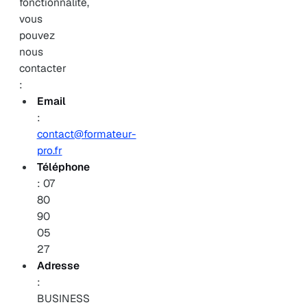
fonctionnalité,
vous
pouvez
nous
contacter
:
Email
:
contact@formateur-
pro.fr
Téléphone
: 07
80
90
05
27
Adresse
:
BUSINESS