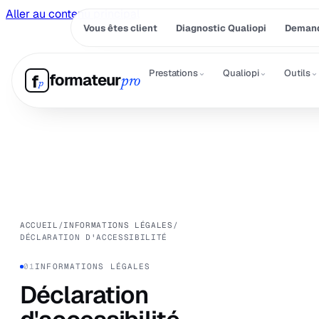
Aller au contenu principal
Vous êtes client
Diagnostic Qualiopi
Demand
⌄
⌄
⌄
Prestations
Qualiopi
Outils
formateur
f
pro
p
ACCUEIL
/
INFORMATIONS LÉGALES
/
DÉCLARATION D'ACCESSIBILITÉ
01
INFORMATIONS LÉGALES
Déclaration