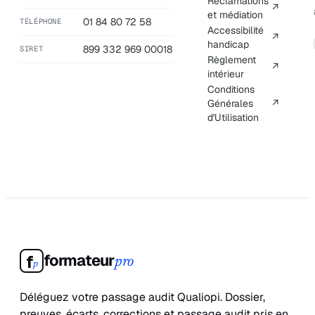
Réclamations
↗
et médiation
01 84 80 72 58
TÉLÉPHONE
Accessibilité
↗
handicap
899 332 969 00018
SIRET
Règlement
↗
intérieur
Conditions
Générales
↗
d'Utilisation
formateur
f
pro
p
Déléguez votre passage audit Qualiopi. Dossier,
preuves, écarts, corrections et passage audit pris en