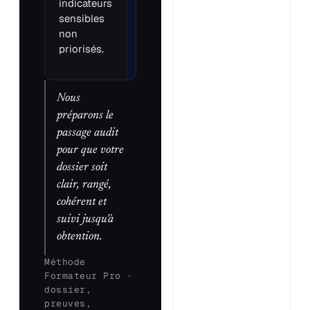
indicateurs
sensibles
non
priorisés.
Nous
préparons le
passage audit
pour que votre
dossier soit
clair, rangé,
cohérent et
suivi jusqu'à
obtention.
Méthode
Formateur Pro ·
dossier,
preuves,