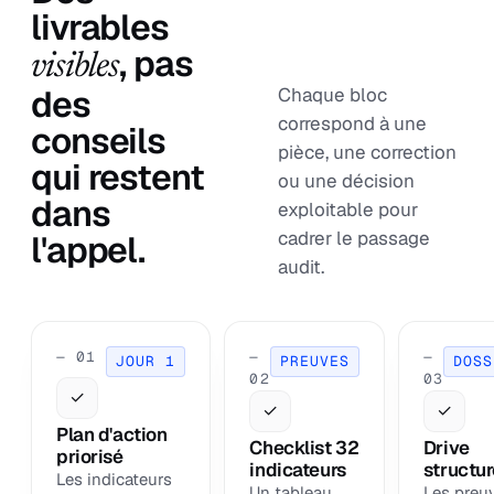
livrables
, pas
visibles
des
Chaque bloc
correspond à une
conseils
pièce, une correction
qui restent
ou une décision
dans
exploitable pour
cadrer le passage
l'appel.
audit.
— 01
—
—
JOUR 1
PREUVES
DOSS
02
03
✓
✓
✓
Plan d'action
Checklist 32
Drive
priorisé
indicateurs
structu
Les indicateurs
Un tableau
Les preu