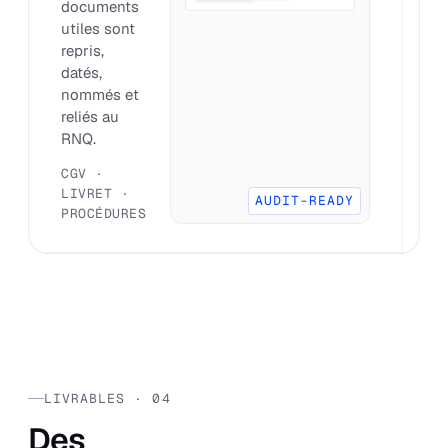
documents
q
utiles sont
l
repris,
f
datés,
e
nommés et
s
reliés au
tr
RNQ.
A
B
CGV ·
R
LIVRET ·
AUDIT-READY
PROCÉDURES
LIVRABLES · 04
Des