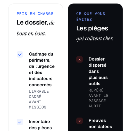
PRIS EN CHARGE
CE QUE VOUS
ÉVITEZ
Le dossier,
de
Les pièges
bout en bout.
qui coûtent cher.
Cadrage du
✓
Dossier
×
périmètre,
dispersé
de l'urgence
dans
et des
plusieurs
indicateurs
outils
concernés
REPÉRÉ
LIVRABLE
AVANT LE
CADRÉ
PASSAGE
AVANT
AUDIT
MISSION
Preuves
×
Inventaire
✓
non datées
des pièces