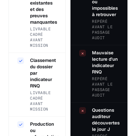
ou
existantes
impossibles
et des
à retrouver
preuves
REPÉRÉ
manquantes
AVANT LE
LIVRABLE
PASSAGE
CADRÉ
AUDIT
AVANT
MISSION
Mauvaise
×
lecture d'un
Classement
✓
indicateur
du dossier
RNQ
par
REPÉRÉ
indicateur
AVANT LE
RNQ
PASSAGE
LIVRABLE
AUDIT
CADRÉ
AVANT
MISSION
Questions
×
auditeur
découvertes
Production
✓
le jour J
ou