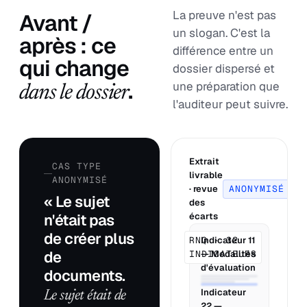
La preuve n'est pas
Avant /
un slogan. C'est la
après : ce
différence entre un
qui change
dossier dispersé et
.
une préparation que
dans le dossier
l'auditeur peut suivre.
Extrait
CAS TYPE
livrable
ANONYMISÉ
· revue
ANONYMISÉ
« Le sujet
des
n'était pas
écarts
de créer plus
RNQ · 32
Indicateur 11
de
INDICATEURS
— Modalités
d'évaluation
documents.
Indicateur
Le sujet était de
22 —