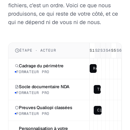
fichiers, c'est un ordre. Voici ce que nous
produisons, ce qui reste de votre côté, et ce
qui ne dépend ni de vous ni de nous.
ÉTAPE · ACTEUR
S1
S2
S3
S4
S5
S6
S7
S
Cadrage du périmètre
Rendez-vous
FORMATEUR PRO
Socle documentaire NDA
Trames NDA
FORMATEUR PRO
Preuves Qualiopi classées
Classement pa
FORMATEUR PRO
Personnalisation à votre