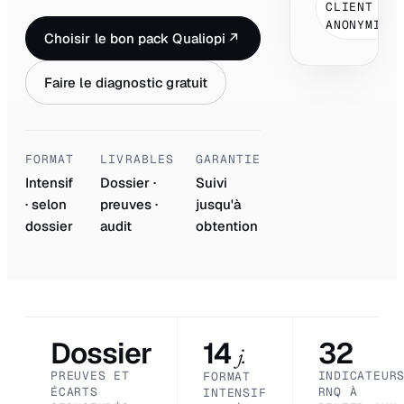
CLIENT
ANONYMISÉ
Choisir le bon pack Qualiopi
↗
Faire le diagnostic gratuit
FORMAT
LIVRABLES
GARANTIE
Intensif
Dossier ·
Suivi
· selon
preuves ·
jusqu'à
dossier
audit
obtention
Dossier
14
32
j.
PREUVES ET
INDICATEUR
FORMAT
ÉCARTS
RNQ À
INTENSIF