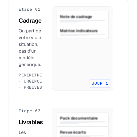
Étape 01
É
Note de cadrage
Cadrage
P
On part de
O
Matrice indicateurs
votre vraie
q
situation,
o
pas d'un
q
modèle
p
générique.
c
PÉRIMÈTRE
D
· URGENCE
P
JOUR 1
· PREUVES
R
Étape 03
É
Pack documentaire
Livrables
P
Les
O
Revue écarts