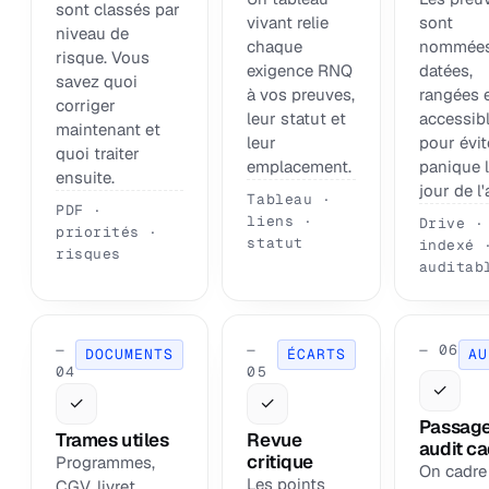
sont classés par
vivant relie
sont
niveau de
chaque
nommées
risque. Vous
exigence RNQ
datées,
savez quoi
à vos preuves,
rangées 
corriger
leur statut et
accessib
maintenant et
leur
pour évit
quoi traiter
emplacement.
panique 
ensuite.
jour de l'
Tableau ·
PDF ·
liens ·
Drive ·
priorités ·
statut
indexé 
risques
auditab
—
—
— 06
DOCUMENTS
ÉCARTS
AU
04
05
✓
✓
✓
Passag
Trames utiles
Revue
audit c
critique
Programmes,
On cadre
Les points
CGV, livret