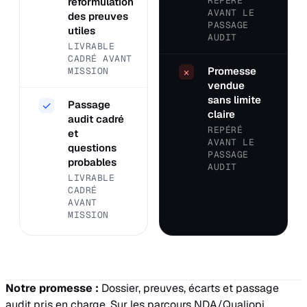
REPÉRÉ
reformulation
AVANT LE
des preuves
PASSAGE
utiles
AUDIT
LIVRABLE
CADRÉ AVANT
Promesse
MISSION
×
vendue
sans limite
Passage
✓
claire
audit cadré
REPÉRÉ
et
AVANT LE
questions
PASSAGE
probables
AUDIT
LIVRABLE
CADRÉ
AVANT
MISSION
Notre promesse :
Dossier, preuves, écarts et passage
audit pris en charge. Sur les parcours NDA/Qualiopi