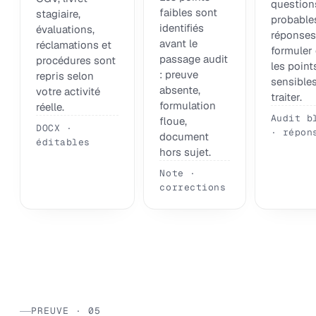
question
faibles sont
stagiaire,
probables
identifiés
évaluations,
réponses
avant le
réclamations et
formuler 
passage audit
procédures sont
les point
: preuve
repris selon
sensibles
absente,
votre activité
traiter.
formulation
réelle.
Audit b
floue,
DOCX ·
· répon
document
éditables
hors sujet.
Note ·
corrections
PREUVE · 05