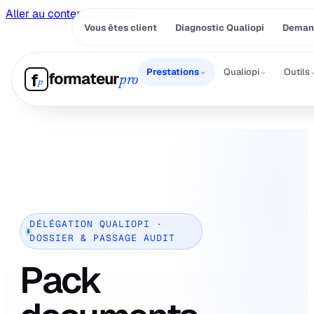
Aller au contenu principal
Vous êtes client
Diagnostic Qualiopi
Demand
⌄
⌄
Prestations
Qualiopi
Outils
formateur
f
pro
p
DÉLÉGATION QUALIOPI ·
DOSSIER & PASSAGE AUDIT
Pack