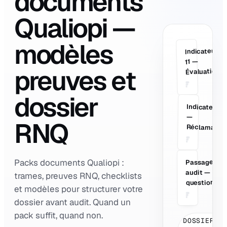
documents
Qualiopi —
modèles
Indicateur
V
11 —
preuves et
Évaluation
dossier
Indicateur 2
—
RNQ
Réclamation
Packs documents Qualiopi :
Passage
PR
audit —
trames, preuves RNQ, checklists
questions
et modèles pour structurer votre
dossier avant audit. Quand un
pack suffit, quand non.
DOSSIER