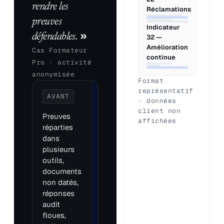
rendre les
Réclamations
preuves
Indicateur
»
défendables.
32 —
Amélioration
Cas Formateur
continue
Pro · activité
anonymisée
Format
représentatif
AVANT
APRÈS
· données
PRÉPARATION
client non
Preuves
affichées
Drive organisé
réparties
par indicateur,
dans
pièces utiles
plusieurs
identifiées,
outils,
écarts cadrés,
documents
réponses
non datés,
préparées et
réponses
engagement
audit
commercial clair.
floues,