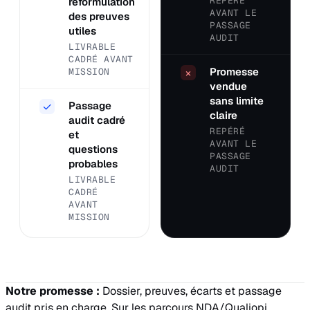
REPÉRÉ
reformulation
AVANT LE
des preuves
PASSAGE
utiles
AUDIT
LIVRABLE
CADRÉ AVANT
Promesse
MISSION
×
vendue
sans limite
Passage
✓
claire
audit cadré
REPÉRÉ
et
AVANT LE
questions
PASSAGE
probables
AUDIT
LIVRABLE
CADRÉ
AVANT
MISSION
Notre promesse :
Dossier, preuves, écarts et passage
audit pris en charge. Sur les parcours NDA/Qualiopi