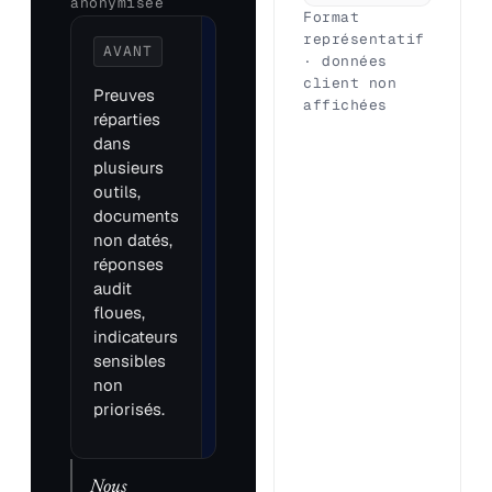
anonymisée
Format
représentatif
AVANT
APRÈS
· données
PRÉPARATION
client non
Preuves
affichées
Drive organisé
réparties
par indicateur,
dans
pièces utiles
plusieurs
identifiées,
outils,
écarts cadrés,
documents
réponses
non datés,
préparées et
réponses
engagement
audit
commercial clair.
floues,
indicateurs
sensibles
non
priorisés.
Nous