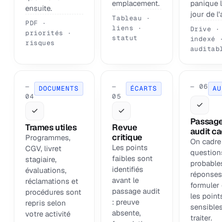
emplacement.
panique 
ensuite.
jour de l'
Tableau ·
PDF ·
liens ·
Drive ·
priorités ·
statut
indexé 
risques
auditab
—
—
— 06
DOCUMENTS
ÉCARTS
AU
04
05
✓
✓
✓
Passag
Trames utiles
Revue
audit c
critique
Programmes,
On cadre
Les points
CGV, livret
question
faibles sont
stagiaire,
probables
identifiés
évaluations,
réponses
avant le
réclamations et
formuler 
passage audit
procédures sont
les point
: preuve
repris selon
sensibles
absente,
votre activité
traiter.