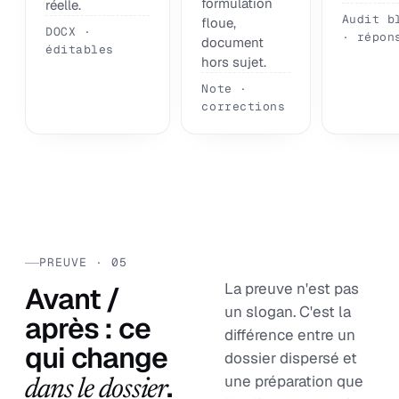
formulation
réelle.
Audit b
floue,
DOCX ·
· répon
document
éditables
hors sujet.
Note ·
corrections
PREUVE · 05
La preuve n'est pas
Avant /
un slogan. C'est la
après : ce
différence entre un
qui change
dossier dispersé et
.
une préparation que
dans le dossier