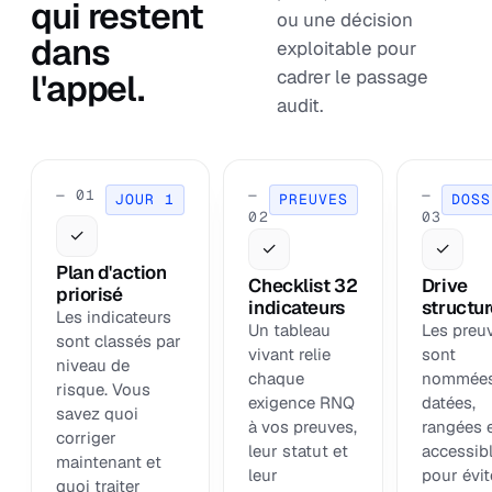
qui restent
ou une décision
dans
exploitable pour
cadrer le passage
l'appel.
audit.
— 01
—
—
JOUR 1
PREUVES
DOSS
02
03
✓
✓
✓
Plan d'action
Checklist 32
Drive
priorisé
indicateurs
structu
Les indicateurs
Un tableau
Les preu
sont classés par
vivant relie
sont
niveau de
chaque
nommées
risque. Vous
exigence RNQ
datées,
savez quoi
à vos preuves,
rangées 
corriger
leur statut et
accessib
maintenant et
leur
pour évit
quoi traiter