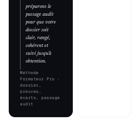
préparons le
passage audit
pour que votre
dossier soit
clair, rangé,
cohérent et
suivi jusqu'à
obtention.
Méthode
Formateur Pro ·
dossier,
preuves,
écarts, passage
audit