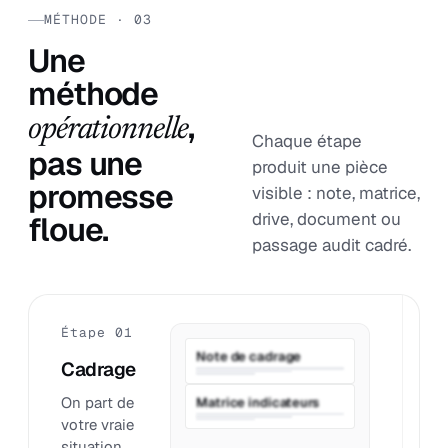
MÉTHODE · 03
Une
méthode
,
opérationnelle
Chaque étape
pas une
produit une pièce
promesse
visible : note, matrice,
drive, document ou
floue.
passage audit cadré.
Étape 01
É
Note de cadrage
Cadrage
P
On part de
O
Matrice indicateurs
votre vraie
q
situation,
o