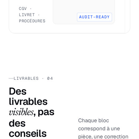
A
B
CGV ·
R
LIVRET ·
AUDIT-READY
PROCÉDURES
LIVRABLES · 04
Des
livrables
, pas
visibles
des
Chaque bloc
correspond à une
conseils
pièce, une correction