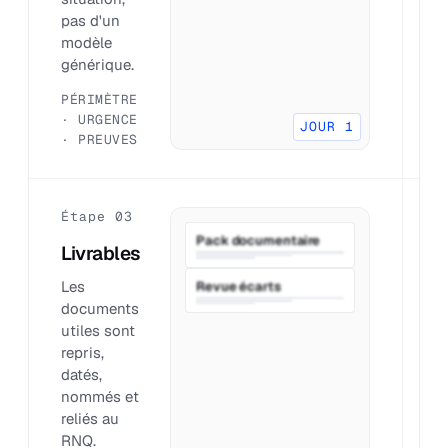
pas d'un
q
modèle
p
générique.
c
PÉRIMÈTRE
D
· URGENCE
P
JOUR 1
· PREUVES
R
Étape 03
É
Pack documentaire
Livrables
P
Les
O
Revue écarts
documents
q
utiles sont
l
repris,
f
datés,
e
nommés et
s
reliés au
tr
RNQ.