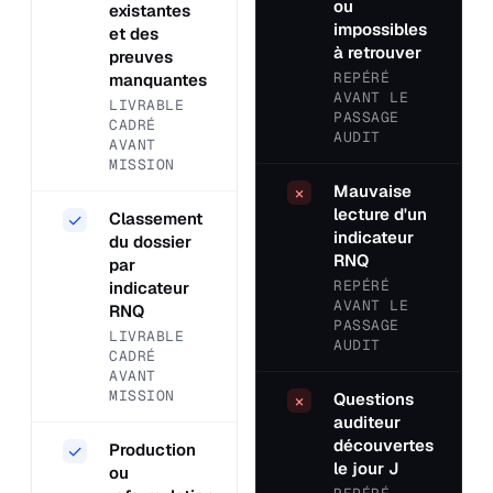
ou
existantes
impossibles
et des
à retrouver
preuves
REPÉRÉ
manquantes
AVANT LE
LIVRABLE
PASSAGE
CADRÉ
AUDIT
AVANT
MISSION
Mauvaise
×
lecture d'un
Classement
✓
indicateur
du dossier
RNQ
par
REPÉRÉ
indicateur
AVANT LE
RNQ
PASSAGE
LIVRABLE
AUDIT
CADRÉ
AVANT
MISSION
Questions
×
auditeur
découvertes
Production
✓
le jour J
ou