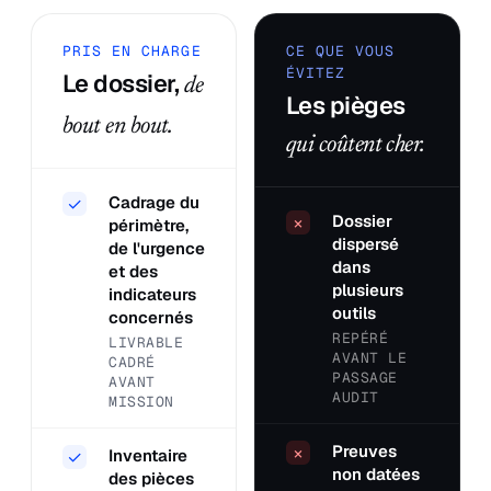
PRIS EN CHARGE
CE QUE VOUS
ÉVITEZ
Le dossier,
de
Les pièges
bout en bout.
qui coûtent cher.
Cadrage du
✓
Dossier
×
périmètre,
dispersé
de l'urgence
dans
et des
plusieurs
indicateurs
outils
concernés
REPÉRÉ
LIVRABLE
AVANT LE
CADRÉ
PASSAGE
AVANT
AUDIT
MISSION
Preuves
×
Inventaire
✓
non datées
des pièces