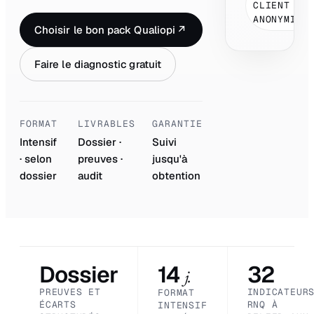
CLIENT
ANONYMISÉ
Choisir le bon pack Qualiopi
↗
Faire le diagnostic gratuit
FORMAT
LIVRABLES
GARANTIE
Intensif
Dossier ·
Suivi
· selon
preuves ·
jusqu'à
dossier
audit
obtention
Dossier
14
32
j.
PREUVES ET
INDICATEUR
FORMAT
ÉCARTS
RNQ À
INTENSIF