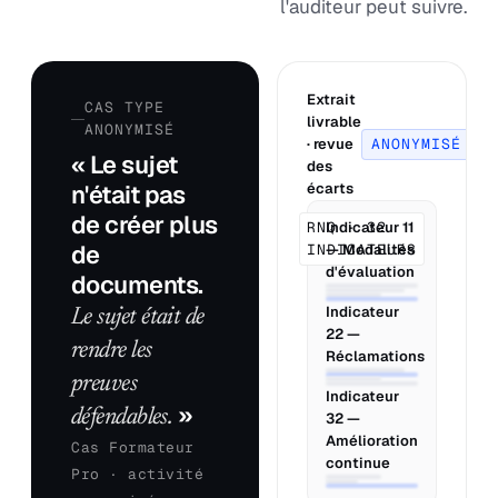
l'auditeur peut suivre.
Extrait
CAS TYPE
livrable
ANONYMISÉ
· revue
ANONYMISÉ
« Le sujet
des
n'était pas
écarts
de créer plus
RNQ · 32
Indicateur 11
de
INDICATEURS
— Modalités
d'évaluation
documents.
Indicateur
Le sujet était de
22 —
rendre les
Réclamations
preuves
Indicateur
»
défendables.
32 —
Amélioration
Cas Formateur
continue
Pro · activité