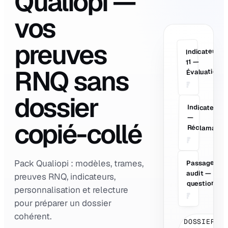
Qualiopi —
vos
preuves
Indicateur
V
11 —
RNQ sans
Évaluation
dossier
Indicateur 2
—
copié-collé
Réclamation
Pack Qualiopi : modèles, trames,
Passage
PR
audit —
preuves RNQ, indicateurs,
questions
personnalisation et relecture
pour préparer un dossier
cohérent.
DOSSIER