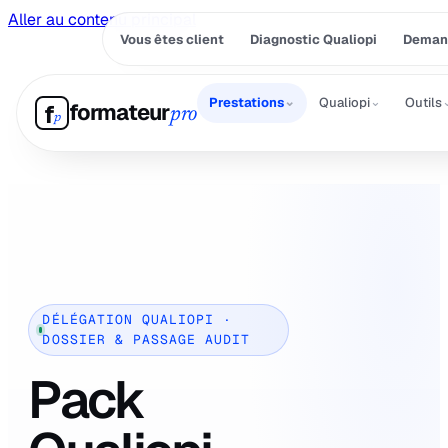
Aller au contenu principal
Vous êtes client
Diagnostic Qualiopi
Demand
⌄
⌄
Prestations
Qualiopi
Outils
formateur
f
pro
p
DÉLÉGATION QUALIOPI ·
DOSSIER & PASSAGE AUDIT
Pack