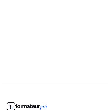
formateur
f
pro
p