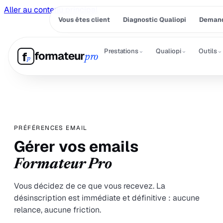
Aller au contenu principal
Vous êtes client
Diagnostic Qualiopi
Demand
⌄
⌄
⌄
Prestations
Qualiopi
Outils
formateur
f
pro
p
PRÉFÉRENCES EMAIL
Gérer vos emails
Formateur Pro
Vous décidez de ce que vous recevez. La
désinscription est immédiate et définitive : aucune
relance, aucune friction.