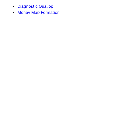
Diagnostic Qualiopi
Money Map Formation
Vérifier un organisme
Calculateur de coût
Générateur de logo Qualiopi
Guides & docs
Guides
Documents Qualiopi
Documents EDOF
Modèle support formation
Masterclass organisme
FAQ
Glossaire
Bibliothèque officielle
Blog