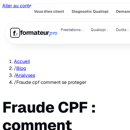
Aller au contenu principal
Vous êtes client
Diagnostic Qualiopi
Demand
⌄
⌄
⌄
Prestations
Qualiopi
Outils
formateur
f
pro
p
Accueil
/
Blog
/
Analyses
/
Fraude cpf comment se proteger
Fraude CPF :
comment