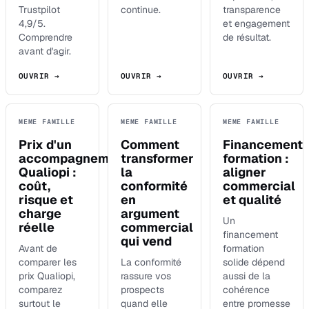
Trustpilot
continue.
transparence
4,9/5.
et engagement
Comprendre
de résultat.
avant d'agir.
OUVRIR →
OUVRIR →
OUVRIR →
MEME FAMILLE
MEME FAMILLE
MEME FAMILLE
Prix d'un
Comment
Financement
accompagnement
transformer
formation :
Qualiopi :
la
aligner
coût,
conformité
commercial
risque et
en
et qualité
charge
argument
Un
réelle
commercial
financement
qui vend
Avant de
formation
comparer les
La conformité
solide dépend
prix Qualiopi,
rassure vos
aussi de la
comparez
prospects
cohérence
surtout le
quand elle
entre promesse