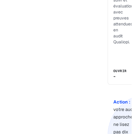
suivi et
évaluation
avec
preuves
attendues
en
audit
Qualiopi.
OUVRIR
→
Action :
s
votre audi
approche,
ne lisez
pas dix