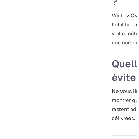
?
Vérifiez CV
habilitatio
veille méti
des compé
Quell
évite
Ne vous lim
montrer qu
restent ad
délivrées.