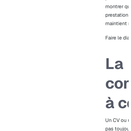
montrer qu
prestations
maintient 
Faire le dia
La
con
à c
Un CV ou un
pas toujour