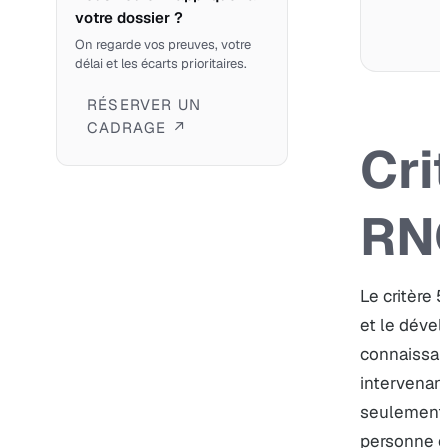
votre dossier ?
On regarde vos preuves, votre
délai et les écarts prioritaires.
RÉSERVER UN
CADRAGE ↗
Cri
RN
Le critère 5
et le déve
connaissa
intervenants
seulement 
personne es