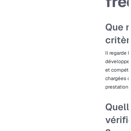
fré
Que r
critèr
Il regarde l
développe
et compét
chargées d
prestations
Quell
vérif