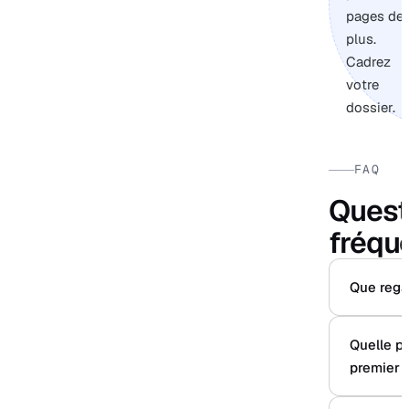
pages de
plus.
Cadrez
votre
dossier.
FAQ
Quest
fréqu
Que regar
Quelle pr
premier 