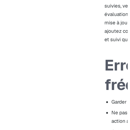
suivies, vei
évaluation
mise à jour
ajoutez con
et suivi qua
Err
fré
Garder 
Ne pas 
action 