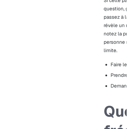
Si cette p
question, g
passez à la
révèle un r
notez la p
personne r
limite.
Faire le
Prendre
Demande
Que