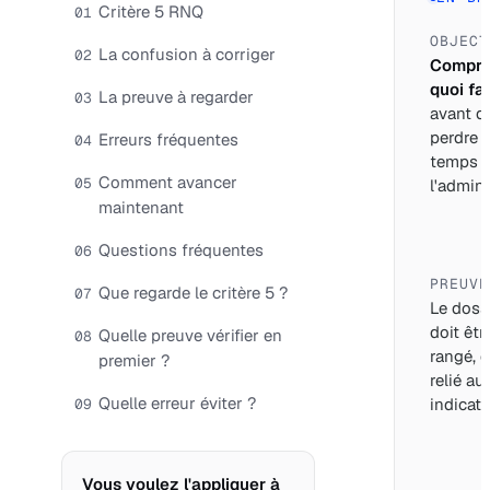
Critère 5 RNQ
01
OBJECT
La confusion à corriger
02
Compre
quoi fai
La preuve à regarder
03
avant d
perdre 
Erreurs fréquentes
04
temps 
Comment avancer
05
l'adminis
maintenant
Questions fréquentes
06
PREUVE
Que regarde le critère 5 ?
07
Le doss
doit êtr
Quelle preuve vérifier en
08
rangé, d
premier ?
relié au
Quelle erreur éviter ?
indicate
09
Vous voulez l'appliquer à