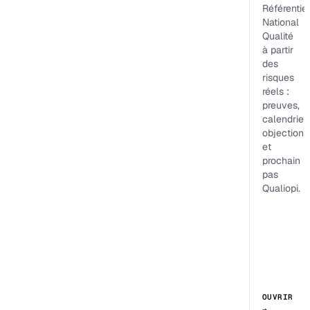
Référentiel
National
Qualité
à partir
des
risques
réels :
preuves,
calendrier,
objections
et
prochain
pas
Qualiopi.
OUVRIR
→