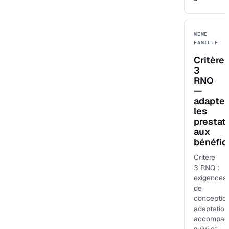
MEME
FAMILLE
Critère
3
RNQ
—
adapter
les
prestat
aux
bénéfici
Critère
3 RNQ :
exigences
de
conception
adaptation
accompag