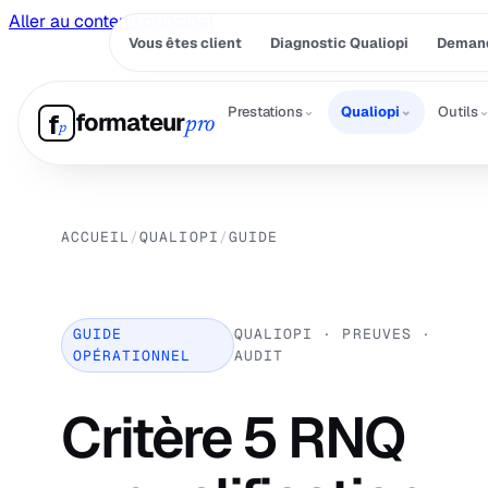
Aller au contenu principal
Vous êtes client
Diagnostic Qualiopi
Demand
⌄
⌄
Prestations
Qualiopi
Outils
formateur
f
pro
p
ACCUEIL
/
QUALIOPI
/
GUIDE
GUIDE
QUALIOPI · PREUVES ·
OPÉRATIONNEL
AUDIT
Critère 5 RNQ