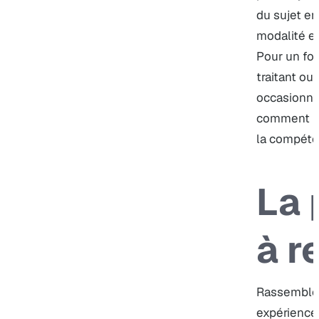
du sujet en
modalité et
Pour un for
traitant ou
occasionnel
comment l’o
la compéte
La 
à r
Rassemblez
expériences