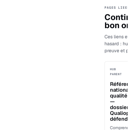
PAGES LIEES
Contin
bon or
Ces liens evi
hasard : hu
preuve et p
HUB
PARENT
Référen
nationa
qualité
—
dossier
Qualiop
défenda
Comprend