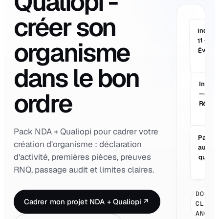
Qualiopi -
créer son
Indica
11 —
organisme
Évalua
dans le bon
Indica
ordre
—
Récla
Pack NDA + Qualiopi pour cadrer votre
Passa
création d'organisme : déclaration
audit 
d'activité, premières pièces, preuves
questi
RNQ, passage audit et limites claires.
DOSSI
Cadrer mon projet NDA + Qualiopi
↗
CLIEN
ANONY