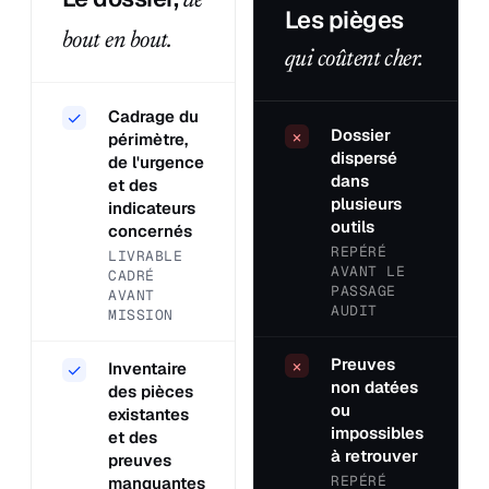
de
Les pièges
bout en bout.
qui coûtent cher.
Cadrage du
✓
Dossier
×
périmètre,
dispersé
de l'urgence
dans
et des
plusieurs
indicateurs
outils
concernés
REPÉRÉ
LIVRABLE
AVANT LE
CADRÉ
PASSAGE
AVANT
AUDIT
MISSION
Preuves
×
Inventaire
✓
non datées
des pièces
ou
existantes
impossibles
et des
à retrouver
preuves
REPÉRÉ
manquantes