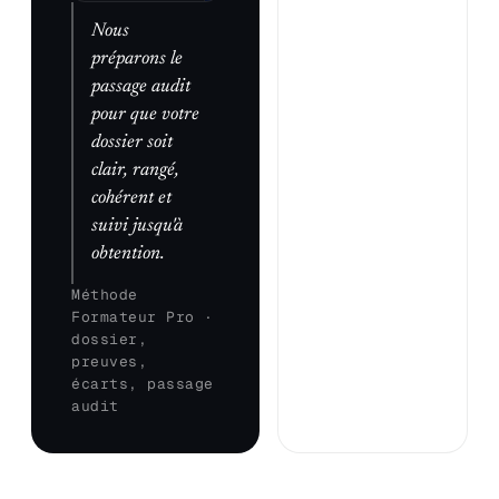
Nous
préparons le
passage audit
pour que votre
dossier soit
clair, rangé,
cohérent et
suivi jusqu'à
obtention.
Méthode
Formateur Pro ·
dossier,
preuves,
écarts, passage
audit