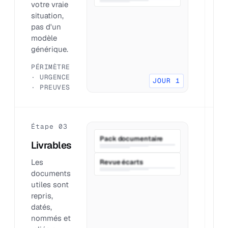
votre vraie
q
situation,
o
pas d'un
q
modèle
p
générique.
c
PÉRIMÈTRE
D
· URGENCE
P
JOUR 1
· PREUVES
R
Étape 03
É
Pack documentaire
Livrables
P
Les
O
Revue écarts
documents
q
utiles sont
l
repris,
f
datés,
e
nommés et
s