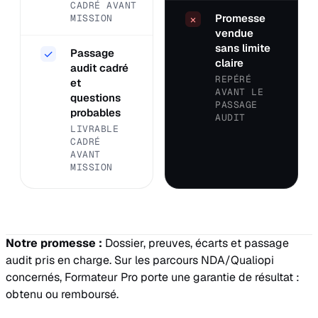
CADRÉ AVANT
Promesse
MISSION
×
vendue
sans limite
Passage
✓
claire
audit cadré
REPÉRÉ
et
AVANT LE
questions
PASSAGE
probables
AUDIT
LIVRABLE
CADRÉ
AVANT
MISSION
Notre promesse :
Dossier, preuves, écarts et passage
audit pris en charge. Sur les parcours NDA/Qualiopi
concernés, Formateur Pro porte une garantie de résultat :
obtenu ou remboursé.