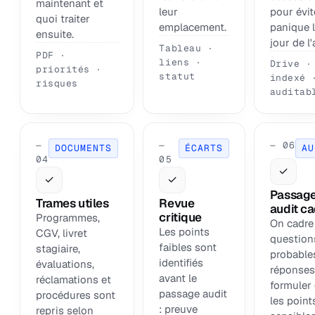
maintenant et
leur
pour évit
quoi traiter
emplacement.
panique 
ensuite.
jour de l'
Tableau ·
PDF ·
liens ·
Drive ·
priorités ·
statut
indexé 
risques
auditab
—
—
— 06
DOCUMENTS
ÉCARTS
AU
04
05
✓
✓
✓
Passag
Trames utiles
Revue
audit c
critique
Programmes,
On cadre
Les points
CGV, livret
question
faibles sont
stagiaire,
probables
identifiés
évaluations,
réponses
avant le
réclamations et
formuler 
passage audit
procédures sont
les point
: preuve
repris selon