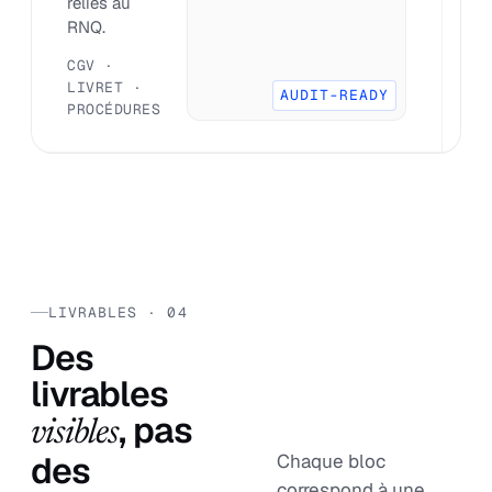
reliés au
tr
RNQ.
A
B
CGV ·
R
LIVRET ·
AUDIT-READY
PROCÉDURES
LIVRABLES · 04
Des
livrables
, pas
visibles
des
Chaque bloc
correspond à une