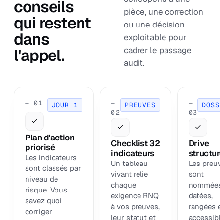
conseils
pièce, une correction
qui restent
ou une décision
dans
exploitable pour
cadrer le passage
l'appel.
audit.
— 01
—
—
JOUR 1
PREUVES
DOSS
02
03
✓
✓
✓
Plan d'action
Checklist 32
Drive
priorisé
indicateurs
structu
Les indicateurs
Un tableau
Les preu
sont classés par
vivant relie
sont
niveau de
chaque
nommées
risque. Vous
exigence RNQ
datées,
savez quoi
à vos preuves,
rangées 
corriger
leur statut et
accessib