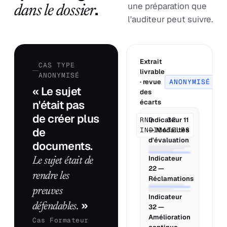
.
une préparation que
dans le dossier
l'auditeur peut suivre.
Extrait
CAS TYPE
livrable
ANONYMISÉ
· revue
ANONYMISÉ
« Le sujet
des
n'était pas
écarts
de créer plus
RNQ · 32
Indicateur 11
de
INDICATEURS
— Modalités
d'évaluation
documents.
Indicateur
Le sujet était de
22 —
rendre les
Réclamations
preuves
Indicateur
»
défendables.
32 —
Amélioration
Cas Formateur