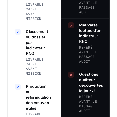
AVANT LE
LIVRABLE
PASSAGE
CADRÉ
AUDIT
AVANT
MISSION
Mauvaise
×
lecture d'un
Classement
✓
indicateur
du dossier
RNQ
par
REPÉRÉ
indicateur
AVANT LE
RNQ
PASSAGE
LIVRABLE
AUDIT
CADRÉ
AVANT
MISSION
Questions
×
auditeur
découvertes
Production
✓
le jour J
ou
REPÉRÉ
reformulation
AVANT LE
des preuves
PASSAGE
utiles
AUDIT
LIVRABLE