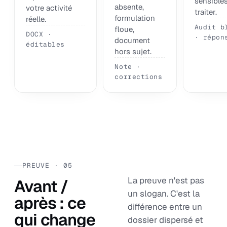
sensibles
absente,
votre activité
traiter.
formulation
réelle.
Audit b
floue,
DOCX ·
· répon
document
éditables
hors sujet.
Note ·
corrections
PREUVE · 05
La preuve n'est pas
Avant /
un slogan. C'est la
après : ce
différence entre un
qui change
dossier dispersé et