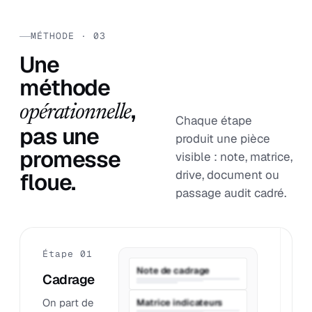
MÉTHODE · 03
Une
méthode
,
opérationnelle
Chaque étape
pas une
produit une pièce
promesse
visible : note, matrice,
drive, document ou
floue.
passage audit cadré.
Étape 01
É
Note de cadrage
Cadrage
P
On part de
O
Matrice indicateurs