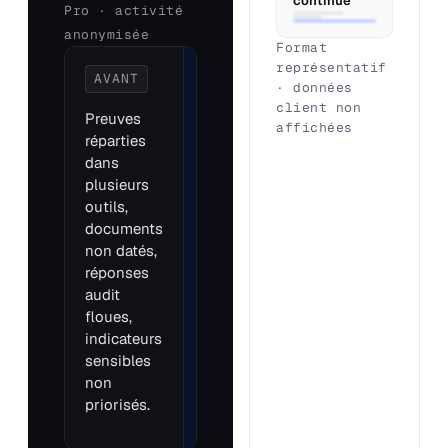
continue
Pro · activité
anonymisée
Format
représentatif
AVANT
APRÈS
· données
PRÉPARATION
client non
Preuves
affichées
Drive organisé
réparties
par indicateur,
dans
pièces utiles
plusieurs
identifiées,
outils,
écarts cadrés,
documents
réponses
non datés,
préparées et
réponses
engagement
audit
commercial clair.
floues,
indicateurs
sensibles
non
priorisés.