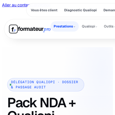
Aller au contenu principal
Vous êtes client
Diagnostic Qualiopi
Demand
⌄
⌄
Prestations
Qualiopi
Outils
formateur
f
pro
p
DÉLÉGATION QUALIOPI · DOSSIER
& PASSAGE AUDIT
Pack NDA +