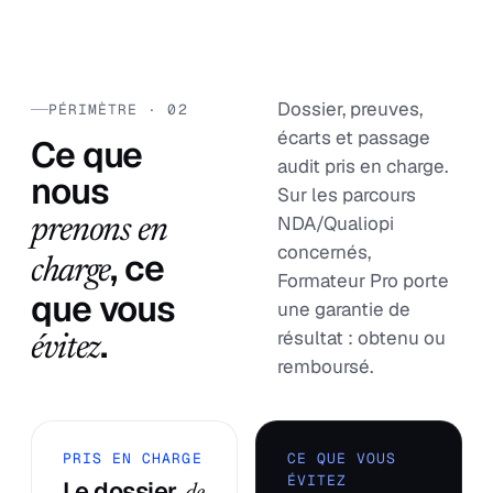
Dossier, preuves,
PÉRIMÈTRE · 02
écarts et passage
Ce que
audit pris en charge.
nous
Sur les parcours
NDA/Qualiopi
prenons en
concernés,
, ce
charge
Formateur Pro porte
que vous
une garantie de
.
résultat : obtenu ou
évitez
remboursé.
PRIS EN CHARGE
CE QUE VOUS
ÉVITEZ
Le dossier,