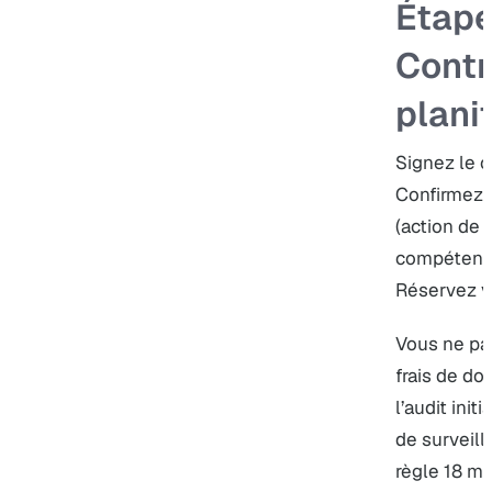
Étape
Contr
planif
Signez le co
Confirmez l
(action de 
compétence
Réservez vo
Vous ne pa
frais de do
l’audit init
de surveill
règle 18 mo