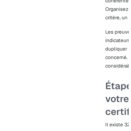
cohérente a
Organisez p
critère, un
Les preuves
indicateur
dupliquer 
concerné. 
considérabl
Étape
votre
certi
Il existe 3