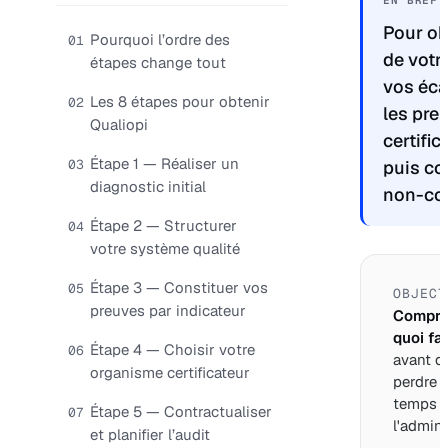
EN BREF
Pour ob
Pourquoi l’ordre des
01
de votr
étapes change tout
vos éca
Les 8 étapes pour obtenir
02
les pre
Qualiopi
certific
Étape 1 — Réaliser un
03
puis co
diagnostic initial
non-con
Étape 2 — Structurer
04
votre système qualité
Étape 3 — Constituer vos
05
OBJECT
preuves par indicateur
Compre
quoi fai
Étape 4 — Choisir votre
06
avant d
organisme certificateur
perdre 
temps 
Étape 5 — Contractualiser
07
l'adminis
et planifier l’audit