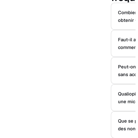
Combien 
obtenir Q
Faut-il a
commence
Peut-on 
sans ac
Qualiopi 
une micr
Que se pa
des non-c