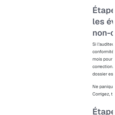
Étape
les é
non-c
Si l’audite
conformité
mois pour 
correction.
dossier est
Ne paniquez
Corrigez, t
Étape