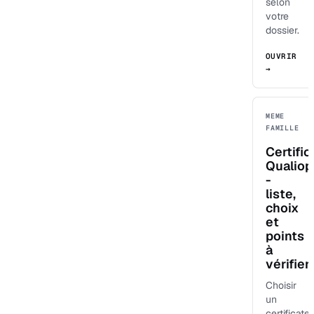
selon
votre
dossier.
OUVRIR
→
MEME
FAMILLE
Certific
Qualiop
-
liste,
choix
et
points
à
vérifier
Choisir
un
certificate