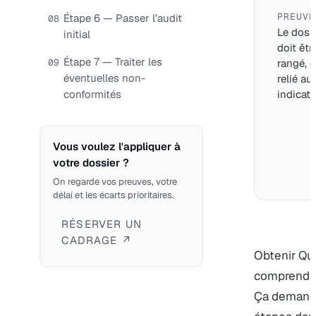
PREUVE
Étape 6 — Passer l’audit
08
Le doss
initial
doit êtr
Étape 7 — Traiter les
09
rangé, d
éventuelles non-
relié au
conformités
indicate
Vous voulez l'appliquer à
votre dossier ?
On regarde vos preuves, votre
délai et les écarts prioritaires.
RÉSERVER UN
CADRAGE ↗
Obtenir Qu
comprendre 
Ça demande