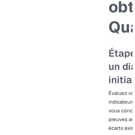
obt
Qua
Étape
un di
initial
Évaluez vot
indicateurs
vous conce
preuves av
écarts exis