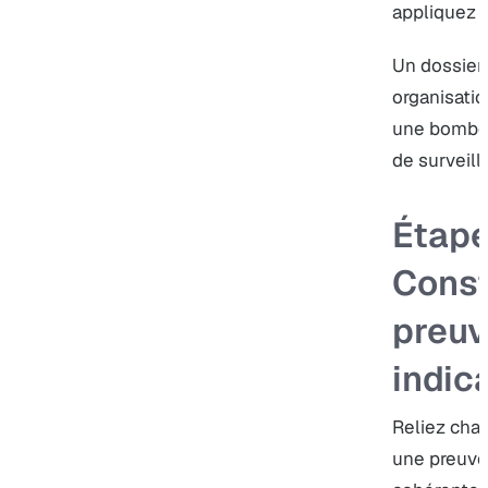
appliquez v
Un dossier 
organisatio
une bombe 
de surveill
Étape
Const
preuv
indic
Reliez chaq
une preuve