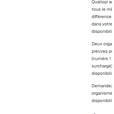
Qualiopi ac
tous le mêm
différence 
dans votre 
disponibilit
Deux organi
preuves pou
(numéro 1 d
surchargé) 
disponibili
Demandez d
organismes
disponibilit