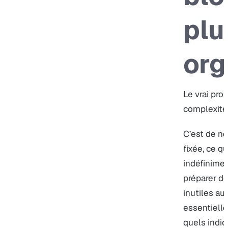
plu
or
Le vrai pro
complexité 
C’est de ne
fixée, ce q
indéfinimen
préparer d
inutiles au
essentielle
quels indi