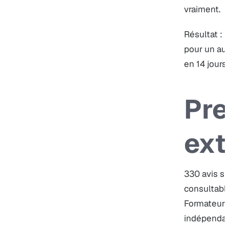
vraiment.
Résultat : 
pour un aud
en 14 jours.
Pr
ext
330 avis su
consultabl
Formateur 
indépendant