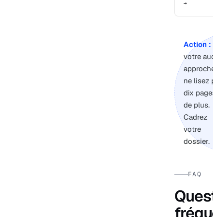
→
Action :
s
votre audi
approche,
ne lisez p
dix pages
de plus.
Cadrez
votre
dossier.
FAQ
Quest
fréqu