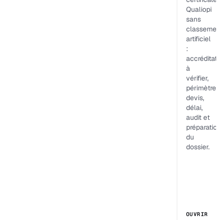
Qualiopi
sans
classemen
artificiel
:
accréditat
à
vérifier,
périmètre,
devis,
délai,
audit et
préparatio
du
dossier.
OUVRIR