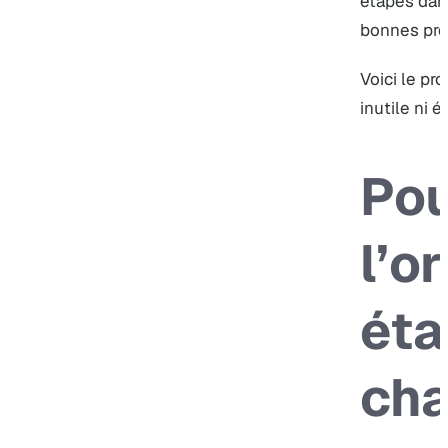
étapes dans
bonnes pr
Voici le pr
inutile ni 
Pou
l’o
éta
ch