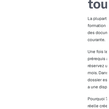
tou
La plupart
formation 
des documen
courante.
Une fois le
prérequis a
réservez un
mois. Dans 
dossier est
a une dispon
Pourquoi ? 
réelle crée