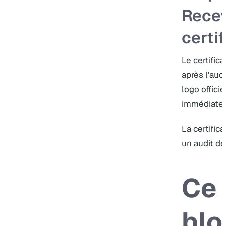
Recev
certi
Le certifica
après l’aud
logo officie
immédiatem
La certific
un audit de
Ce 
blo