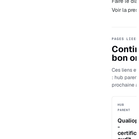
Faire le dia
Voir la pr
PAGES LIEES
Contin
bon or
Ces liens ev
: hub paren
prochaine a
HUB
PARENT
Qualiop
-
certific