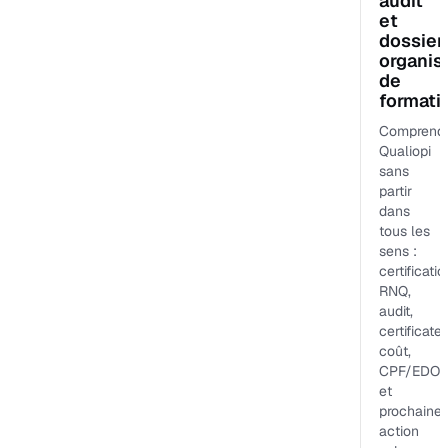
audit
et
dossier
organi
de
formati
Comprend
Qualiopi
sans
partir
dans
tous les
sens :
certificatio
RNQ,
audit,
certificateu
coût,
CPF/EDOF
et
prochaine
action