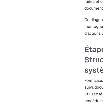
faites et 
documente
Ce diagnos
montagne ad
d’actions c
Étape
Struc
systè
Formalisez 
suivi, docu
utilisez ré
procédures