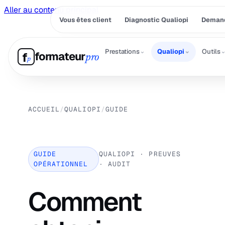
Aller au contenu principal
Vous êtes client
Diagnostic Qualiopi
Demand
⌄
⌄
Prestations
Qualiopi
Outils
formateur
f
pro
p
ACCUEIL
/
QUALIOPI
/
GUIDE
GUIDE
QUALIOPI · PREUVES
OPÉRATIONNEL
· AUDIT
Comment