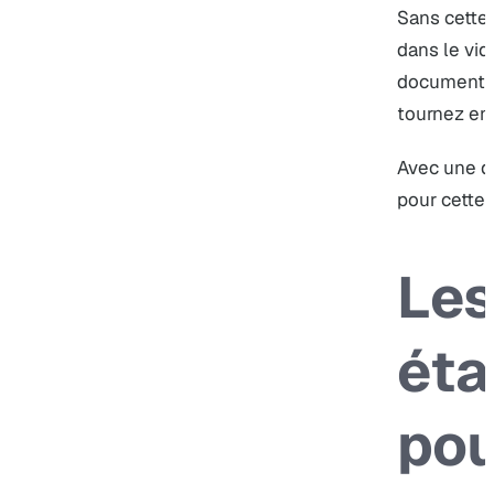
Sans cette 
dans le vid
documents 
tournez en 
Avec une da
pour cette 
Les
éta
pou