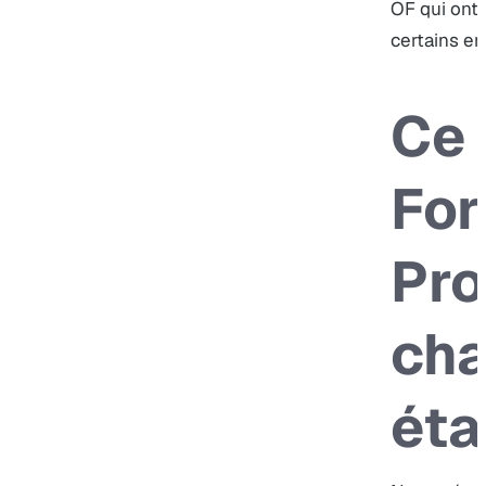
OF qui ont 
certains en
Ce 
For
Pro
ch
ét