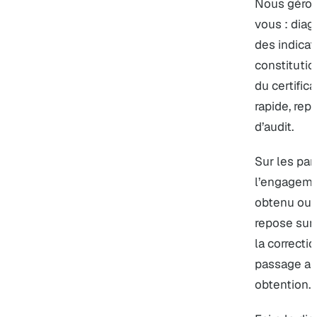
Nous gérons
vous : diagn
des indicat
constitutio
du certific
rapide, repr
d’audit.
Sur les par
l’engagemen
obtenu ou 
repose sur 
la correcti
passage aud
obtention.