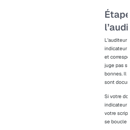
Étape
l’audi
L’auditeur v
indicateur 
et correspon
juge pas si
bonnes. Il 
sont docu
Si votre do
indicateur
votre script
se boucle 