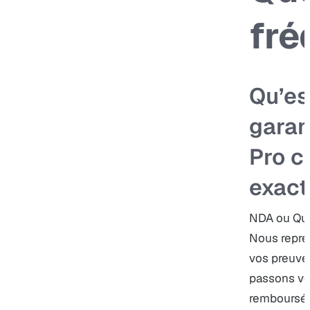
fré
Qu’es
garan
Pro c
exac
NDA ou Qua
Nous repre
vos preuves
passons vo
remboursé 