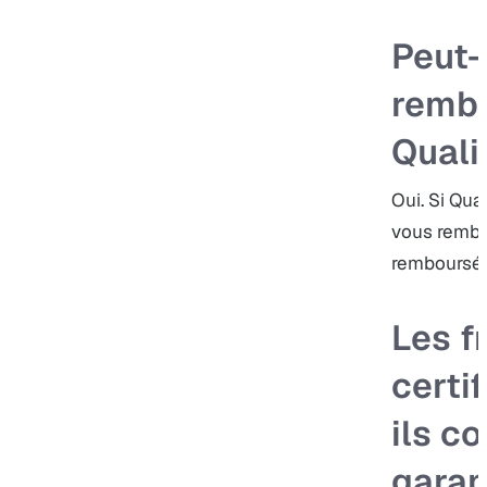
Peut-
rembo
Quali
Oui. Si Qua
vous rembo
remboursé, 
Les f
certi
ils c
garan