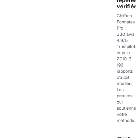
repères
vérifiés
Chiffres
Formateur
Pro :
330 avis
4,9/5
Trustpilot,
depuis
2010, 3
196
rapports
d'audit
étudiés.
Les
preuves
qui
soutiennen
notre
méthode.
OUVRIR