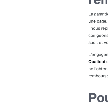
La garantie
une page. C
: nous repr
corrigeons 
audit et vo
L’engageme
Qualiopi o
ne l’obten
rembourso
Pou