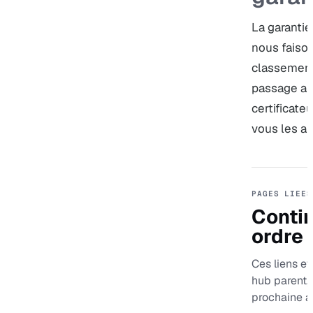
La garantie
nous faison
classement
passage aud
certificateu
vous les a
PAGES LIEES
Contin
ordre
Ces liens evi
hub parent,
prochaine a