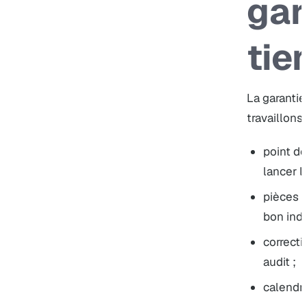
gar
tie
La garantie
travaillons
point de
lancer l
pièces u
bon indi
correcti
audit ;
calendrie