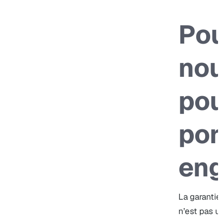
Pou
no
po
por
en
La garantie
n’est pas 