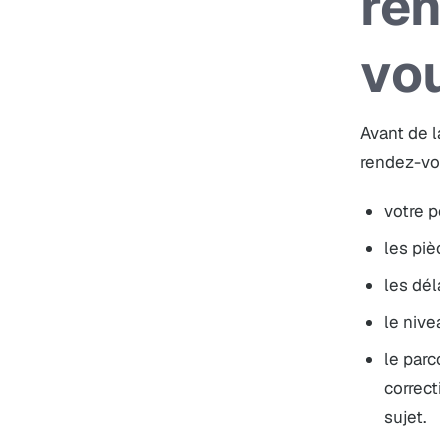
ren
vou
Avant de la
rendez-vou
votre po
les pièc
les délai
le nivea
le parco
correcti
sujet.