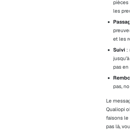
pièces f
les preu
Passage
preuves 
et les r
Suivi
: 
jusqu’à 
pas en r
Rembou
pas, no
Le message
Qualiopi o
faisons le t
pas là, vou