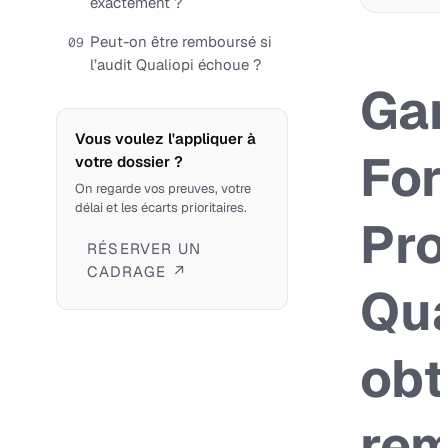
exactement ?
Peut-on être remboursé si
09
l’audit Qualiopi échoue ?
Gar
Vous voulez l'appliquer à
For
votre dossier ?
On regarde vos preuves, votre
délai et les écarts prioritaires.
Pro
RÉSERVER UN
CADRAGE ↗
Qua
obt
re