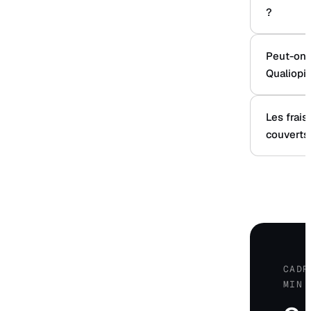
?
Peut-on ê
Qualiopi
Les frais
couverts 
CADR
MIN