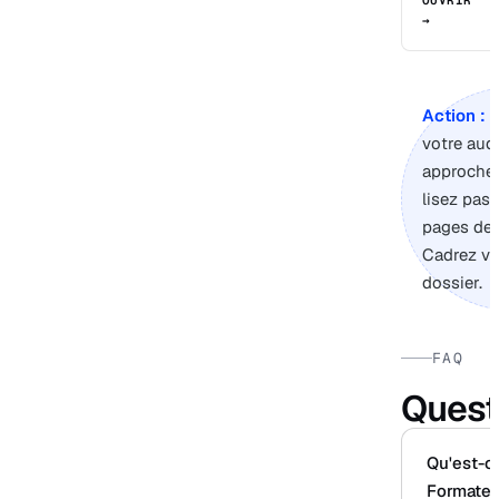
→
Action :
s
votre audi
approche,
lisez pas 
pages de 
Cadrez vo
dossier.
FAQ
Quest
Qu'est-ce
Formateu