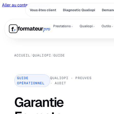
Aller au contenu principal
Vous êtes client
Diagnostic Qualiopi
Demand
⌄
⌄
⌄
Prestations
Qualiopi
Outils
formateur
f
pro
p
ACCUEIL
/
QUALIOPI
/
GUIDE
GUIDE
QUALIOPI · PREUVES
OPÉRATIONNEL
· AUDIT
Garantie