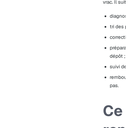
vrac. Il sui
diagnost
tri des 
correcti
prépara
dépôt ;
suivi de
rembour
pas.
Ce 