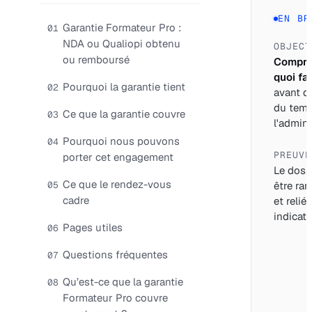
EN BR
Garantie Formateur Pro :
01
NDA ou Qualiopi obtenu
OBJECT
ou remboursé
Compre
quoi fai
Pourquoi la garantie tient
02
avant d
du tem
Ce que la garantie couvre
03
l'adminis
Pourquoi nous pouvons
04
PREUVE
porter cet engagement
Le dossi
Ce que le rendez-vous
05
être ran
cadre
et relié
indicate
Pages utiles
06
Questions fréquentes
07
Qu’est-ce que la garantie
08
Formateur Pro couvre