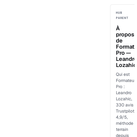
HUB
PARENT
À
propos
de
Format
Pro —
Leandr
Lozahic
Qui est
Formateur
Pro :
Leandro
Lozahic,
330 avis
Trustpilot
4,9/5,
méthode
terrain
depuis