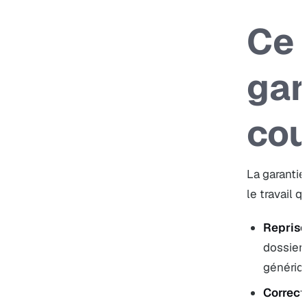
Ce 
gar
cou
La garantie
le travail 
Reprise
dossier 
génériq
Correct