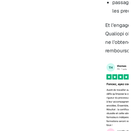
passage
les pre
Et l’engage
Qualiopi o
ne l’obten
rembourso