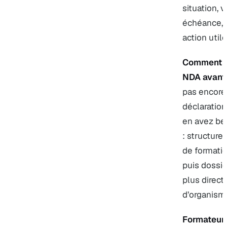
situation, 
échéance, e
action utile
Comment sa
NDA avant 
pas encore
déclaration
en avez bes
: structure
de formati
puis dossie
plus direct
d’organism
Formateur P