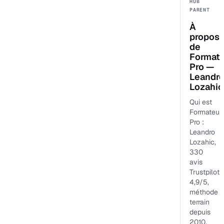
HUB
PARENT
À
propos
de
Format
Pro —
Leandr
Lozahic
Qui est
Formateur
Pro :
Leandro
Lozahic,
330
avis
Trustpilot
4,9/5,
méthode
terrain
depuis
2010.