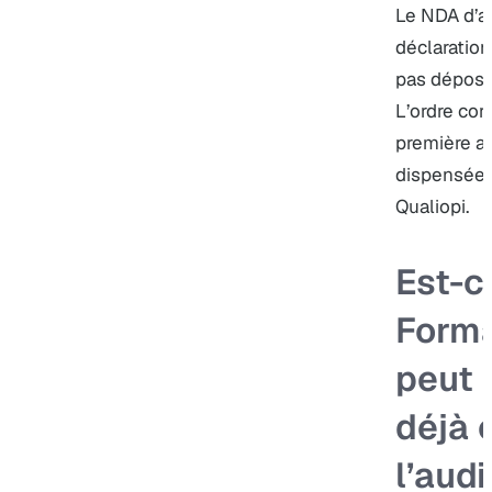
Le NDA d’a
déclaration
pas déposer
L’ordre corr
première ac
dispensée,
Qualiopi.
Est-c
Forma
peut a
déjà 
l’audi