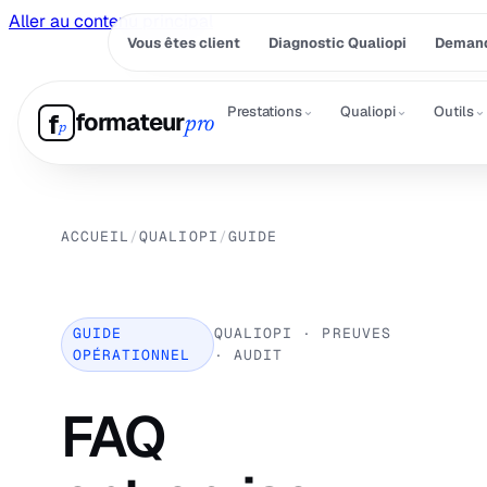
Aller au contenu principal
Vous êtes client
Diagnostic Qualiopi
Demand
⌄
⌄
⌄
Prestations
Qualiopi
Outils
formateur
f
pro
p
ACCUEIL
/
QUALIOPI
/
GUIDE
GUIDE
QUALIOPI · PREUVES
OPÉRATIONNEL
· AUDIT
FAQ