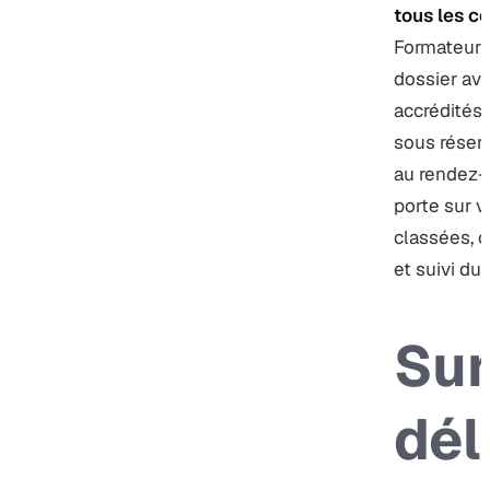
tous les ce
Formateur 
dossier ave
accrédités 
sous réserv
au rendez-v
porte sur v
classées, c
et suivi du 
Sur
dél