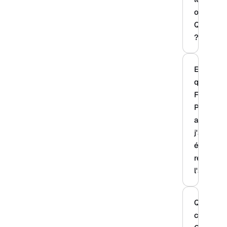
ou
Qualiopi
?
Est-ce
que
Formateu
Pro peut
aider si
j'ai déjà
été
refusé à
l'audit ?
Quand es
ce que