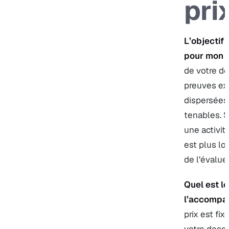
pri
L’objectif 
pour mon 
de votre do
preuves ex
dispersées,
tenables. S
une activit
est plus l
de l’évalu
Quel est le
l’accompa
prix est fi