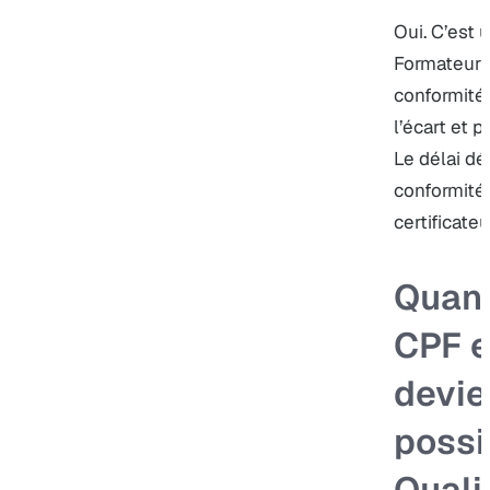
Oui. C’est 
Formateur P
conformité,
l’écart et p
Le délai dé
conformités
certificateu
Quand
CPF 
devie
possi
Quali