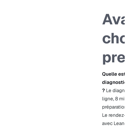
Ava
cho
pre
Quelle est 
diagnostic
?
Le
diagno
ligne, 8 mi
préparation 
Le
rendez-
avec Leand