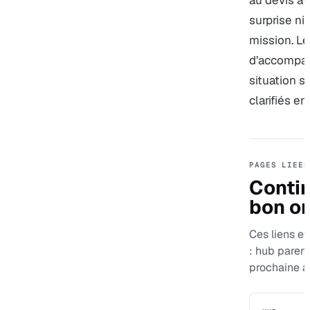
au devis a
surprise ni
mission. L
d’accompa
situation s
clarifiés e
PAGES LIEES
Contin
bon or
Ces liens ev
: hub paren
prochaine a