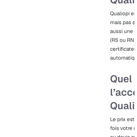
Qualiopi es
mais pas su
aussi une c
(RS ou RNC
certificate
automatiqu
Quel 
l’ac
Qualio
Le prix est
fois votre d