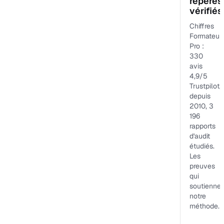
repères
vérifiés
Chiffres
Formateur
Pro :
330
avis
4,9/5
Trustpilot,
depuis
2010, 3
196
rapports
d'audit
étudiés.
Les
preuves
qui
soutiennen
notre
méthode.