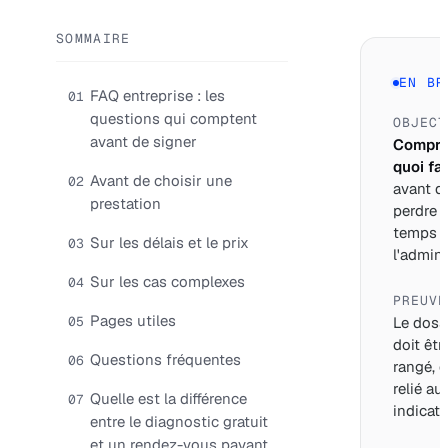
SOMMAIRE
EN BR
FAQ entreprise : les
01
questions qui comptent
OBJECT
avant de signer
Compre
quoi fai
Avant de choisir une
02
avant d
prestation
perdre 
temps 
Sur les délais et le prix
03
l'adminis
Sur les cas complexes
04
PREUVE
Pages utiles
05
Le doss
doit êtr
Questions fréquentes
06
rangé, d
relié au
Quelle est la différence
07
indicate
entre le diagnostic gratuit
et un rendez-vous payant