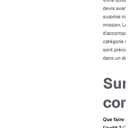
votre dossi
devis avan
surprise ni
mission. L
d’accompa
catégorie d
sont préci
dans un
de
Sur
co
Que faire s
l’audit ?
C’