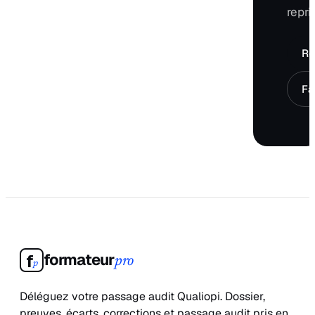
repri
Ré
Fa
formateur
f
pro
p
Déléguez votre passage audit Qualiopi. Dossier,
preuves, écarts, corrections et passage audit pris en