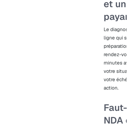
et un
payan
Le diagnost
ligne qui s
préparation
rendez-vou
minutes av
votre situa
votre échéa
action.
Faut-i
NDA o