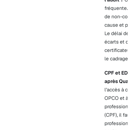
fréquente. 
de non-conf
cause et pr
Le délai dé
écarts et d
certificate
le
cadrage 
CPF et EDO
après Qual
l’accès à c
OPCO et à 
profession
(CPF), il fa
professionn