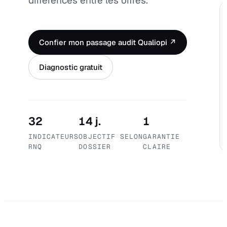
différences entre les offres.
Confier mon passage audit Qualiopi ↗
Diagnostic gratuit
32
14 j.
1
INDICATEURS
OBJECTIF SELON
GARANTIE
RNQ
DOSSIER
CLAIRE