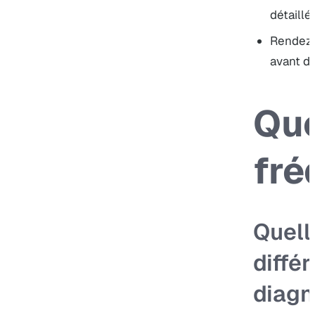
détaillé
Rendez
avant d
Que
fré
Quell
diffé
diagn