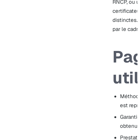
RNCP, ou u
certificate
distinctes. 
par le
cadr
Pa
uti
Méthod
est rep
Garanti
obtenu 
Prestat