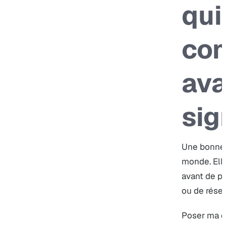
qui
co
ava
sig
Une bonne 
monde. Ell
avant de pa
ou de réser
Poser ma q