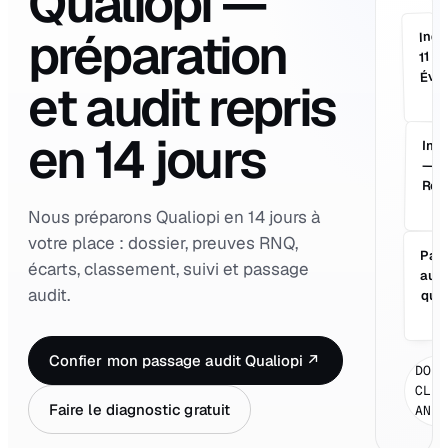
Qualiopi —
préparation
Indi
11 —
Éval
et audit repris
en 14 jours
Indi
—
Réc
Nous préparons Qualiopi en 14 jours à
votre place : dossier, preuves RNQ,
Pas
écarts, classement, suivi et passage
audi
audit.
que
Confier mon passage audit Qualiopi
↗
DOS
CLI
Faire le diagnostic gratuit
ANO