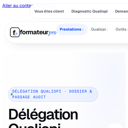
Aller au contenu principal
Vous êtes client
Diagnostic Qualiopi
Demand
⌄
⌄
Prestations
Qualiopi
Outils
formateur
f
pro
p
DÉLÉGATION QUALIOPI · DOSSIER &
PASSAGE AUDIT
Délégation