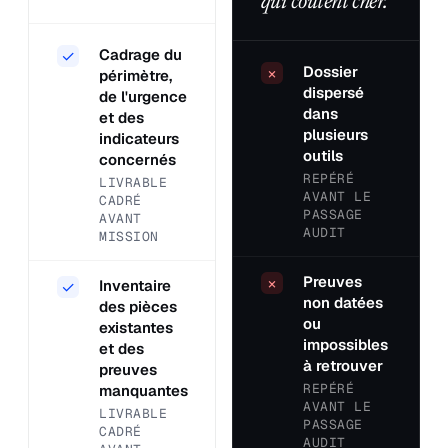
qui coûtent cher.
Cadrage du
✓
Dossier
×
périmètre,
dispersé
de l'urgence
dans
et des
plusieurs
indicateurs
outils
concernés
REPÉRÉ
LIVRABLE
AVANT LE
CADRÉ
PASSAGE
AVANT
AUDIT
MISSION
Preuves
×
Inventaire
✓
non datées
des pièces
ou
existantes
impossibles
et des
à retrouver
preuves
REPÉRÉ
manquantes
AVANT LE
LIVRABLE
PASSAGE
CADRÉ
AUDIT