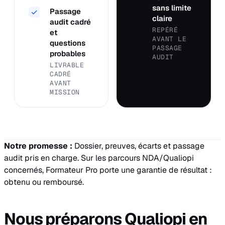
sans limite
Passage
✓
claire
audit cadré
REPÉRÉ
et
AVANT LE
questions
PASSAGE
probables
AUDIT
LIVRABLE
CADRÉ
AVANT
MISSION
Notre promesse :
Dossier, preuves, écarts et passage
audit pris en charge. Sur les parcours NDA/Qualiopi
concernés, Formateur Pro porte une garantie de résultat :
obtenu ou remboursé.
Nous préparons Qualiopi en