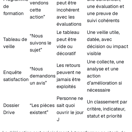
vendons
peut être
de
une évaluation et
cette
incohérent
formation
une preuve de
action”
avec les
suivi cohérents
évaluations
Le tableau
Une veille utile,
“Nous
Tableau de
peut être
datée, avec
suivons le
veille
vide ou
décision ou impact
sujet”
décoratif
visible
Une collecte, une
Les retours
“Nous
analyse et une
Enquête
peuvent ne
demandons
action
satisfaction
jamais être
un avis”
d’amélioration si
exploités
nécessaire
Personne ne
Un classement par
Dossier
“Les pièces
sait quoi
critère, indicateur,
Drive
existent”
ouvrir le jour
statut et priorité
J