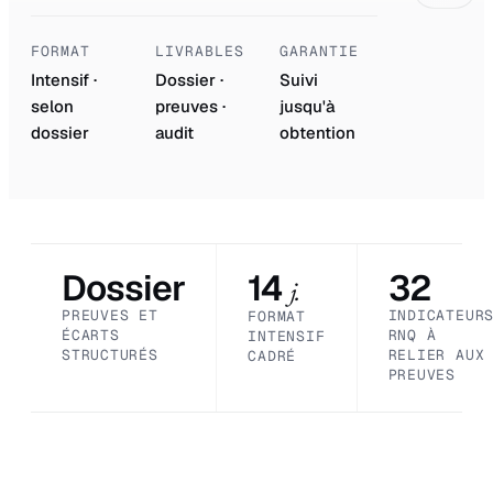
FORMAT
LIVRABLES
GARANTIE
Intensif ·
Dossier ·
Suivi
selon
preuves ·
jusqu'à
dossier
audit
obtention
Dossier
14
32
j.
PREUVES ET
INDICATEUR
FORMAT
ÉCARTS
RNQ À
INTENSIF
STRUCTURÉS
RELIER AUX
CADRÉ
PREUVES