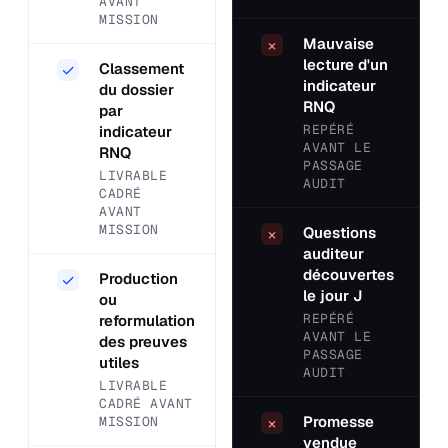
AVANT
MISSION
Mauvaise
×
lecture d'un
Classement
✓
indicateur
du dossier
RNQ
par
REPÉRÉ
indicateur
AVANT LE
RNQ
PASSAGE
LIVRABLE
AUDIT
CADRÉ
AVANT
MISSION
Questions
×
auditeur
découvertes
Production
✓
le jour J
ou
REPÉRÉ
reformulation
AVANT LE
des preuves
PASSAGE
utiles
AUDIT
LIVRABLE
CADRÉ AVANT
Promesse
MISSION
×
vendue