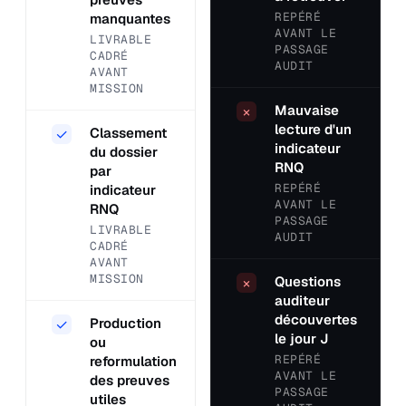
REPÉRÉ
manquantes
AVANT LE
LIVRABLE
PASSAGE
CADRÉ
AUDIT
AVANT
MISSION
Mauvaise
×
lecture d'un
Classement
✓
indicateur
du dossier
RNQ
par
REPÉRÉ
indicateur
AVANT LE
RNQ
PASSAGE
LIVRABLE
AUDIT
CADRÉ
AVANT
MISSION
Questions
×
auditeur
découvertes
Production
✓
le jour J
ou
REPÉRÉ
reformulation
AVANT LE
des preuves
PASSAGE
utiles