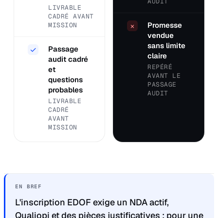
AUDIT
LIVRABLE
CADRÉ AVANT
Promesse
MISSION
×
vendue
sans limite
Passage
✓
claire
audit cadré
REPÉRÉ
et
AVANT LE
questions
PASSAGE
probables
AUDIT
LIVRABLE
CADRÉ
AVANT
MISSION
EN BREF
L'inscription EDOF exige un NDA actif,
Qualiopi et des pièces justificatives ; pour une