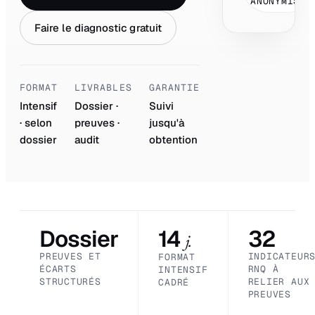
ANONYMISÉ
Faire le diagnostic gratuit
FORMAT
LIVRABLES
GARANTIE
Intensif
Dossier ·
Suivi
· selon
preuves ·
jusqu'à
dossier
audit
obtention
Dossier
14
32
j.
PREUVES ET
INDICATEUR
FORMAT
ÉCARTS
RNQ À
INTENSIF
STRUCTURÉS
RELIER AUX
CADRÉ
PREUVES