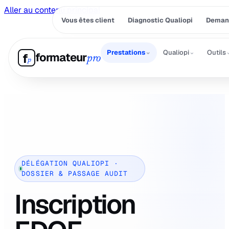
Aller au contenu principal
Vous êtes client
Diagnostic Qualiopi
Demand
⌄
⌄
Prestations
Qualiopi
Outils
formateur
f
pro
p
DÉLÉGATION QUALIOPI ·
DOSSIER & PASSAGE AUDIT
Inscription