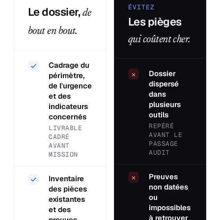
ÉVITEZ
Le dossier,
de
Les pièges
bout en bout.
qui coûtent cher.
Cadrage du
✓
Dossier
×
périmètre,
dispersé
de l'urgence
dans
et des
plusieurs
indicateurs
outils
concernés
REPÉRÉ
LIVRABLE
AVANT LE
CADRÉ
PASSAGE
AVANT
AUDIT
MISSION
Preuves
×
Inventaire
✓
non datées
des pièces
ou
existantes
impossibles
et des
à retrouver
preuves