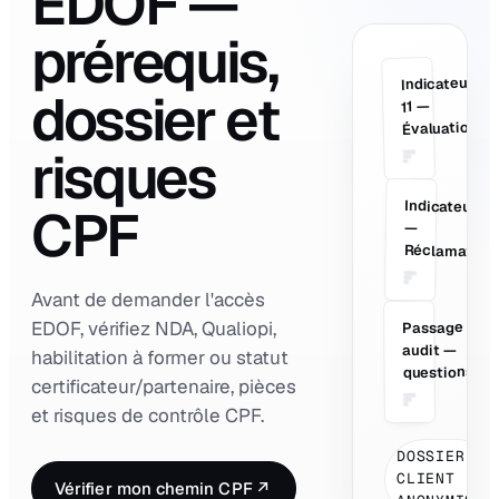
EDOF —
prérequis,
Indicateur
dossier et
VA
11 —
Évaluation
risques
Indicateur 22
CPF
—
Réclamation
Avant de demander l'accès
EDOF, vérifiez NDA, Qualiopi,
Passage
PR
audit —
habilitation à former ou statut
questions
certificateur/partenaire, pièces
et risques de contrôle CPF.
DOSSIER
CLIENT
Vérifier mon chemin CPF
↗