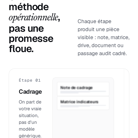
méthode
,
opérationnelle
Chaque étape
pas une
produit une pièce
promesse
visible : note, matrice,
drive, document ou
floue.
passage audit cadré.
Étape 01
É
Note de cadrage
Cadrage
P
On part de
O
Matrice indicateurs
votre vraie
q
situation,
o
pas d'un
q
modèle
p
générique.
c