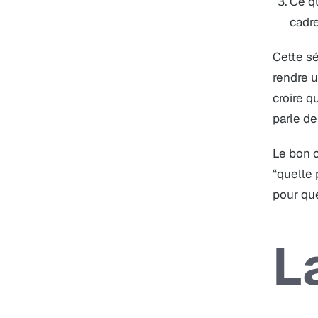
Ce qu
cadre
Cette sé
rendre u
croire q
parle de
Le bon c
“quelle 
pour que
L