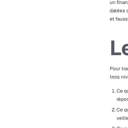
un finan
datées 
et fauss
L
Pour tra
trois ni
Ce qu
répo
Ce qu
veill