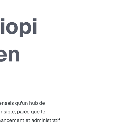
iopi
en
s
pensais qu’un hub de
nsible, parce que le
inancement et administratif