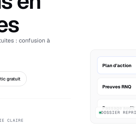
s en
tes
uites : confusion à
Plan d'action
ic gratuit
Preuves RNQ
Passage audit
DOSSIER REPR
IE CLAIRE