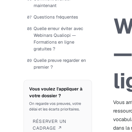
maintenant
W
Questions fréquentes
07
Quelle erreur éviter avec
08
Webinars Qualiopi —
Formations en ligne
—
gratuites ?
Quelle preuve regarder en
09
premier ?
l
Vous voulez l'appliquer à
votre dossier ?
Vous arr
On regarde vos preuves, votre
délai et les écarts prioritaires.
ressourc
vocabula
RÉSERVER UN
dans la
CADRAGE ↗