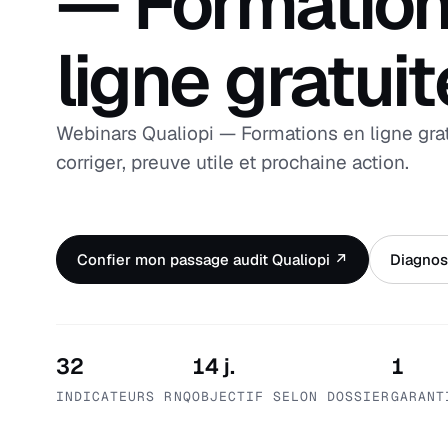
— Formation
ligne gratui
Webinars Qualiopi — Formations en ligne grat
corriger, preuve utile et prochaine action.
Confier mon passage audit Qualiopi ↗
Diagnost
32
14 j.
1
INDICATEURS RNQ
OBJECTIF SELON DOSSIER
GARANT