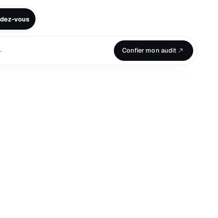
ndez-vous
⌄
Confier mon audit