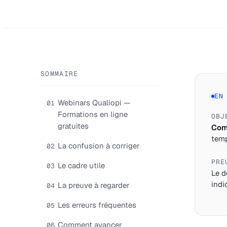
SOMMAIRE
EN
Webinars Qualiopi —
01
Formations en ligne
OBJ
gratuites
Comp
temp
La confusion à corriger
02
PRE
Le cadre utile
03
Le d
indi
La preuve à regarder
04
Les erreurs fréquentes
05
Comment avancer
06