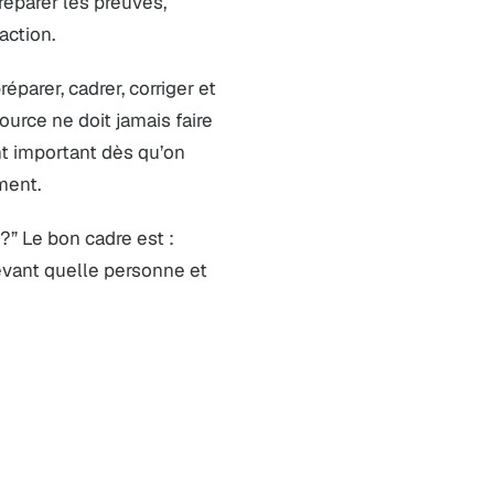
préparer les preuves,
action.
éparer, cadrer, corriger et
urce ne doit jamais faire
ent important dès qu’on
ment.
?” Le bon cadre est :
evant quelle personne et