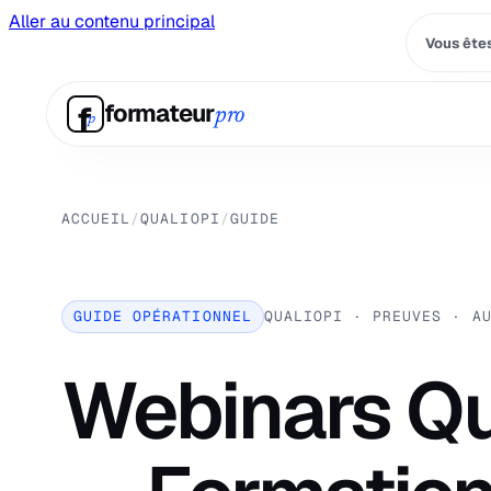
Aller au contenu principal
Vous êtes
f
formateur
pro
p
ACCUEIL
/
QUALIOPI
/
GUIDE
GUIDE OPÉRATIONNEL
QUALIOPI · PREUVES · A
Webinars Qu