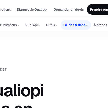
 client
Diagnostic Qualiopi
Demander un devis
Prendre re
⌄
⌄
⌄
⌄
Prestations
Qualiopi
Outils
Guides & docs
À propos
UDIT
aliopi