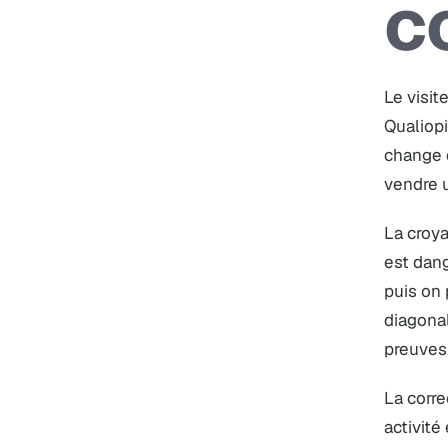
c
Le visit
Qualiopi
change 
vendre 
La croya
est dang
puis on 
diagonal
preuves
La corre
activité