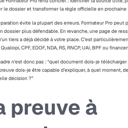
e Formateur Pro rend concret : identifier la source utile, 
r le dossier et transformer la règle officielle en prochaine 
paration évite la plupart des erreurs. Formateur Pro peut pr
n dossier plus défendable. En revanche, une page de resso
u’un tiers a déjà décidé à votre place. C’est particulièrem
 Qualiopi, CPF, EDOF, NDA, RS, RNCP, UAI, BPF ou finance
adre n’est donc pas : “quel document dois-je télécharger 
preuve dois-je être capable d’expliquer, à quel moment, d
lle décision ?”
a preuve à