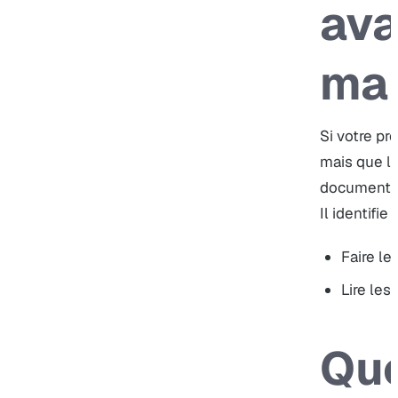
ava
mai
Si votre pr
mais que la
documentée
Il identifi
Faire le
Lire les 
Que