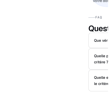
votre doss
FAQ
Quest
Que vérif
Quelle p
critère 7 
Quelle er
le critère