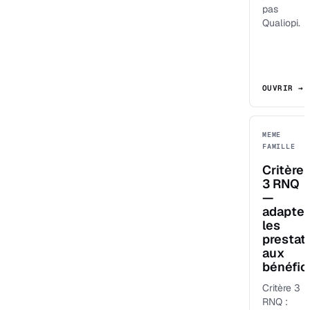
pas
Qualiopi.
OUVRIR →
MEME
FAMILLE
Critère
3 RNQ
—
adapter
les
prestat
aux
bénéfici
Critère 3
RNQ :