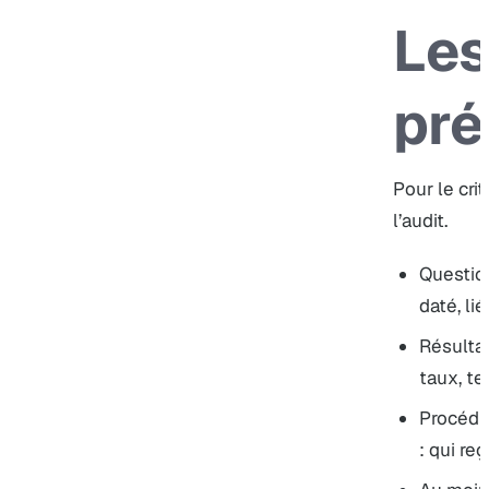
Les
pré
Pour le cri
l’audit.
Question
daté, li
Résultat
taux, t
Procédu
: qui reç