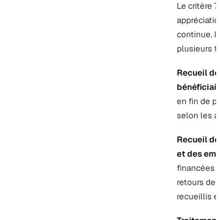
Le critère 
appréciatio
continue. I
plusieurs t
Recueil de
bénéficiair
en fin de pr
selon les a
Recueil de
et des emp
financées 
retours de 
recueillis et