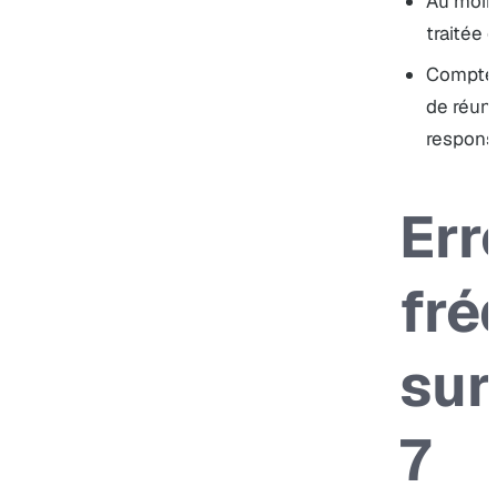
Au moin
traitée 
Compte-
de réuni
respons
Err
fré
sur
7