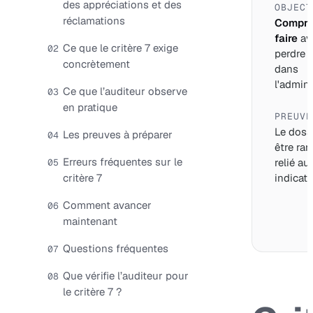
des appréciations et des
OBJECT
réclamations
Compre
faire
av
Ce que le critère 7 exige
02
perdre 
concrètement
dans
l'adminis
Ce que l’auditeur observe
03
en pratique
PREUVE
Le dossi
Les preuves à préparer
04
être ran
Erreurs fréquentes sur le
relié au
05
critère 7
indicate
Comment avancer
06
maintenant
Questions fréquentes
07
Que vérifie l’auditeur pour
08
le critère 7 ?