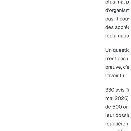
plus mal p
d’organism
pas. Il couv
des appréci
réclamation
Un question
n’est pas u
preuve, c’e
l’avoir lu.
330 avis Tr
mai 2026).
de 500 org
leur dossier
régulièreme