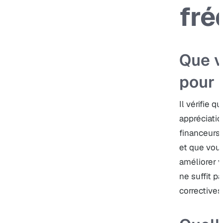
fré
Que vé
pour l
Il vérifie q
appréciatio
financeurs,
et que vous
améliorer v
ne suffit pa
correctives