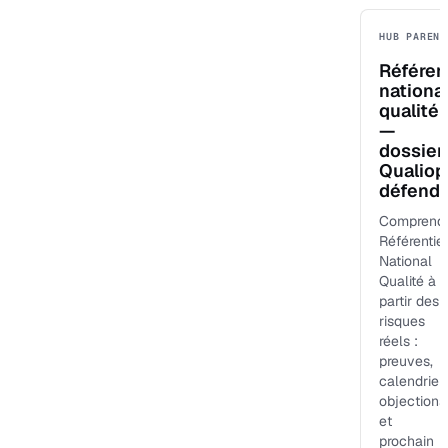
HUB PARENT
Référen
nationa
qualité
—
dossier
Qualiop
défenda
Comprend
Référentiel
National
Qualité à
partir des
risques
réels :
preuves,
calendrier,
objections
et
prochain