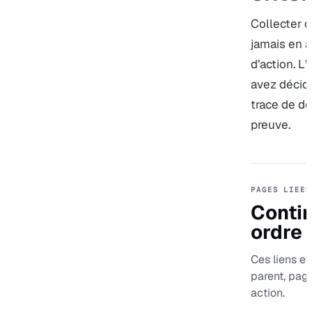
Collecter d
jamais en a
d’action. 
avez décidé
trace de dé
preuve.
PAGES LIEES
Contin
ordre
Ces liens ev
parent, pag
action.