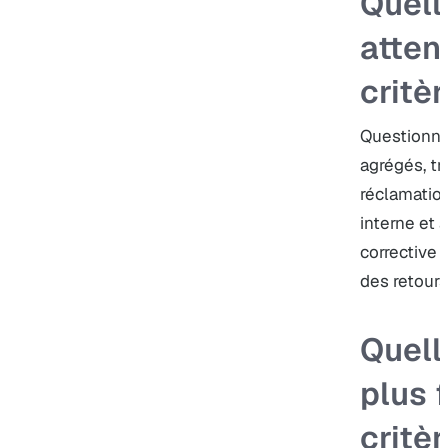
Quell
atten
critèr
Questionnai
agrégés, tr
réclamatio
interne et 
corrective 
des retours 
Quell
plus 
critèr