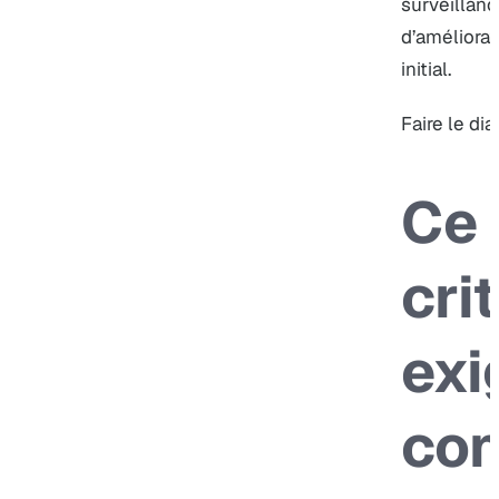
surveillan
d’améliorat
initial.
Faire le dia
Ce 
cri
exi
co