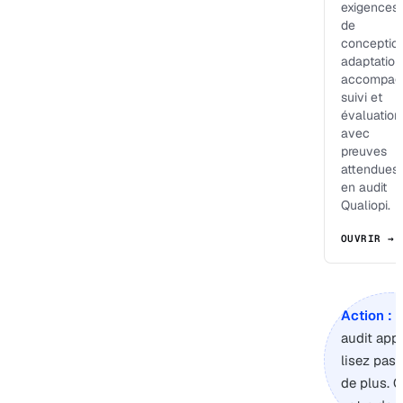
exigences
de
conception
adaptation
accompag
suivi et
évaluation
avec
preuves
attendues
en audit
Qualiopi.
OUVRIR →
Action :
s
audit app
lisez pas
de plus. 