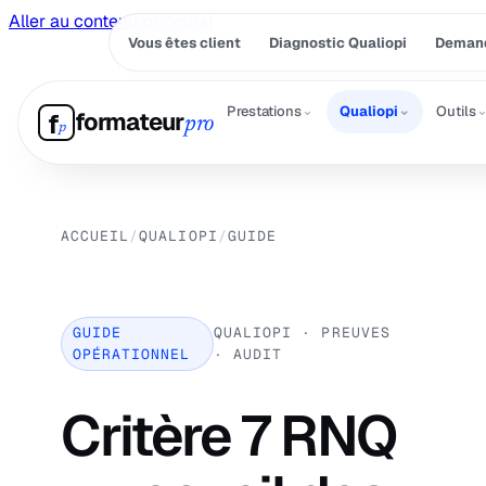
Aller au contenu principal
Vous êtes client
Diagnostic Qualiopi
Demand
⌄
⌄
Prestations
Qualiopi
Outils
formateur
f
pro
p
ACCUEIL
/
QUALIOPI
/
GUIDE
GUIDE
QUALIOPI · PREUVES
OPÉRATIONNEL
· AUDIT
Critère 7 RNQ