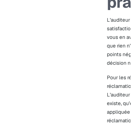
pra
L’auditeur 
satisfactio
vous en ave
que rien n’
points néga
décision n’a
Pour les ré
réclamation
L’auditeur 
existe, qu’
appliquée a
réclamatio