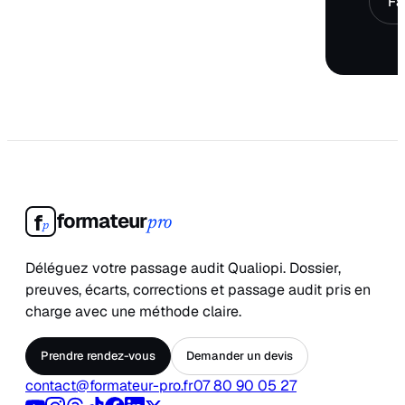
Fa
formateur
f
pro
p
Déléguez votre passage audit Qualiopi. Dossier,
preuves, écarts, corrections et passage audit pris en
charge avec une méthode claire.
Prendre rendez-vous
Demander un devis
contact@formateur-pro.fr
07 80 90 05 27