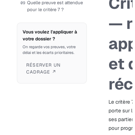
Cri
Quelle preuve est attendue
09
pour le critère 7 ?
— r
Vous voulez l'appliquer à
app
votre dossier ?
On regarde vos preuves, votre
délai et les écarts prioritaires.
et 
RÉSERVER UN
CADRAGE ↗
réc
Le critère 7
porte sur 
ses parties
pour progre