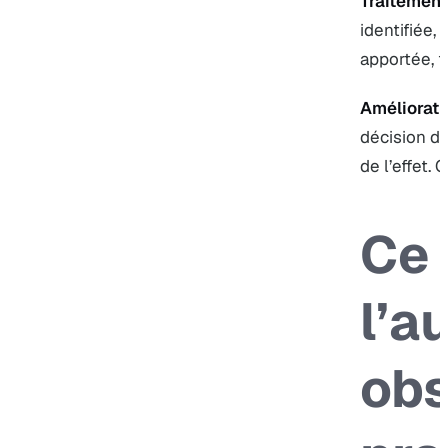
Traitement
identifiée,
apportée, t
Améliorati
décision d’
de l’effet.
Ce 
l’a
obs