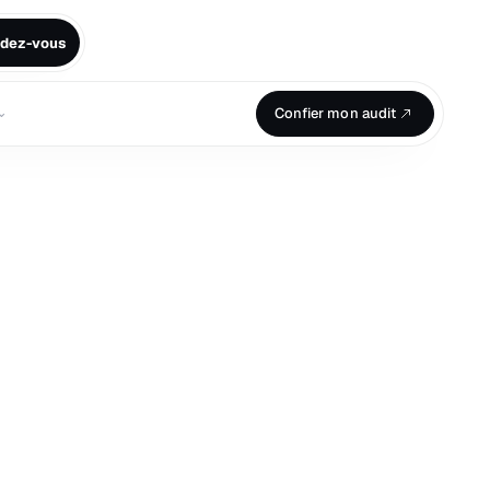
ndez-vous
⌄
Confier mon audit