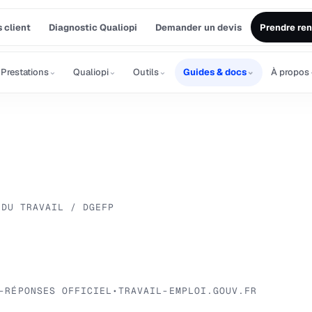
 client
Diagnostic Qualiopi
Demander un devis
Prendre re
⌄
⌄
⌄
⌄
Prestations
Qualiopi
Outils
Guides & docs
À propos
 DU TRAVAIL / DGEFP
-RÉPONSES OFFICIEL
•
TRAVAIL-EMPLOI.GOUV.FR