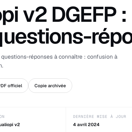
pi v2 DGEFP :
t questions-rép
t questions-réponses à connaître : confusion à
n.
PDF officiel
Copie archivée
ON
DERNIÈRE MISE À JOUR
aliopi v2
4 avril 2024