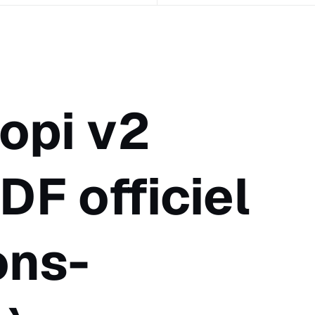
opi v2
DF officiel
ons-