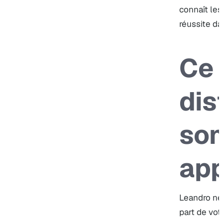
connaît le
réussite da
Ce 
dis
so
ap
Leandro ne 
part de vot