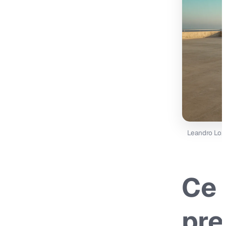
Leandro Loz
Ce 
pre