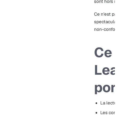
sont hors s
Ce n’est p
spectaculai
non-conform
Ce 
Le
por
La lectu
Les corr