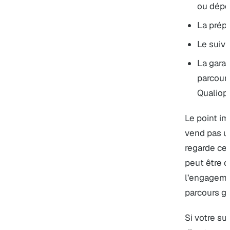
ou dépô
La prépa
Le suivi
La garan
parcour
Qualiop
Le point im
vend pas un
regarde ce 
peut être c
l’engageme
parcours ga
Si votre suj