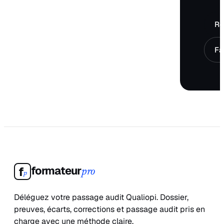
Ré
Fa
formateur
f
pro
p
Déléguez votre passage audit Qualiopi. Dossier,
preuves, écarts, corrections et passage audit pris en
charge avec une méthode claire.