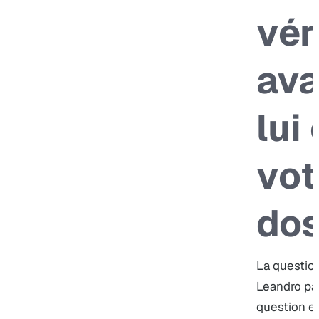
vér
ava
lui
vot
dos
La question
Leandro par
question es