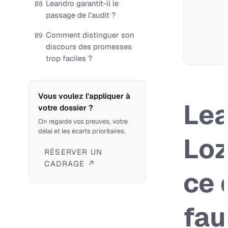
Leandro garantit-il le
08
passage de l’audit ?
Comment distinguer son
09
discours des promesses
trop faciles ?
Vous voulez l'appliquer à
Le
votre dossier ?
On regarde vos preuves, votre
délai et les écarts prioritaires.
Loz
RÉSERVER UN
CADRAGE ↗
ce 
fau