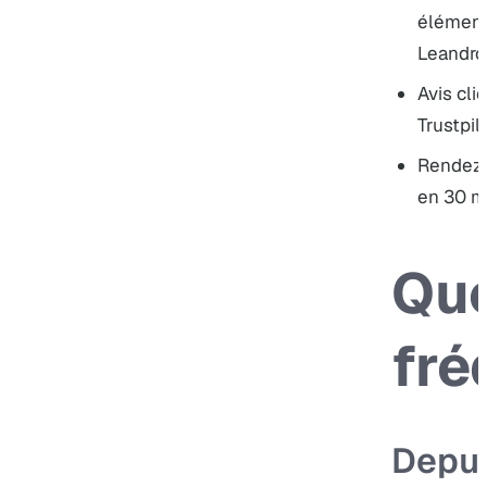
éléments
Leandro
Avis cli
Trustpil
Rendez
en 30 m
Que
fré
Depu