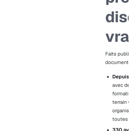
dis
vra
Faits publi
documenté
Depuis
avec des
formatio
terrain 
organis
toutes t
330 avi