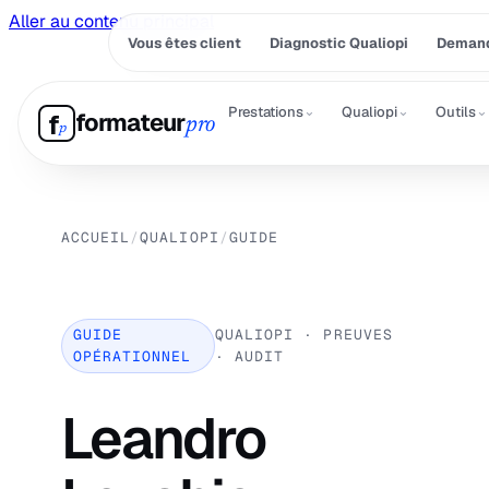
Aller au contenu principal
Vous êtes client
Diagnostic Qualiopi
Demand
⌄
⌄
⌄
Prestations
Qualiopi
Outils
formateur
f
pro
p
ACCUEIL
/
QUALIOPI
/
GUIDE
GUIDE
QUALIOPI · PREUVES
OPÉRATIONNEL
· AUDIT
Leandro