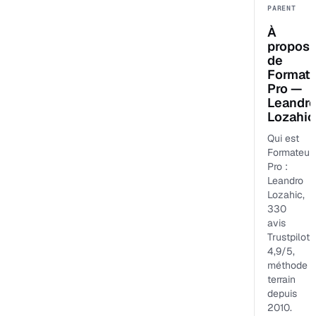
PARENT
À
propos
de
Format
Pro —
Leandr
Lozahic
Qui est
Formateur
Pro :
Leandro
Lozahic,
330
avis
Trustpilot
4,9/5,
méthode
terrain
depuis
2010.