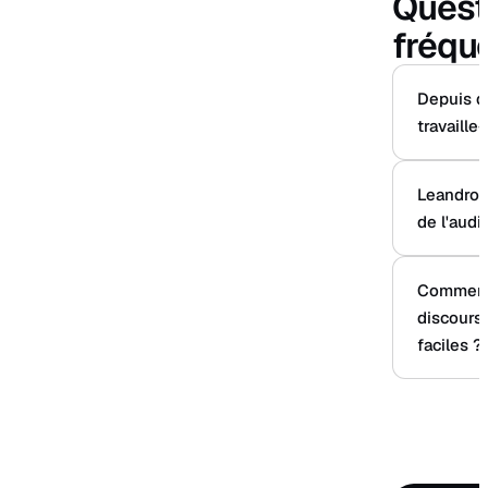
Quest
fréqu
Depuis q
travaille-
Leandro g
de l'audit
Comment 
discours
faciles ?