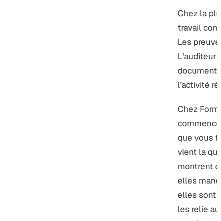
Chez la plu
travail co
Les preuve
L’auditeur 
documents 
l’activité ré
Chez Format
commence p
que vous fa
vient la qu
montrent ce
elles manqu
elles sont 
les relie au