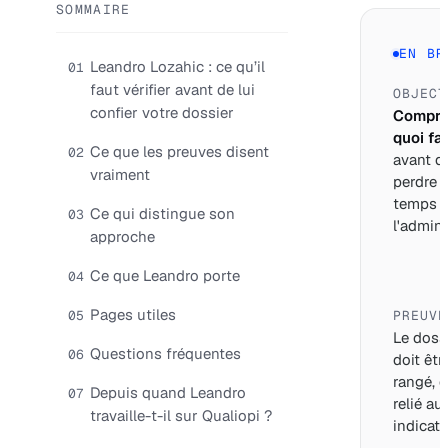
SOMMAIRE
EN BR
Leandro Lozahic : ce qu’il
01
faut vérifier avant de lui
OBJECT
confier votre dossier
Compre
quoi fai
Ce que les preuves disent
02
avant d
vraiment
perdre 
temps 
Ce qui distingue son
03
l'adminis
approche
Ce que Leandro porte
04
Pages utiles
05
PREUVE
Le doss
Questions fréquentes
06
doit êtr
rangé, d
Depuis quand Leandro
07
relié au
travaille-t-il sur Qualiopi ?
indicate