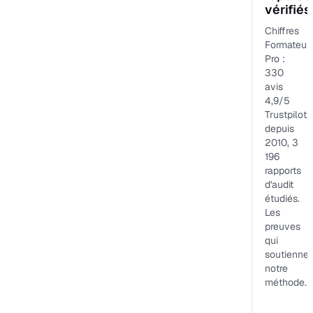
vérifiés
Chiffres
Formateur
Pro :
330
avis
4,9/5
Trustpilot,
depuis
2010, 3
196
rapports
d'audit
étudiés.
Les
preuves
qui
soutiennen
notre
méthode.