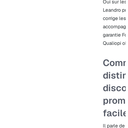
Oui sur les
Leandro pré
corrige les
accompagne
garantie Fo
Qualiopi o
Comm
disti
disco
prome
facil
Il parle de