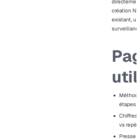
directement
création N
existant
,
ur
surveillan
Pa
uti
Méthode
étapes c
Chiffres
vs repèr
Presse 