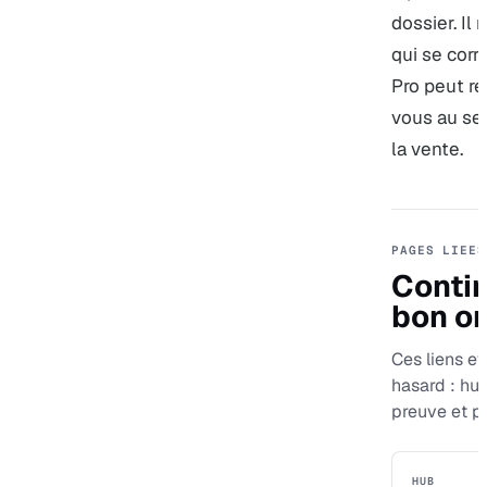
dossier. Il
qui se corr
Pro peut re
vous au ser
la vente.
PAGES LIEES
Contin
bon or
Ces liens evi
hasard : hu
preuve et p
HUB