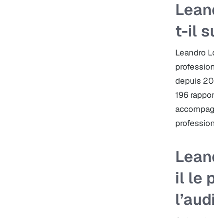
Leand
t-il s
Leandro Lo
professionn
depuis 2010
196 rapport
accompagn
professionn
Leand
il le
l’audi