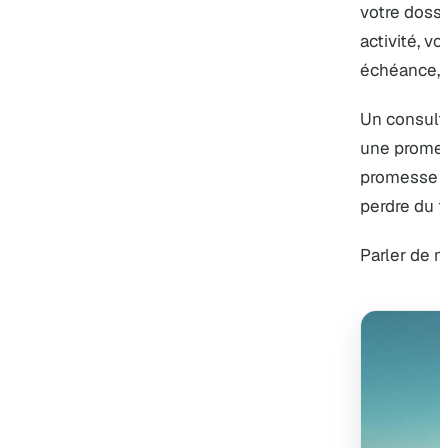
votre dossi
activité, v
échéance, v
Un consulta
une promes
promesse d
perdre du t
Parler de 