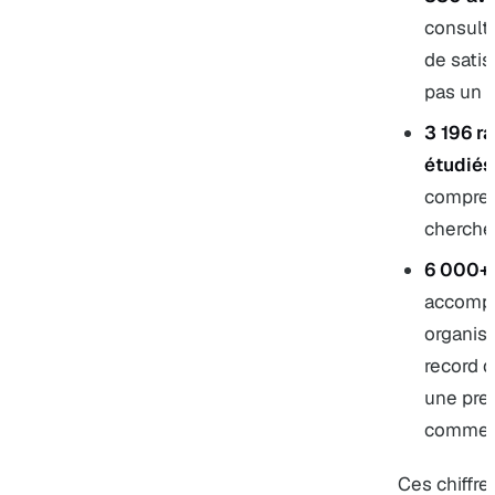
consult
de satis
pas un t
3 196 r
étudiés
compren
cherche
6 000+ 
accompa
organis
record 
une preu
comme T
Ces chiffr