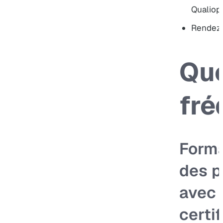
Qualiop
Rendez
Que
fré
Forma
des p
avec 
certi