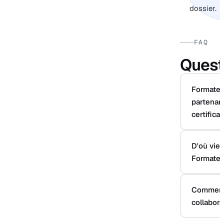
dossier.
FAQ
Quest
Formateur
partenar
certifica
D'où vien
Formateu
Comment
collabora