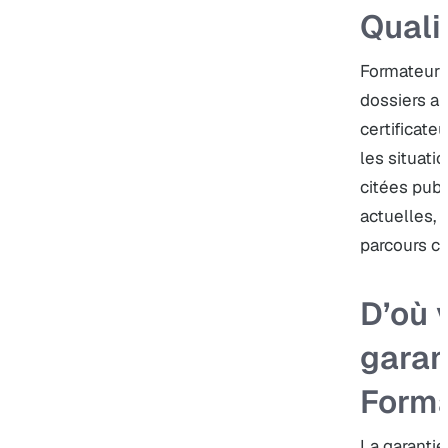
Quali
Formateur P
dossiers au
certificate
les situatio
citées pub
actuelles, v
parcours cl
D’où 
garan
Forma
La garantie 