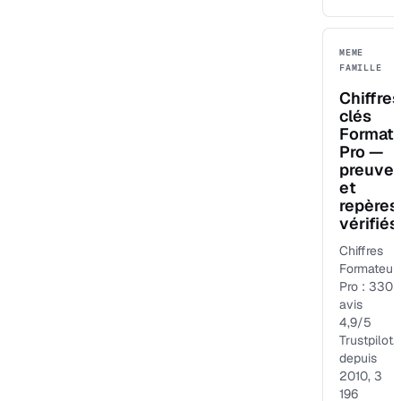
MEME
FAMILLE
Chiffres
clés
Format
Pro —
preuve
et
repères
vérifiés
Chiffres
Formateur
Pro : 330
avis
4,9/5
Trustpilot,
depuis
2010, 3
196