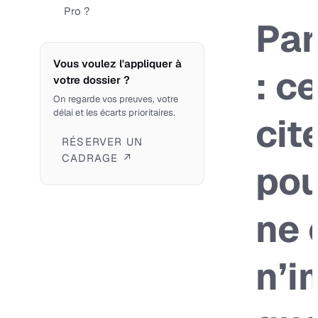
Pro ?
Par
Vous voulez l'appliquer à
: c
votre dossier ?
On regarde vos preuves, votre
délai et les écarts prioritaires.
cite
RÉSERVER UN
CADRAGE ↗
pou
ne 
n’i