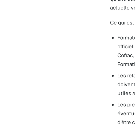
actuelle vér
Ce qui est 
Formateu
officiel
Cofrac,
Formati
Les rel
doivent 
utiles a
Les pres
éventue
d’être c