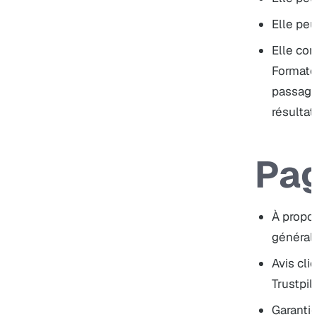
Elle peu
Elle co
Formateu
passage 
résultat
Pag
À propo
général
Avis cli
Trustpil
Garanti