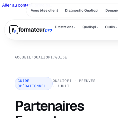
Aller au contenu principal
Vous êtes client
Diagnostic Qualiopi
Demand
⌄
⌄
⌄
Prestations
Qualiopi
Outils
formateur
f
pro
p
ACCUEIL
/
QUALIOPI
/
GUIDE
GUIDE
QUALIOPI · PREUVES
OPÉRATIONNEL
· AUDIT
Partenaires