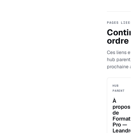
PAGES LIEES
Contin
ordre
Ces liens evi
hub parent,
prochaine a
HUB
PARENT
À
propos
de
Format
Pro —
Leandr