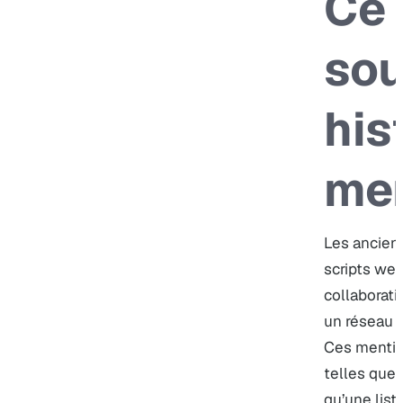
Ce 
sou
his
men
Les ancienn
scripts we
collaborati
un réseau d
Ces mentio
telles quel
qu’une list