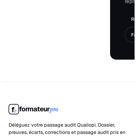
repri
Ré
Fa
formateur
f
pro
p
Déléguez votre passage audit Qualiopi. Dossier,
preuves, écarts, corrections et passage audit pris en