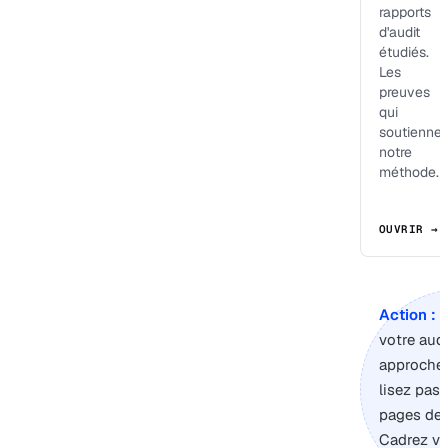
rapports
d'audit
étudiés.
Les
preuves
qui
soutiennen
notre
méthode.
OUVRIR →
Action :
s
votre audi
approche,
lisez pas 
pages de 
Cadrez vo