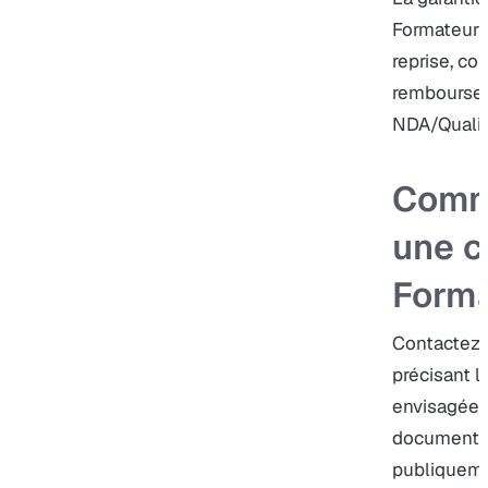
Formateur P
reprise, cor
remboursem
NDA/Qualio
Comm
une c
Forma
Contactez 
précisant l
envisagée. 
documentés
publiqueme