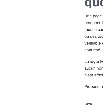
quo
Une page p
prospect. E
fausse caut
ou des logo
vérifiable e
confirmé.
La règle Fo
aucun nom,
n’est affich
Proposer u