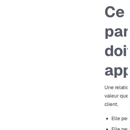
Ce 
par
doi
app
Une relatio
valeur que 
client.
Elle peu
Elle peu