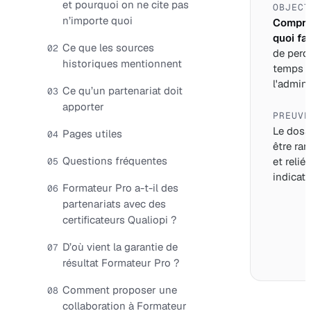
et pourquoi on ne cite pas
OBJECT
n’importe quoi
Compre
quoi fai
Ce que les sources
02
de perd
historiques mentionnent
temps 
l'adminis
Ce qu’un partenariat doit
03
apporter
PREUVE
Le dossi
Pages utiles
04
être ran
Questions fréquentes
et relié
05
indicate
Formateur Pro a-t-il des
06
partenariats avec des
certificateurs Qualiopi ?
D’où vient la garantie de
07
résultat Formateur Pro ?
Comment proposer une
08
collaboration à Formateur