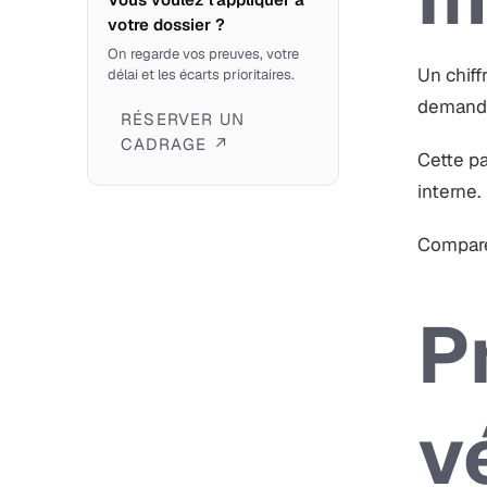
votre dossier ?
On regarde vos preuves, votre
Un chiff
délai et les écarts prioritaires.
demande 
RÉSERVER UN
CADRAGE ↗
Cette pa
interne.
Compare
P
v