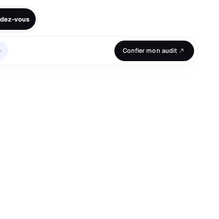
ndez-vous
⌄
Confier mon audit