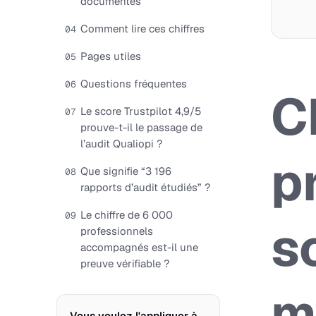
documentés
Comment lire ces chiffres
04
Pages utiles
05
Questions fréquentes
06
Ch
Le score Trustpilot 4,9/5
07
prouve-t-il le passage de
l’audit Qualiopi ?
p
Que signifie “3 196
08
rapports d’audit étudiés” ?
Le chiffre de 6 000
09
s
professionnels
accompagnés est-il une
preuve vérifiable ?
m
Vous voulez l'appliquer à