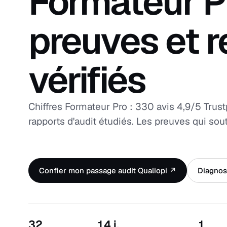
Formateur P
preuves et 
vérifiés
Chiffres Formateur Pro : 330 avis 4,9/5 Trust
rapports d'audit étudiés. Les preuves qui so
Confier mon passage audit Qualiopi ↗
Diagnost
32
14 j.
1