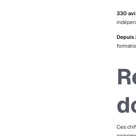
330 avi
indépend
Depuis
formatio
R
d
Ces chif
comprend