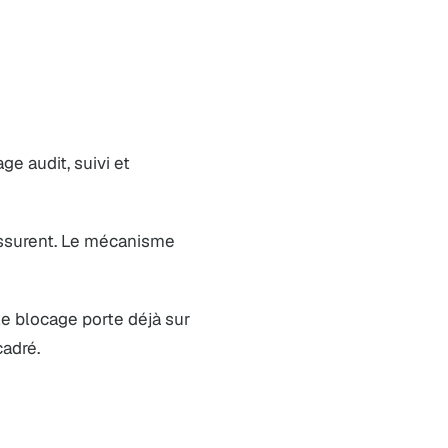
age audit, suivi et
rassurent. Le mécanisme
 le blocage porte déjà sur
cadré
.