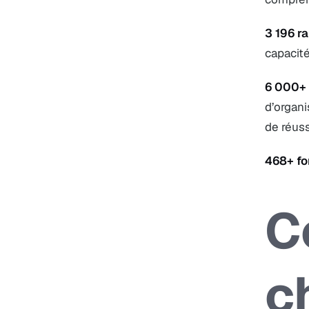
3 196 r
capacité
6 000+
d’organi
de réuss
468+ fo
C
c