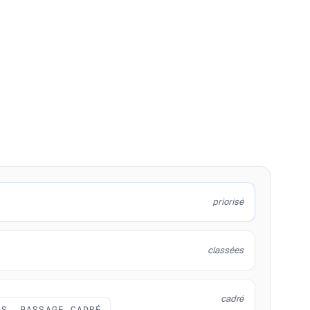
priorisé
classées
cadré
IS, PASSAGE CADRÉ