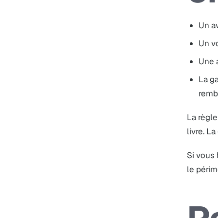
Un av
Un vo
Une a
La ga
remb
La règle
livre. L
Si vous
le périm