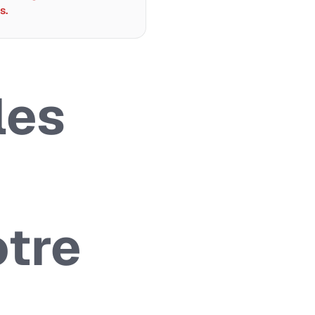
s.
les
otre