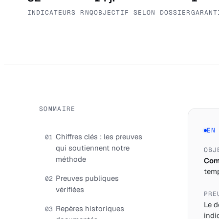
INDICATEURS RNQ
OBJECTIF SELON DOSSIER
GARANT
SOMMAIRE
EN
Chiffres clés : les preuves
01
qui soutiennent notre
OBJ
méthode
Comp
temp
Preuves publiques
02
vérifiées
PRE
Le d
Repères historiques
03
indi