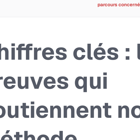
parcours concerné
iffres clés : 
reuves qui
outiennent n
éthode