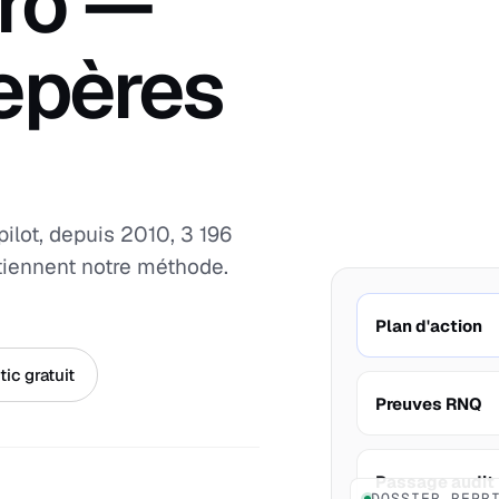
ro —
repères
pilot, depuis 2010, 3 196
utiennent notre méthode.
Plan d'action
ic gratuit
Preuves RNQ
Passage audit
DOSSIER REPR