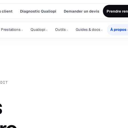
 client
Diagnostic Qualiopi
Demander un devis
Prendre re
⌄
⌄
⌄
⌄
Prestations
Qualiopi
Outils
Guides & docs
À propos
UDIT
s