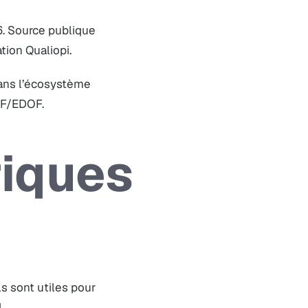
. Source publique
ation Qualiopi.
dans l’écosystème
CPF/EDOF.
riques
ls sont utiles pour
.