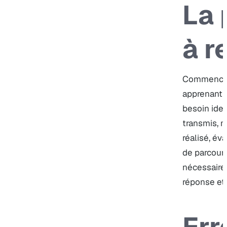
La 
à r
Commencez
apprenant 
besoin iden
transmis, m
réalisé, év
de parcours
nécessaire,
réponse et 
Err