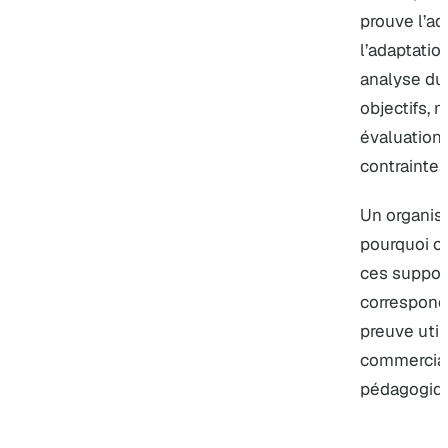
prouve l’ad
l’adaptatio
analyse du
objectifs, m
évaluation
contraintes
Un organis
pourquoi ce
ces suppor
corresponde
preuve util
commerciale
pédagogiq