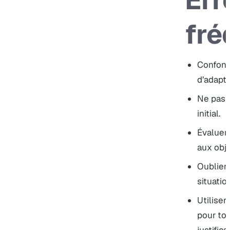
fré
Confond
d’adapta
Ne pas 
initial.
Évaluer 
aux obje
Oublier 
situatio
Utiliser
pour tou