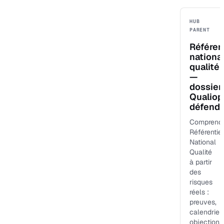
HUB
PARENT
Référen
nationa
qualité
—
dossier
Qualiop
défenda
Comprend
Référentiel
National
Qualité
à partir
des
risques
réels :
preuves,
calendrier,
objections