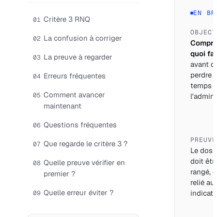
EN BR
Critère 3 RNQ
01
OBJECT
La confusion à corriger
02
Compre
quoi fai
La preuve à regarder
03
avant d
perdre 
Erreurs fréquentes
04
temps 
Comment avancer
05
l'adminis
maintenant
Questions fréquentes
06
PREUVE
Que regarde le critère 3 ?
07
Le doss
doit êtr
Quelle preuve vérifier en
08
rangé, d
premier ?
relié au
Quelle erreur éviter ?
indicate
09