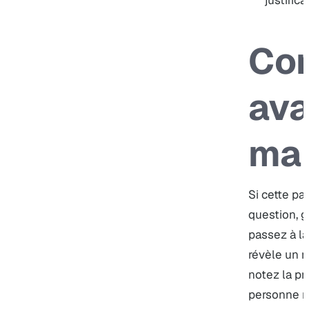
justifica
Co
ava
mai
Si cette p
question, g
passez à la
révèle un r
notez la p
personne r