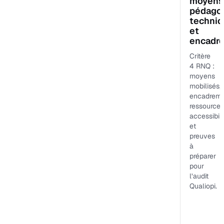
moyens
pédagog
techni
et
encadr
Critère
4 RNQ :
moyens
mobilisés,
encadreme
ressources
accessibili
et
preuves
à
préparer
pour
l’audit
Qualiopi.