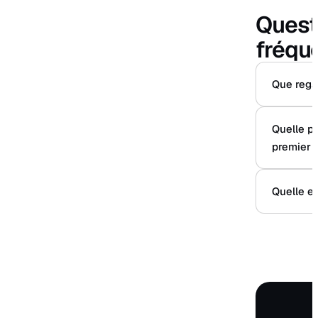
Quest
fréqu
Que regar
Quelle pr
premier 
Quelle er