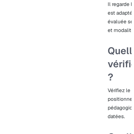
Il regarde 
est adapté
évaluée sel
et modalité
Quell
vérif
?
Vérifiez le 
positionnem
pédagogiqu
datées.