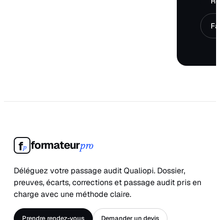
Ré
Fa
formateur
f
pro
p
Déléguez votre passage audit Qualiopi. Dossier,
preuves, écarts, corrections et passage audit pris en
charge avec une méthode claire.
Prendre rendez-vous
Demander un devis