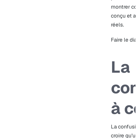
montrer co
conçu et aj
réels.
Faire le dia
La
con
à c
La confusio
croire qu’u