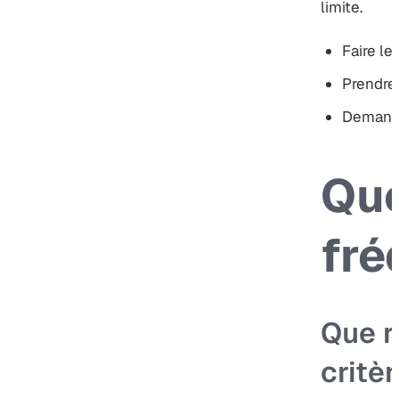
limite.
Faire le
Prendre
Demande
Que
fré
Que r
critèr