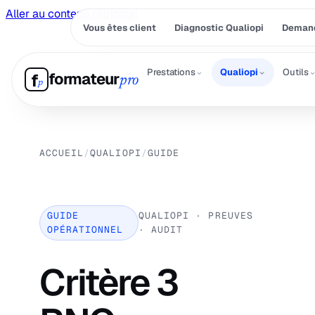
Aller au contenu principal
Vous êtes client
Diagnostic Qualiopi
Demand
⌄
⌄
Prestations
Qualiopi
Outils
formateur
f
pro
p
ACCUEIL
/
QUALIOPI
/
GUIDE
GUIDE
QUALIOPI · PREUVES
OPÉRATIONNEL
· AUDIT
Critère 3