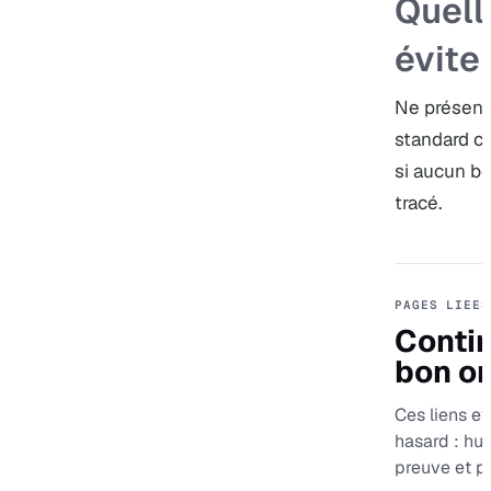
Quell
évite
Ne présent
standard c
si aucun be
tracé.
PAGES LIEES
Contin
bon or
Ces liens evi
hasard : hu
preuve et p