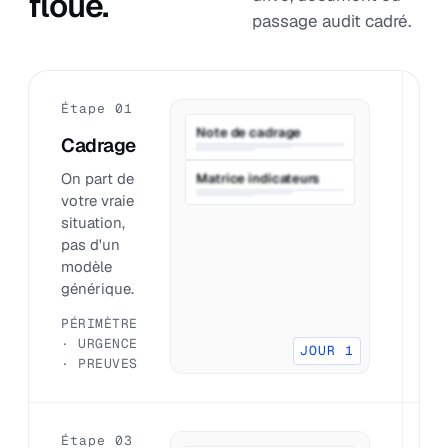
floue.
passage audit cadré.
Étape 01
É
Note de cadrage
Cadrage
P
On part de
O
Matrice indicateurs
votre vraie
q
situation,
o
pas d'un
q
modèle
p
générique.
c
PÉRIMÈTRE
D
· URGENCE
P
JOUR 1
· PREUVES
R
Étape 03
É