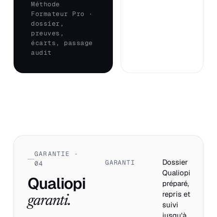
Méthode
Formateur Pro ·
dossier,
preuves,
écarts, passage
audit
GARANTIE ·
Dossier
GARANTI
04
Qualiopi
Qualiopi
préparé,
repris et
garanti.
suivi
jusqu'à