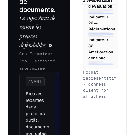
de
INDICATEURS
— Modalités
d'évaluation
documents.
Indicateur
Le sujet était de
22 —
rendre les
Réclamations
preuves
Indicateur
»
défendables.
32 —
Amélioration
Cas Formateur
continue
Pro · activité
anonymisée
Format
représentatif
AVANT
APRÈS
· données
PRÉPARATION
client non
Preuves
affichées
Drive organisé
réparties
par indicateur,
dans
pièces utiles
plusieurs
identifiées,
outils,
écarts cadrés,
documents
réponses
non datés,