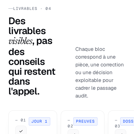
LIVRABLES · 04
Des
livrables
, pas
visibles
des
Chaque bloc
correspond à une
conseils
pièce, une correction
qui restent
ou une décision
dans
exploitable pour
cadrer le passage
l'appel.
audit.
— 01
—
—
JOUR 1
PREUVES
DOSS
02
03
✓