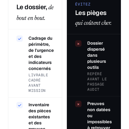
ÉVITEZ
Le dossier,
de
Les pièges
bout en bout.
qui coûtent cher.
Cadrage du
✓
Dossier
×
périmètre,
dispersé
de l'urgence
dans
et des
plusieurs
indicateurs
outils
concernés
REPÉRÉ
LIVRABLE
AVANT LE
CADRÉ
PASSAGE
AVANT
AUDIT
MISSION
Preuves
×
Inventaire
✓
non datées
des pièces
ou
existantes
impossibles
et des
à retrouver
preuves