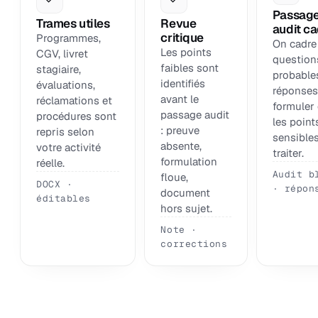
Passag
Trames utiles
Revue
audit c
critique
Programmes,
On cadre
Les points
CGV, livret
question
faibles sont
stagiaire,
probables
identifiés
évaluations,
réponses
avant le
réclamations et
formuler 
passage audit
procédures sont
les point
: preuve
repris selon
sensibles
absente,
votre activité
traiter.
formulation
réelle.
Audit b
floue,
DOCX ·
· répon
document
éditables
hors sujet.
Note ·
corrections