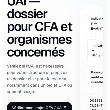
UAI —
dossier
Indicateur
pour CFA et
V
11 —
Évaluation
organismes
Indicateur 
concernés
—
Réclamatio
Vérifiez si l'UAI est nécessaire
pour votre structure et préparez
Passage
P
audit —
un dossier clair pour le rectorat,
questions
notamment dans un projet CFA ou
apprentissage.
DOSSIER
CLIENT
Vérifier mon projet CFA / UAI
↗