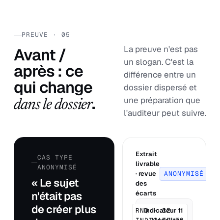
PREUVE · 05
La preuve n'est pas
Avant /
un slogan. C'est la
après : ce
différence entre un
qui change
dossier dispersé et
.
une préparation que
dans le dossier
l'auditeur peut suivre.
Extrait
CAS TYPE
livrable
ANONYMISÉ
· revue
ANONYMISÉ
« Le sujet
des
n'était pas
écarts
de créer plus
RNQ · 32
Indicateur 11