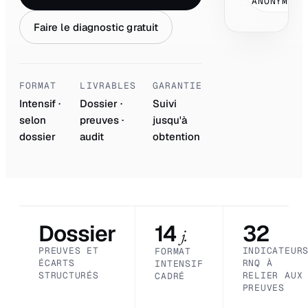
ANONYMISÉ
Faire le diagnostic gratuit
FORMAT
LIVRABLES
GARANTIE
Intensif ·
Dossier ·
Suivi
selon
preuves ·
jusqu'à
dossier
audit
obtention
Dossier
14
32
j.
PREUVES ET
INDICATEUR
FORMAT
ÉCARTS
RNQ À
INTENSIF
STRUCTURÉS
RELIER AUX
CADRÉ
PREUVES