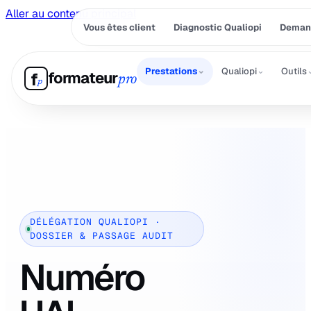
Aller au contenu principal
Vous êtes client
Diagnostic Qualiopi
Demand
⌄
⌄
Prestations
Qualiopi
Outils
formateur
f
pro
p
DÉLÉGATION QUALIOPI ·
DOSSIER & PASSAGE AUDIT
Numéro