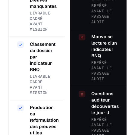
REPÉRÉ
manquantes
AVANT LE
LIVRABLE
PASSAGE
CADRÉ
AUDIT
AVANT
MISSION
Mauvaise
×
lecture d'un
Classement
✓
indicateur
du dossier
RNQ
par
REPÉRÉ
indicateur
AVANT LE
RNQ
PASSAGE
LIVRABLE
AUDIT
CADRÉ
AVANT
MISSION
Questions
×
auditeur
découvertes
Production
✓
le jour J
ou
REPÉRÉ
reformulation
AVANT LE
des preuves
PASSAGE
utiles