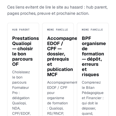
Ces liens evitent de lire le site au hasard : hub parent,
pages proches, preuve et prochaine action.
HUB PARENT
MEME FAMILLE
MEME FAMILLE
Prestations
Accompagnement
BPF
Qualiopi
EDOF /
organisme
— choisir
CPF —
de
le bon
dossier,
formation
parcours
prérequis
— dépôt,
OF
et
erreurs
publication
et
Choisissez
MCF
risques
le bon
parcours
Accompagnement
Comprenez
Formateur
EDOF / CPF
le Bilan
Pro :
pour
Pédagogique
délégation
organisme
et Financier :
Qualiopi,
de formation
qui doit le
NDA,
: Qualiopi,
déposer,
CPF/EDOF,
RS/RNCP,
quand,