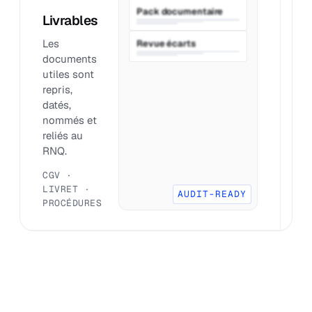
Pack documentaire
Livrables
P
Les
O
Revue écarts
documents
q
utiles sont
l
repris,
f
datés,
e
nommés et
s
reliés au
tr
RNQ.
A
B
CGV ·
R
LIVRET ·
AUDIT-READY
PROCÉDURES