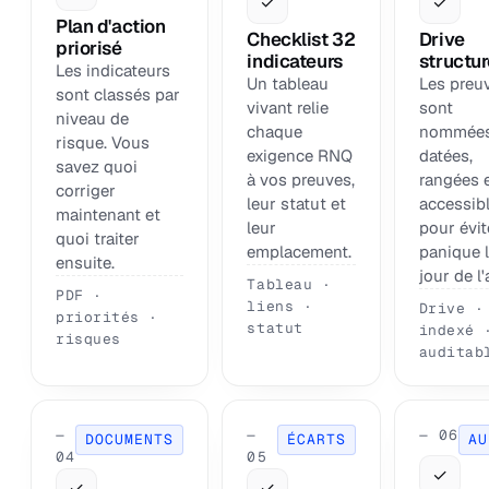
✓
✓
Plan d'action
Checklist 32
Drive
priorisé
indicateurs
structu
Les indicateurs
Un tableau
Les preu
sont classés par
vivant relie
sont
niveau de
chaque
nommées
risque. Vous
exigence RNQ
datées,
savez quoi
à vos preuves,
rangées 
corriger
leur statut et
accessib
maintenant et
leur
pour évit
quoi traiter
emplacement.
panique 
ensuite.
jour de l'
Tableau ·
PDF ·
liens ·
Drive ·
priorités ·
statut
indexé 
risques
auditab
—
—
— 06
DOCUMENTS
ÉCARTS
AU
04
05
✓
✓
✓