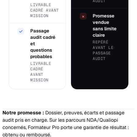
AUDIT
LIVRABLE
CADRÉ AVANT
Promesse
MISSION
×
vendue
sans limite
Passage
✓
claire
audit cadré
REPÉRÉ
et
AVANT LE
questions
PASSAGE
probables
AUDIT
LIVRABLE
CADRÉ
AVANT
MISSION
Notre promesse :
Dossier, preuves, écarts et passage
audit pris en charge. Sur les parcours NDA/Qualiopi
concernés, Formateur Pro porte une garantie de résultat :
obtenu ou remboursé.