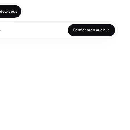
ndez-vous
⌄
Confier mon audit