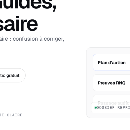
uides,
aire
re : confusion à corriger,
Plan d'action
ic gratuit
Preuves RNQ
Passage audit
DOSSIER REPR
IE CLAIRE