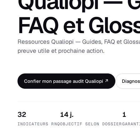
Qualiopi — G
FAQ et Gloss
Ressources Qualiopi — Guides, FAQ et Glossai
preuve utile et prochaine action.
Confier mon passage audit Qualiopi ↗
Diagnost
32
14 j.
1
INDICATEURS RNQ
OBJECTIF SELON DOSSIER
GARANT