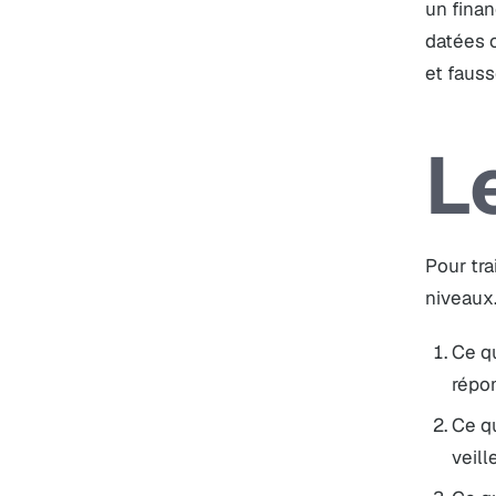
un finan
datées 
et fauss
L
Pour tra
niveaux
Ce qu
répo
Ce qu
veill