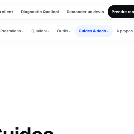
 client
Diagnostic Qualiopi
Demander un devis
Prendre re
⌄
⌄
⌄
⌄
Prestations
Qualiopi
Outils
Guides & docs
À propos
T