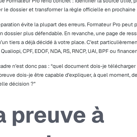
e Formateur Pro rend concret : identifier la source utile, 
r le dossier et transformer la règle officielle en prochaine 
paration évite la plupart des erreurs. Formateur Pro peut pr
n dossier plus défendable. En revanche, une page de resso
u’un tiers a déjà décidé à votre place. C’est particulièrem
 Qualiopi, CPF, EDOF, NDA, RS, RNCP, UAI, BPF ou finance
adre n’est donc pas : “quel document dois-je télécharger 
preuve dois-je être capable d’expliquer, à quel moment, d
lle décision ?”
a preuve à