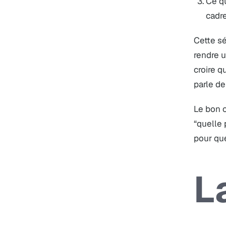
Ce qu
cadre
Cette sé
rendre u
croire q
parle de
Le bon c
“quelle 
pour que
L