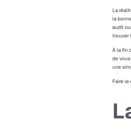
La réali
la bonne
audit ou
trouver
À la fin
de vous 
une simp
Faire le
L