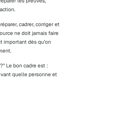
préparer les preuves,
action.
éparer, cadrer, corriger et
urce ne doit jamais faire
ent important dès qu’on
ment.
?” Le bon cadre est :
evant quelle personne et