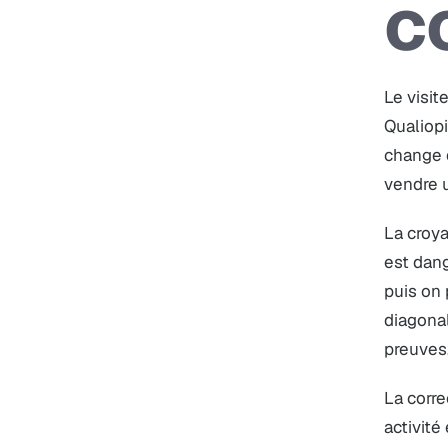
c
Le visit
Qualiopi
change 
vendre 
La croya
est dang
puis on 
diagonal
preuves
La corre
activité