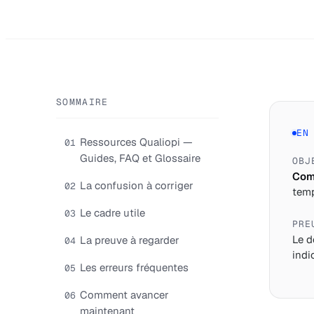
SOMMAIRE
EN
Ressources Qualiopi —
01
Guides, FAQ et Glossaire
OBJ
Comp
La confusion à corriger
02
temp
Le cadre utile
03
PRE
Le d
La preuve à regarder
04
indi
Les erreurs fréquentes
05
Comment avancer
06
maintenant