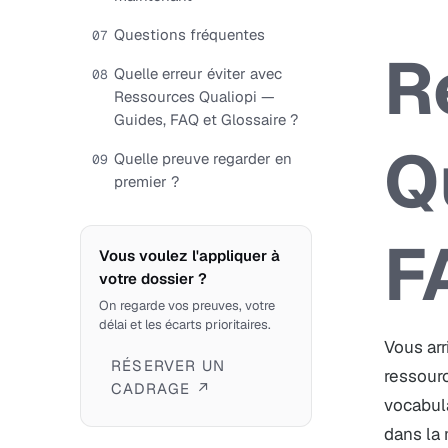
Questions fréquentes
07
R
Quelle erreur éviter avec
08
Ressources Qualiopi —
Guides, FAQ et Glossaire ?
Q
Quelle preuve regarder en
09
premier ?
F
Vous voulez l'appliquer à
votre dossier ?
On regarde vos preuves, votre
délai et les écarts prioritaires.
Vous arr
RÉSERVER UN
ressourc
CADRAGE ↗
vocabula
dans la