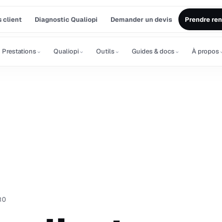
 client
Diagnostic Qualiopi
Demander un devis
Prendre re
⌄
⌄
⌄
⌄
Prestations
Qualiopi
Outils
Guides & docs
À propos
RO