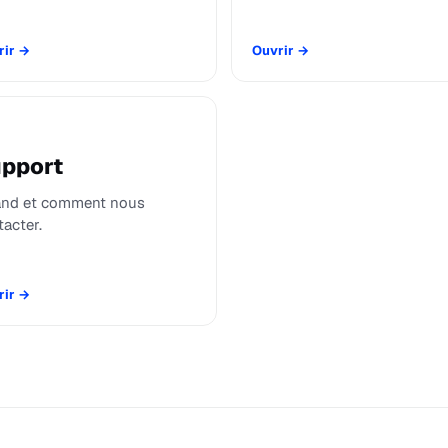
rir
→
Ouvrir
→
pport
nd et comment nous
tacter.
rir
→