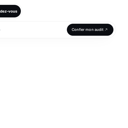
ndez-vous
⌄
Confier mon audit