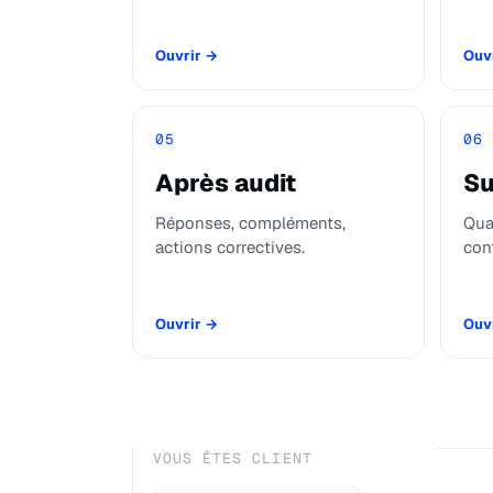
Ouvrir
→
Ouv
05
06
Après audit
Su
Réponses, compléments,
Qua
actions correctives.
con
Ouvrir
→
Ouv
VOUS ÊTES CLIENT