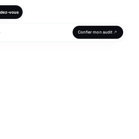
ndez-vous
⌄
Confier mon audit