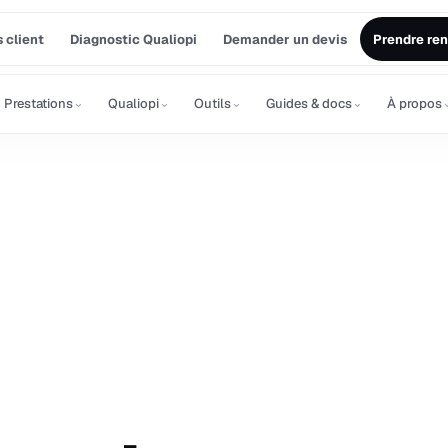
 client
Diagnostic Qualiopi
Demander un devis
Prendre re
⌄
⌄
⌄
⌄
Prestations
Qualiopi
Outils
Guides & docs
À propos