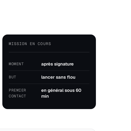
MISSION EN COURS
après signature
MOMENT
lancer sans flou
BUT
en général sous 60
PREMIER
min
CONTACT