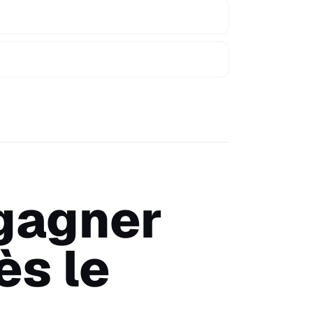
 gagner
ès le