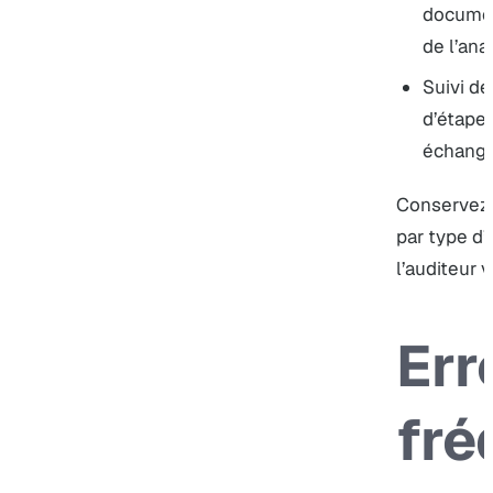
documen
de l’ana
Suivi de
d’étape,
échange
Conservez 
par type d’a
l’auditeur 
Err
fré