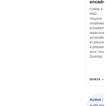
encadr
Critère 4
RNQ :
moyens
mobilisés,
encadreme
ressources
accessibili
et preuves
à préparer
pour l’audi
Qualiopi.
OUVRIR →
Action :
s
audit app