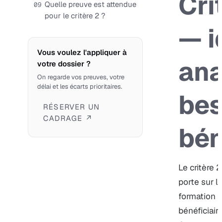
Cri
Quelle preuve est attendue
09
pour le critère 2 ?
— i
Vous voulez l'appliquer à
ana
votre dossier ?
On regarde vos preuves, votre
délai et les écarts prioritaires.
bes
RÉSERVER UN
CADRAGE ↗
bén
Le critère 2
porte sur l
formation i
bénéficiair