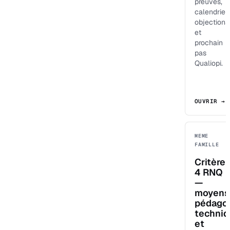
preuves,
calendrier,
objections
et
prochain
pas
Qualiopi.
OUVRIR →
MEME
FAMILLE
Critère
4 RNQ
—
moyens
pédagog
techni
et