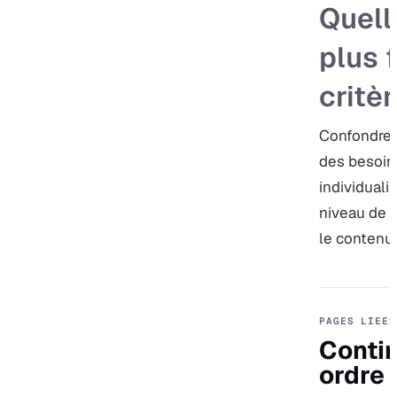
Quell
plus 
critèr
Confondre “
des besoins
individuali
niveau de d
le contenu
PAGES LIEES
Contin
ordre