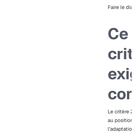
Faire le dia
Ce 
cri
exi
co
Le critère 
au position
l’adaptatio