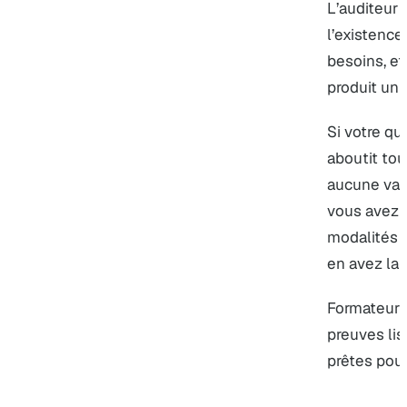
L’auditeur 
l’existence
besoins, et
produit un e
Si votre q
aboutit to
aucune vari
vous avez a
modalités p
en avez la t
Formateur 
preuves lis
prêtes pour