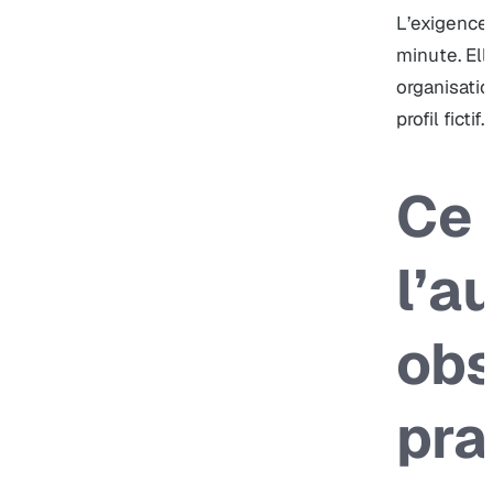
L’exigence 
minute. Ell
organisatio
profil fictif.
Ce 
l’a
obs
pra