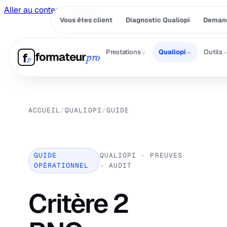
Aller au contenu principal
Vous êtes client
Diagnostic Qualiopi
Demand
⌄
⌄
Prestations
Qualiopi
Outils
formateur
f
pro
p
ACCUEIL
/
QUALIOPI
/
GUIDE
GUIDE
QUALIOPI · PREUVES
OPÉRATIONNEL
· AUDIT
Critère 2