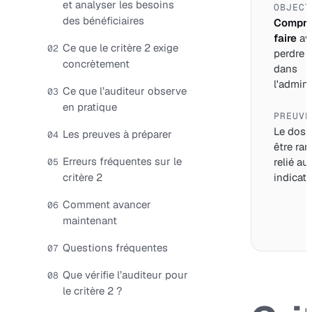
et analyser les besoins
OBJECT
des bénéficiaires
Compre
faire
av
Ce que le critère 2 exige
02
perdre 
concrètement
dans
l'adminis
Ce que l’auditeur observe
03
en pratique
PREUVE
Le dossi
Les preuves à préparer
04
être ran
Erreurs fréquentes sur le
relié au
05
critère 2
indicate
Comment avancer
06
maintenant
Questions fréquentes
07
Que vérifie l’auditeur pour
08
le critère 2 ?