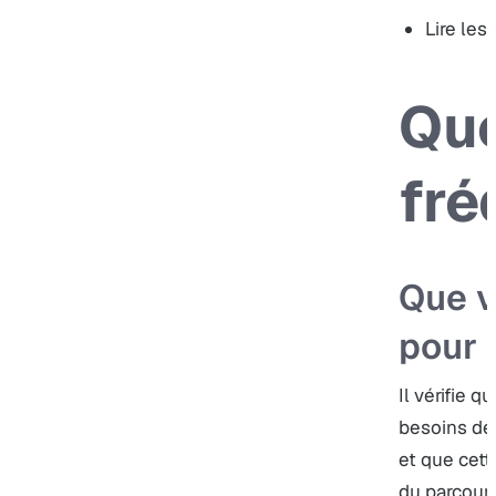
Lire les 
Que
fré
Que vé
pour l
Il vérifie 
besoins des
et que cett
du parcours