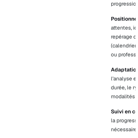
progression
Positionne
attentes, i
repérage de
(calendrier
ou professi
Adaptation
l’analyse e
durée, le r
modalités 
Suivi en co
la progress
nécessaire.