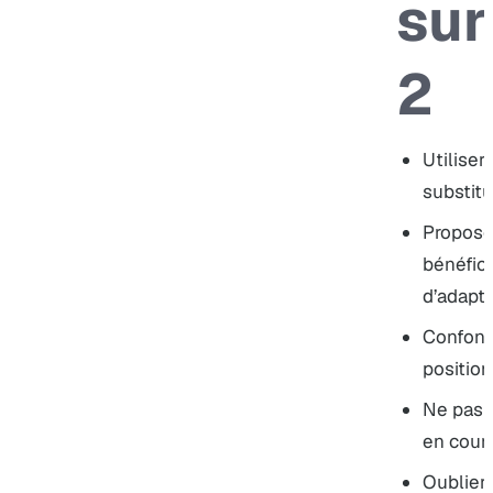
sur
2
Utiliser
substitu
Proposer
bénéfici
d’adapta
Confondr
positio
Ne pas 
en cours
Oublier 