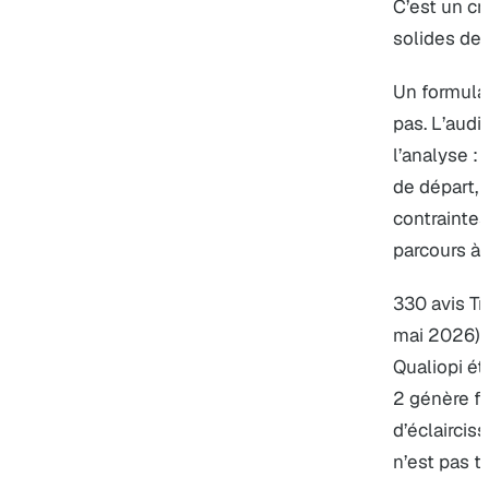
C’est un cr
solides des
Un formulai
pas. L’audi
l’analyse :
de départ, 
contrainte
parcours à 
330 avis Tr
mai 2026). 
Qualiopi ét
2 génère 
d’éclaircis
n’est pas t