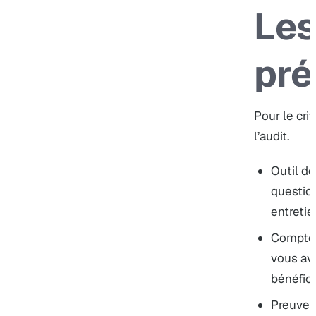
Les
pré
Pour le cri
l’audit.
Outil de
question
entretie
Compte-
vous ave
bénéfici
Preuve 