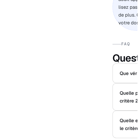
lisez pas
de plus. 
votre doss
FAQ
Quest
Que vérif
Quelle p
critère 2
Quelle er
le critère