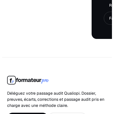
Ré
Fa
formateur
f
pro
p
Déléguez votre passage audit Qualiopi. Dossier,
preuves, écarts, corrections et passage audit pris en
charge avec une méthode claire.