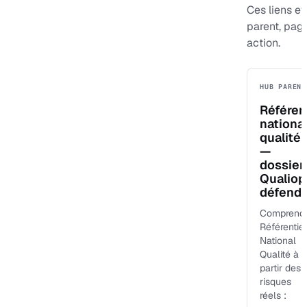
Ces liens ev
parent, pag
action.
HUB PARENT
Référen
nationa
qualité
—
dossier
Qualiop
défenda
Comprend
Référentiel
National
Qualité à
partir des
risques
réels :