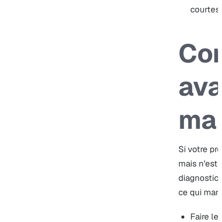
courtes
Co
ava
mai
Si votre p
mais n’est
diagnostic.
ce qui manq
Faire le