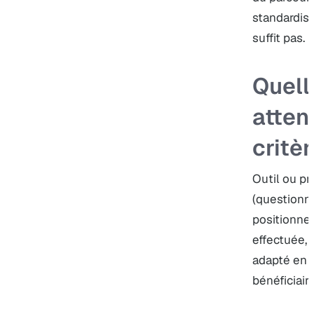
standardisé
suffit pas.
Quell
atten
critèr
Outil ou pr
(questionna
positionnem
effectuée, 
adapté en 
bénéficiaire