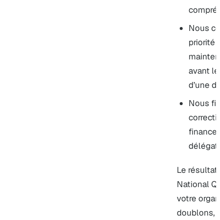
compréhe
Nous co
priorité
maintena
avant le
d’une dé
Nous fix
correcti
finance
délégati
Le résultat
National Q
votre organ
doublons, 