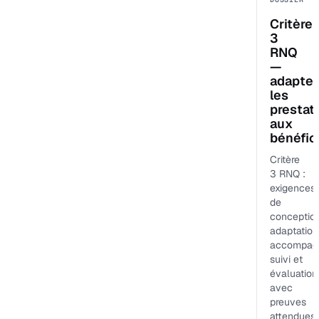
Critère
3
RNQ
—
adapter
les
prestat
aux
bénéfici
Critère
3 RNQ :
exigences
de
conception
adaptation
accompag
suivi et
évaluation
avec
preuves
attendues