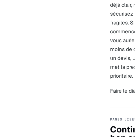
déjà clair, 
sécurisez 
fragiles. Si
commencez 
vous aurie
moins de d
un devis, u
met la pres
prioritaire.
Faire le di
PAGES LIEES
Contin