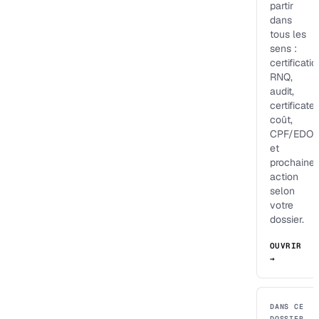
partir
dans
tous les
sens :
certificatio
RNQ,
audit,
certificateu
coût,
CPF/EDOF
et
prochaine
action
selon
votre
dossier.
OUVRIR
→
DANS CE
DOSSIER