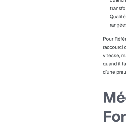
quand i
transfor
Qualité
rangées 
Pour Référe
raccourci 
vitesse, ma
quand il fa
d’une preuv
Mé
For