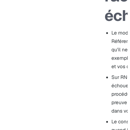
éc
Le modè
Référent
qu’il ne
exemples
et vos c
Sur RNQ
échoue 
procédu
preuve q
dans vo
Le cons