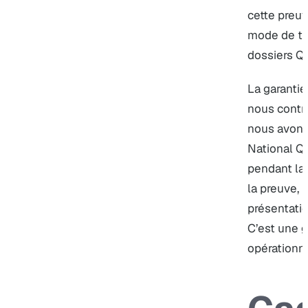
cette preuv
mode de tra
dossiers Qu
La garantie
nous contrô
nous avons
National Qu
pendant la
la preuve, l
présentatio
C’est une g
opérationne