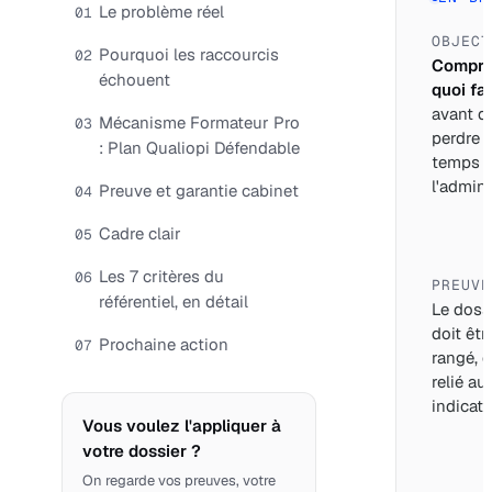
Le problème réel
01
OBJECT
Pourquoi les raccourcis
02
Compre
échouent
quoi fai
avant d
Mécanisme Formateur Pro
03
perdre 
: Plan Qualiopi Défendable
temps 
l'adminis
Preuve et garantie cabinet
04
Cadre clair
05
Les 7 critères du
06
PREUVE
référentiel, en détail
Le doss
doit êtr
Prochaine action
07
rangé, d
relié au
indicate
Vous voulez l'appliquer à
votre dossier ?
On regarde vos preuves, votre