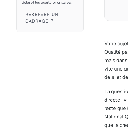
délai et les écarts prioritaires.
RÉSERVER UN
CADRAGE ↗
Votre sujet
Qualité par
mais dans u
vite une qu
délai et de
La questio
directe : «
reste que 5
National Qua
que la preu