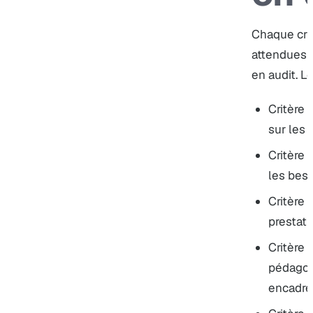
Chaque cri
attendues e
en audit. Le 
Critère 
sur les 
Critère 
les bes
Critère 
prestat
Critère
pédagog
encadr