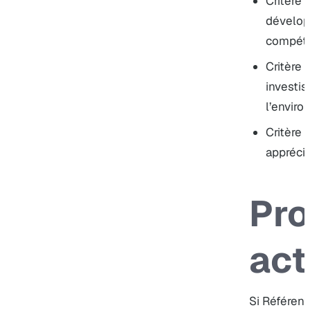
Critère 
dévelo
compét
Critère 
investi
l’envir
Critère 
apprécia
Pro
act
Si Référent