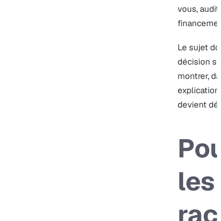
vous, audi
financemen
Le sujet do
décision si
montrer, da
explication
devient dé
Pou
les
rac