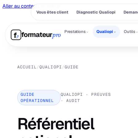
Aller au contenu principal
Vous êtes client
Diagnostic Qualiopi
Demand
⌄
⌄
Prestations
Qualiopi
Outils
formateur
f
pro
p
ACCUEIL
/
QUALIOPI
/
GUIDE
GUIDE
QUALIOPI · PREUVES
OPÉRATIONNEL
· AUDIT
Référentiel