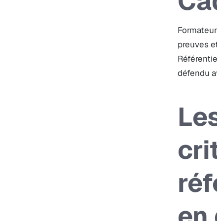
Cad
Formateur P
preuves et 
Référentiel
défendu av
Les
cri
réf
en 