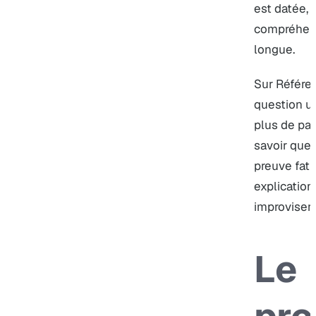
est datée, 
compréhens
longue.
Sur Référen
question ut
plus de pap
savoir quel
preuve fati
explicatio
improviser.
Le