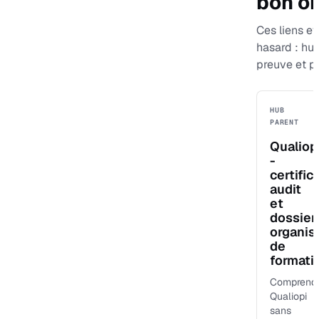
bon or
Ces liens evi
hasard : hu
preuve et p
HUB
PARENT
Qualiop
-
certific
audit
et
dossier
organi
de
formati
Comprend
Qualiopi
sans