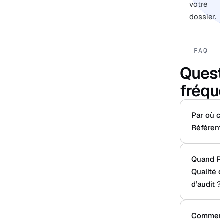
votre
dossier.
FAQ
Quest
fréqu
Par où c
Référenti
Quand Ré
Qualité d
d’audit ?
Comment 