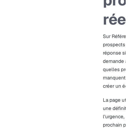
pr
rée
Sur Référen
prospects 
réponse sim
demande au
quelles pre
manquent e
créer un éc
La page uti
une définiti
l’urgence, 
prochain p