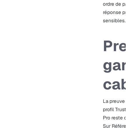
ordre de pa
réponse pr
sensibles.
Pre
gar
cab
La preuve e
profil Trus
Pro
reste c
Sur Référen