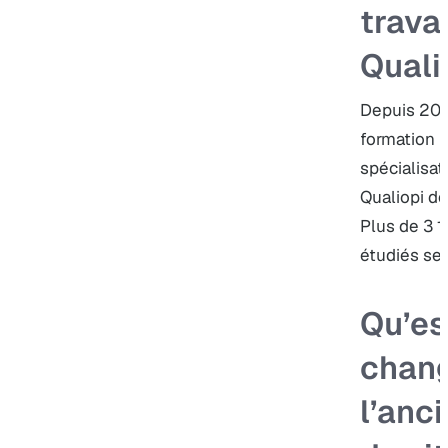
travai
Quali
Depuis 201
formation p
spécialisat
Qualiopi d
Plus de 3 1
étudiés sel
Qu’es
chang
l’anc