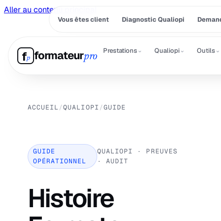
Aller au contenu principal
Vous êtes client
Diagnostic Qualiopi
Demand
⌄
⌄
⌄
Prestations
Qualiopi
Outils
formateur
f
pro
p
ACCUEIL
/
QUALIOPI
/
GUIDE
GUIDE
QUALIOPI · PREUVES
OPÉRATIONNEL
· AUDIT
Histoire