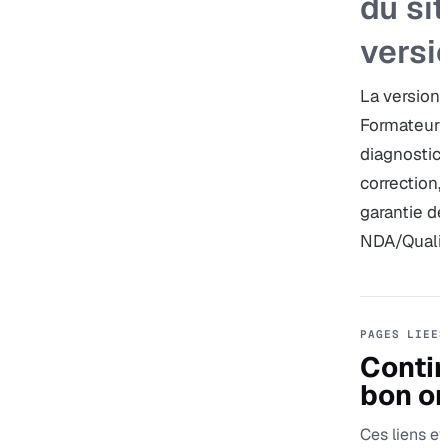
du sit
versi
La version 
Formateur P
diagnostic,
correction,
garantie de
NDA/Qualiop
PAGES LIEES
Contin
bon or
Ces liens evi