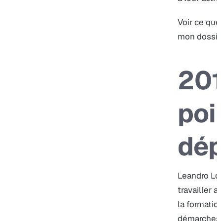
Voir ce que
mon dossi
201
poi
dép
Leandro L
travailler 
la formatio
démarches 