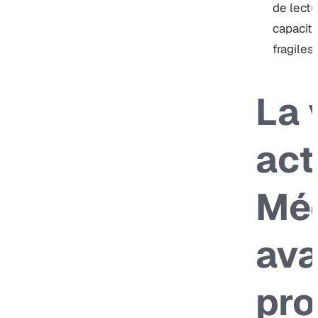
de lectu
capacité
fragiles.
La 
act
Mé
ava
pr