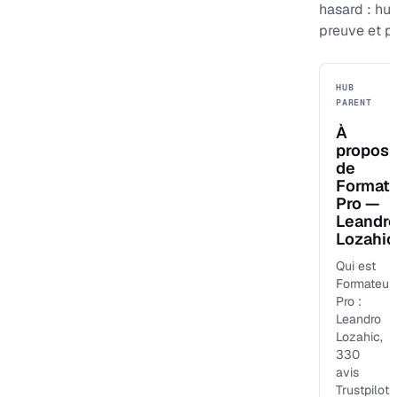
hasard : hu
preuve et p
HUB
PARENT
À
propos
de
Format
Pro —
Leandr
Lozahic
Qui est
Formateur
Pro :
Leandro
Lozahic,
330
avis
Trustpilot