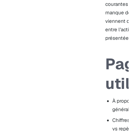
courantes 
manque de 
viennent d
entre l’acti
présentées
Pa
uti
À propo
général
Chiffres
vs repèr