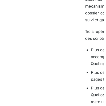
mécanisme v
dossier, co
suivi et gar
Trois repèr
des scripts
Plus de
accompa
Qualiopi
Plus de
pages l
Plus de 
Qualiopi
reste uti