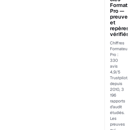
Format
Pro —
preuve
et
repères
vérifiés
Chiffres
Formateur
Pro :
330
avis
4,9/5
Trustpilot,
depuis
2010, 3
196
rapports
d'audit
étudiés.
Les
preuves