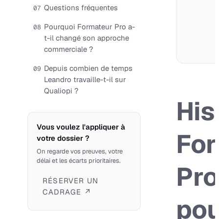
Questions fréquentes
07
Pourquoi Formateur Pro a-
08
t-il changé son approche
commerciale ?
Depuis combien de temps
09
Leandro travaille-t-il sur
Qualiopi ?
His
Vous voulez l'appliquer à
For
votre dossier ?
On regarde vos preuves, votre
délai et les écarts prioritaires.
Pro
RÉSERVER UN
CADRAGE ↗
pou