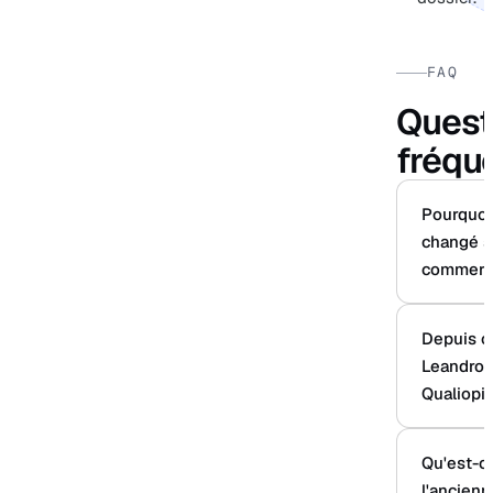
FAQ
Quest
fréqu
Pourquoi 
changé s
commerci
Depuis c
Leandro t
Qualiopi 
Qu'est-c
l'ancienn