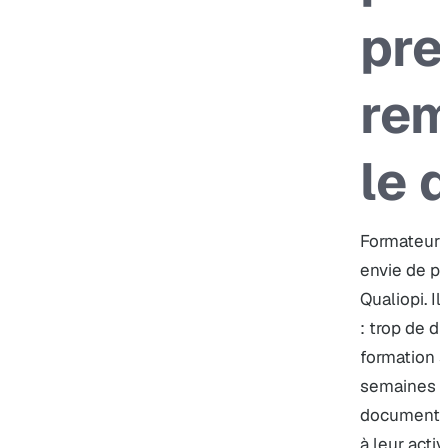
pre
re
le 
Formateur P
envie de p
Qualiopi. I
: trop de d
formation s
semaines d
documents 
à leur activ