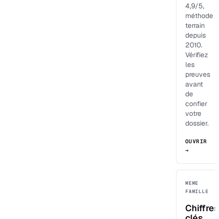
4,9/5,
méthode
terrain
depuis
2010.
Vérifiez
les
preuves
avant
de
confier
votre
dossier.
OUVRIR
→
MEME
FAMILLE
Chiffres
clés