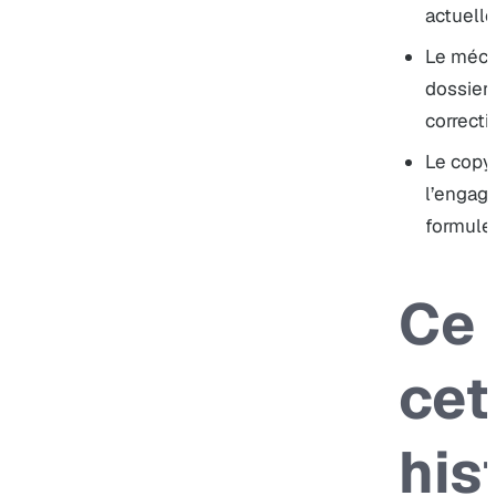
actuelle
Le mécan
dossier 
correcti
Le copy
l’engag
formule
Ce 
cet
his