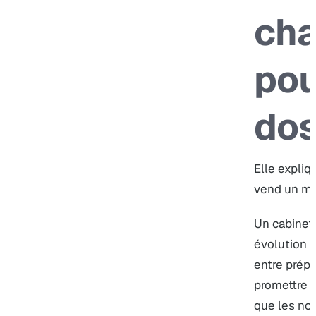
ch
pou
dos
Elle expliq
vend un mé
Un cabinet 
évolution 
entre prépa
promettre un
que les no