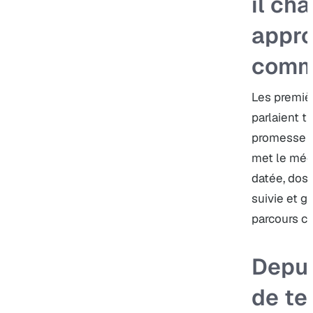
il ch
appr
comm
Les premièr
parlaient t
promesse v
met le méc
datée, dossi
suivie et ga
parcours c
Depu
de te