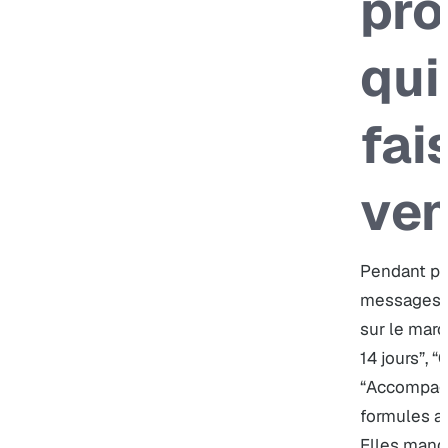
pr
qui
fai
ven
Pendant pl
messages c
sur le marc
14 jours”, “
“Accompag
formules at
Elles manq