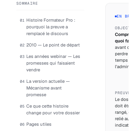
SOMMAIRE
EN BR
Histoire Formateur Pro :
01
pourquoi la preuve a
OBJECT
remplacé le discours
Compre
quoi fai
2010 — Le point de départ
02
avant d
perdre 
Les années webinar — Les
03
temps 
promesses qui faisaient
l'adminis
vendre
La version actuelle —
04
Mécanisme avant
PREUVE
promesse
Le doss
doit êtr
Ce que cette histoire
05
rangé, d
change pour votre dossier
relié au
Pages utiles
06
indicate