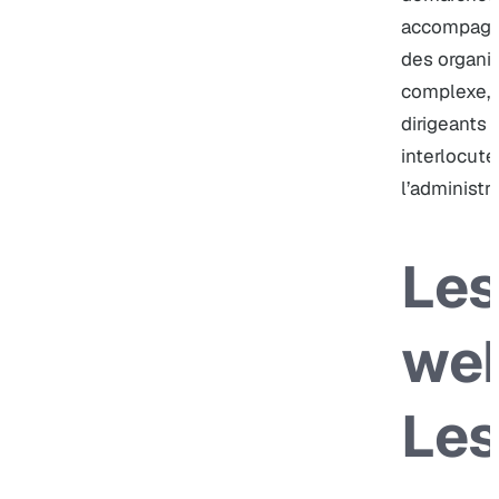
accompagne
des organi
complexe, l
dirigeants
interlocute
l’administra
Les
web
Le