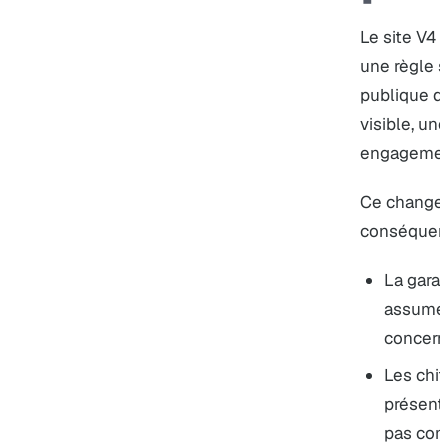
Le site V4 
une règle 
publique d
visible, un
engagement
Ce change
conséquenc
La garan
assumée
concern
Les chif
présent
pas com