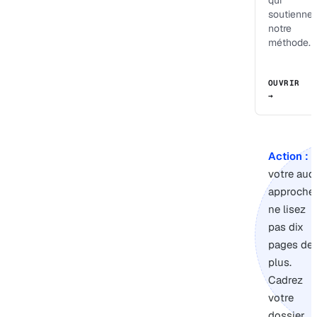
qui
soutiennen
notre
méthode.
OUVRIR
→
Action :
s
votre audi
approche,
ne lisez
pas dix
pages de
plus.
Cadrez
votre
dossier.