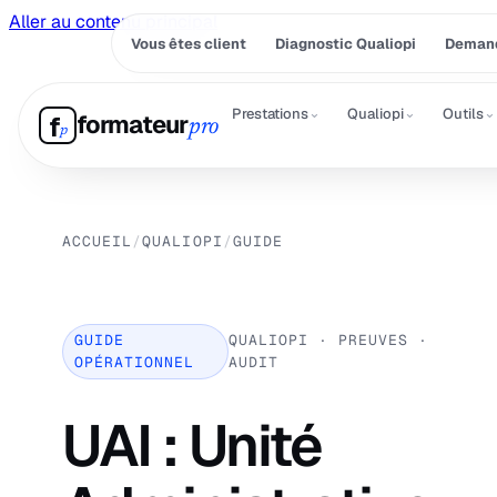
Aller au contenu principal
Vous êtes client
Diagnostic Qualiopi
Demand
⌄
⌄
⌄
Prestations
Qualiopi
Outils
formateur
f
pro
p
ACCUEIL
/
QUALIOPI
/
GUIDE
GUIDE
QUALIOPI · PREUVES ·
OPÉRATIONNEL
AUDIT
UAI : Unité