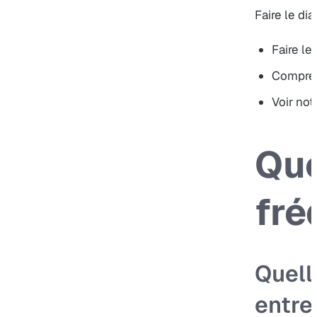
Faire le dia
Faire le
Compren
Voir no
Que
fré
Quell
entre