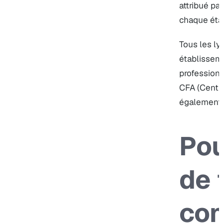
attribué pa
chaque éta
Tous les ly
établissem
profession
CFA (Centre
également 
Pou
de 
con