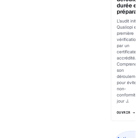
durée e
prépara
L'audit initi
Qualiopi es
première
vérificatio
par un
certificate
accrédité.
Comprend
son
dérouleme
pour éviter
non-
conformité
jour J.
OUVRIR →