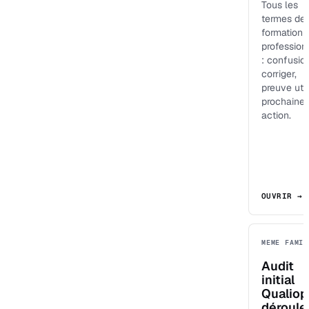
Tous les
termes de 
formation
profession
: confusio
corriger,
preuve util
prochaine
action.
OUVRIR →
MEME FAMIL
Audit
initial
Qualiopi
déroule