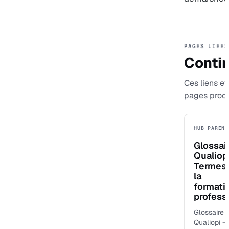
PAGES LIEES
Contin
Ces liens ev
pages proch
HUB PARENT
Glossai
Qualiop
Termes
la
formati
profess
Glossaire
Qualiopi —