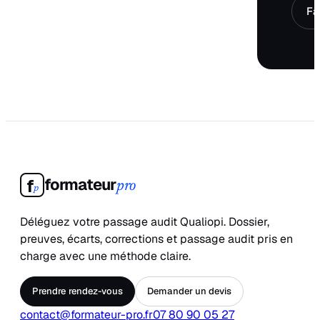
Fa
formateur
f
pro
p
Déléguez votre passage audit Qualiopi. Dossier,
preuves, écarts, corrections et passage audit pris en
charge avec une méthode claire.
Prendre rendez-vous
Demander un devis
contact@formateur-pro.fr
07 80 90 05 27