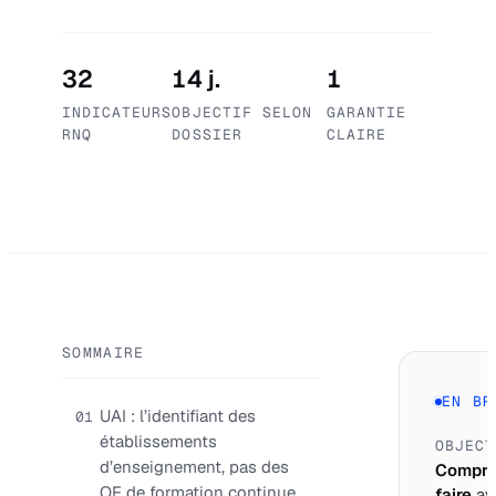
32
14 j.
1
INDICATEURS
OBJECTIF SELON
GARANTIE
RNQ
DOSSIER
CLAIRE
SOMMAIRE
EN BR
UAI : l’identifiant des
01
établissements
OBJECT
d’enseignement, pas des
Compre
OF de formation continue
faire
av