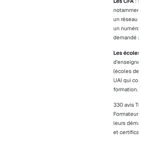
Les CFA
: 
notamment 
un réseau s
un numéro 
demandé pa
Les écoles
d’enseignem
(écoles de
UAI qui coe
formation.
330 avis Tr
Formateur 
leurs démar
et certifica