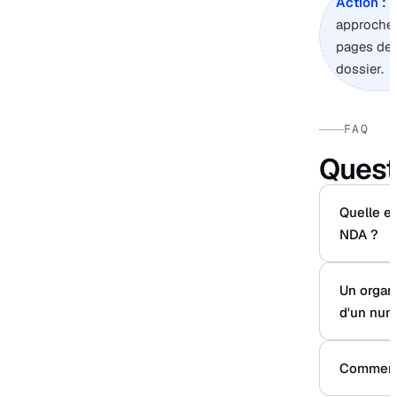
Action :
s
approche, 
pages de 
dossier.
FAQ
Quest
Quelle es
NDA ?
Un organi
d'un num
Comment 