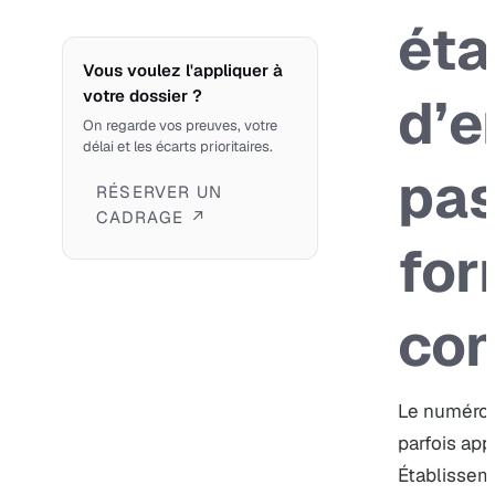
éta
Vous voulez l'appliquer à
votre dossier ?
d’e
On regarde vos preuves, votre
délai et les écarts prioritaires.
pas
RÉSERVER UN
CADRAGE ↗
for
con
Le numéro U
parfois ap
Établisseme