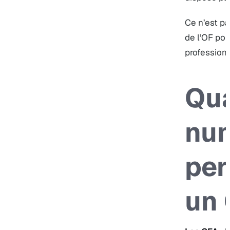
Ce n’est pa
de l’OF pou
professionn
Qua
num
per
un