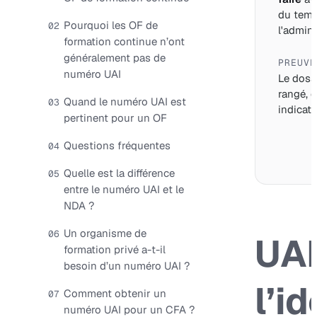
du tem
Pourquoi les OF de
02
l'adminis
formation continue n’ont
généralement pas de
PREUVE
numéro UAI
Le dossi
rangé, d
Quand le numéro UAI est
03
indicate
pertinent pour un OF
Questions fréquentes
04
Quelle est la différence
05
entre le numéro UAI et le
NDA ?
Un organisme de
06
UAI
formation privé a-t-il
besoin d’un numéro UAI ?
l’i
Comment obtenir un
07
numéro UAI pour un CFA ?