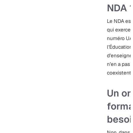
NDA 
Le NDA est 
qui exerce 
numéro UAI 
l’Éducatio
d’enseigne
n’en a pas 
coexistent 
Un or
forma
besoi
Non, dans l