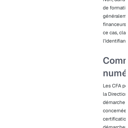
de formatio
généraleme
financeurs
ce cas, clar
l’identifian
Comme
numér
Les CFA peu
la Directio
démarche pa
concernée. 
certificati
démarches 