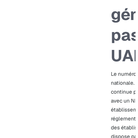
gén
pas
UA
Le numéro U
nationale.
continue pr
avec un NDA
établissem
réglementai
des établis
dispose pa