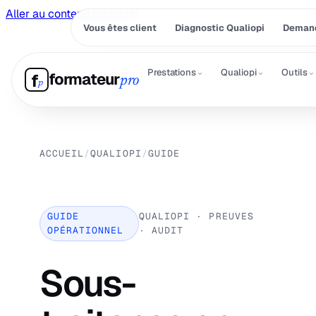
Aller au contenu principal
Vous êtes client
Diagnostic Qualiopi
Demand
⌄
⌄
⌄
Prestations
Qualiopi
Outils
formateur
f
pro
p
ACCUEIL
/
QUALIOPI
/
GUIDE
GUIDE
QUALIOPI · PREUVES
OPÉRATIONNEL
· AUDIT
Sous-