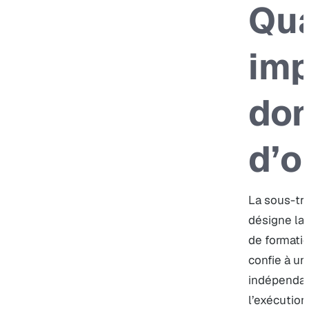
Qua
imp
do
d’o
La sous-tra
désigne la 
de formatio
confie à un
indépendan
l’exécution