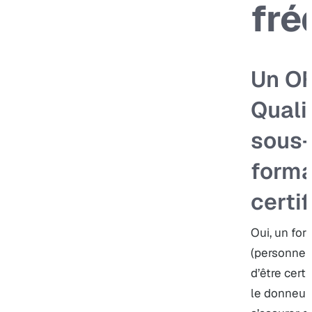
fré
Un OF
Quali
sous-
forma
certif
Oui, un fo
(personne 
d’être certi
le donneur d