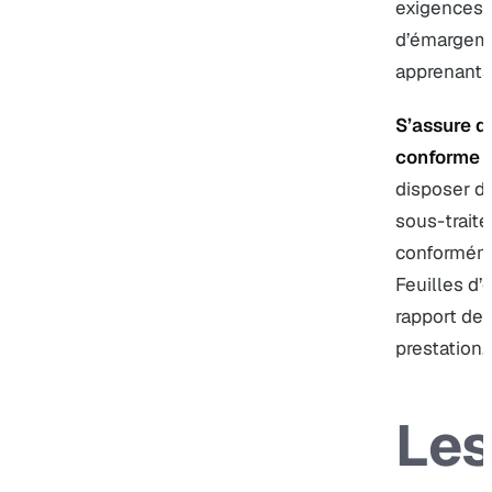
exigences 
d’émargeme
apprenants)
S’assure q
conforme
:
disposer d’
sous-traité
conforméme
Feuilles d
rapport de 
prestation.
Les