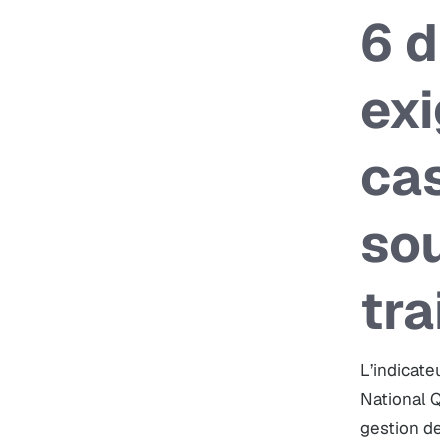
6 
exi
cas
sou
tra
L’indicateu
National Qu
gestion des