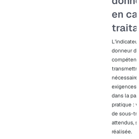
donne
en ca
trait
L’indicate
donneur d’o
compétence 
transmettre
nécessaires
exigences 
dans la par
pratique : v
de sous-tra
attendus, s
réalisée.