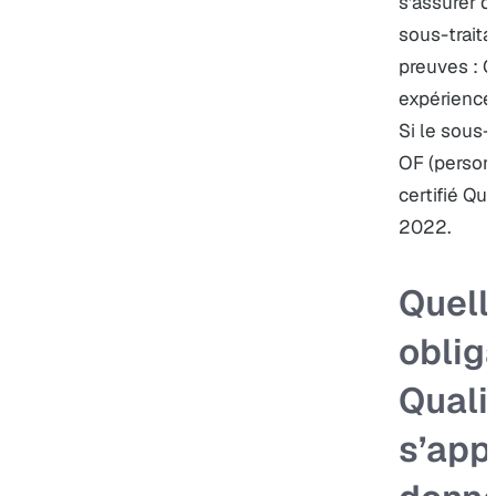
s’assurer 
sous-traita
preuves : C
expérience 
Si le sous-
OF (personn
certifié Qua
2022.
Quell
oblig
Quali
s’app