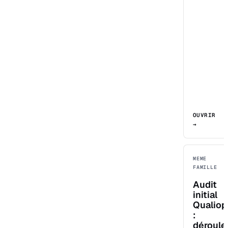
OUVRIR
→
MEME
FAMILLE
Audit
initial
Qualiop
:
déroule