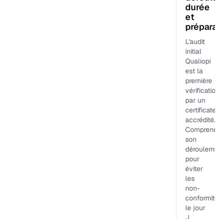
durée
et
prépara
L'audit
initial
Qualiopi
est la
première
vérificatio
par un
certificate
accrédité.
Comprend
son
dérouleme
pour
éviter
les
non-
conformité
le jour
J.