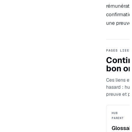
rémunérati
confirmatio
une preuve 
PAGES LIEES
Contin
bon or
Ces liens evi
hasard : hu
preuve et p
HUB
PARENT
Glossai