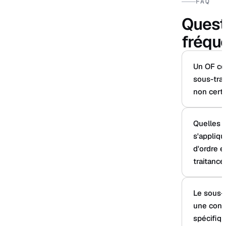
FAQ
Quest
fréqu
Un OF cer
sous-trai
non certi
Quelles o
s'appliq
d'ordre e
traitance
Le sous-t
une conv
spécifiq