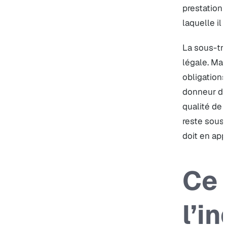
prestation 
laquelle il 
La sous-tra
légale. Mai
obligations
donneur d’or
qualité de 
reste sous s
doit en appo
Ce 
l’i