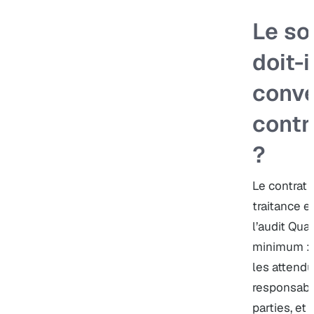
Le so
doit-i
conve
contr
?
Le contrat 
traitance e
l’audit Qual
minimum : l
les attend
responsabil
parties, et