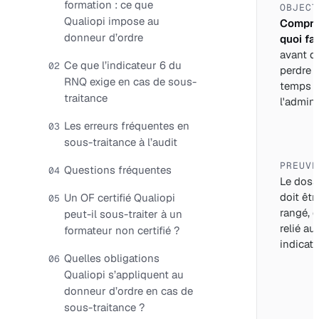
formation : ce que
OBJECT
Qualiopi impose au
Compre
donneur d’ordre
quoi fai
avant d
Ce que l’indicateur 6 du
02
perdre 
RNQ exige en cas de sous-
temps 
traitance
l'adminis
Les erreurs fréquentes en
03
sous-traitance à l’audit
PREUVE
Questions fréquentes
04
Le doss
doit êtr
Un OF certifié Qualiopi
05
rangé, d
peut-il sous-traiter à un
relié au
formateur non certifié ?
indicate
Quelles obligations
06
Qualiopi s’appliquent au
donneur d’ordre en cas de
sous-traitance ?