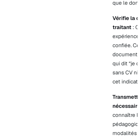
que le donn
Vérifie la
traitant
: C
expérience 
confiée. Cet
documentée
qui dit “je
sans CV ni 
cet indicate
Transmette
nécessair
connaître l
pédagogique
modalités d