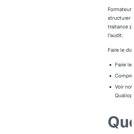
Formateur 
structurer 
traitance p
l’audit.
Faire le dia
Faire le
Compren
Voir no
Qualiopi
Que