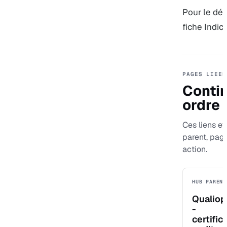
Pour le dét
fiche
Indic
PAGES LIEES
Contin
ordre
Ces liens ev
parent, pag
action.
HUB PARENT
Qualiop
-
certific