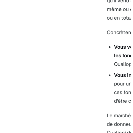
qu’il vend e
même ou qu’
ou en totali
Concrèteme
Vous ve
les fon
Qualiopi
Vous in
pour un 
ces fond
d’être ce
Le marché 
de donneur
Qualiopi de