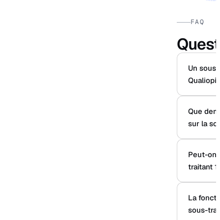
FAQ
Quest
Un sous-tr
Qualiopi 
Que dema
sur la so
Peut-on ê
traitant 
La foncti
sous-trai