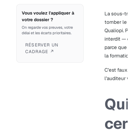
Vous voulez l'appliquer à
La sous-tra
votre dossier ?
tomber le p
On regarde vos preuves, votre
Qualiopi. P
délai et les écarts prioritaires.
interdit — 
RÉSERVER UN
parce que 
CADRAGE ↗
la formatio
C’est faux.
l’auditeur vi
Qui
cert