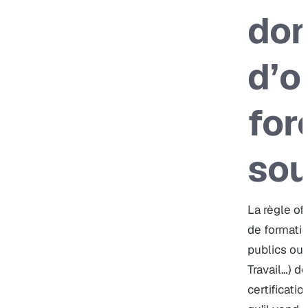
do
d’o
for
sou
La règle off
de formati
publics ou
Travail…) do
certificati