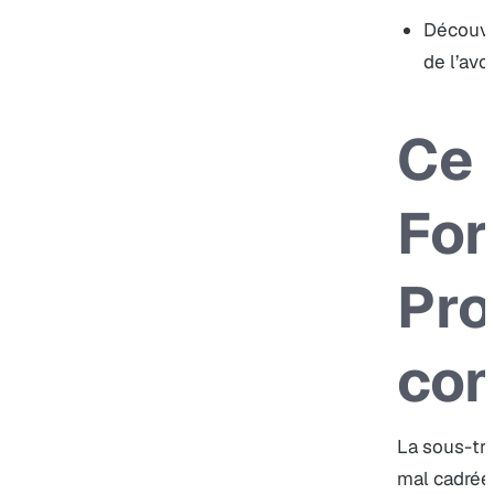
Découvri
de l’avo
Ce 
For
Pro
co
La sous-tra
mal cadrée