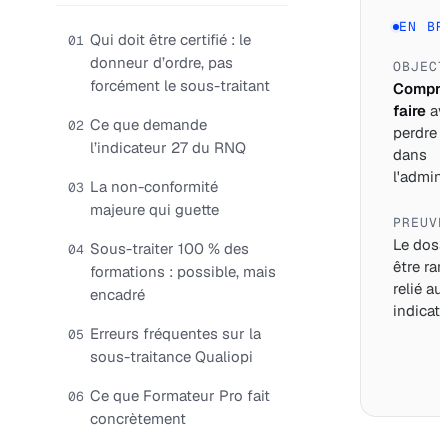
EN BR
Qui doit être certifié : le
01
donneur d’ordre, pas
OBJECT
forcément le sous-traitant
Compre
faire
av
Ce que demande
02
perdre 
l’indicateur 27 du RNQ
dans
l'adminis
La non-conformité
03
majeure qui guette
PREUVE
Le dossi
Sous-traiter 100 % des
04
être ran
formations : possible, mais
relié au
encadré
indicate
Erreurs fréquentes sur la
05
sous-traitance Qualiopi
Ce que Formateur Pro fait
06
concrètement