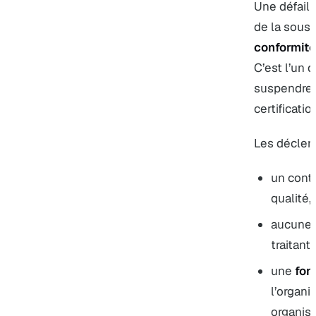
Une défaill
de la sous-
conformité
C’est l’un d
suspendre 
certificatio
Les déclenc
un contr
qualité,
aucune 
traitant 
une
fon
l’organi
organism