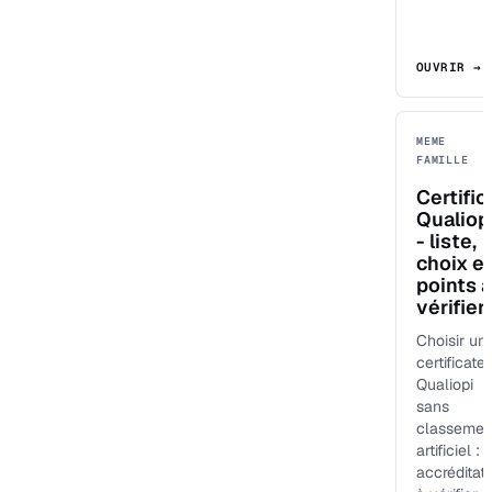
OUVRIR →
MEME
FAMILLE
Certific
Qualiop
- liste,
choix e
points à
vérifier
Choisir un
certificate
Qualiopi
sans
classemen
artificiel :
accréditat