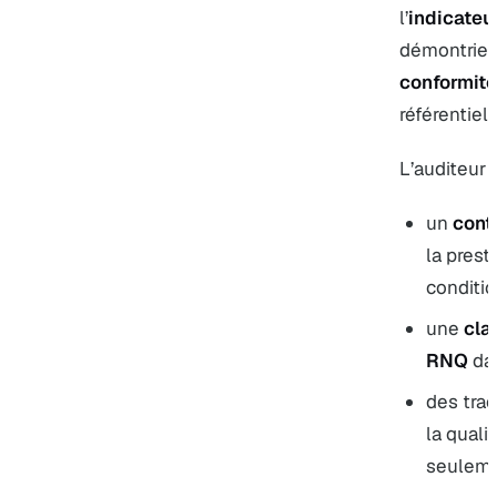
l’
indicateu
démontrie
conformité
référentiel 
L’auditeur 
un
cont
la prest
conditio
une
cla
RNQ
dan
des tra
la quali
seulemen