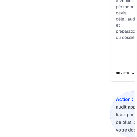
à vérifier,
périmètre,
devis,
délai, audit
et
préparatio
du dossier.
OUVRIR →
Action :
s
audit app
lisez pas
de plus. 
votre doss