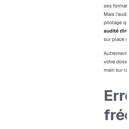
ses format
Mais l’audi
pilotage qu
audité dir
sur place su
Autrement d
votre dossi
main sur la 
Err
fré