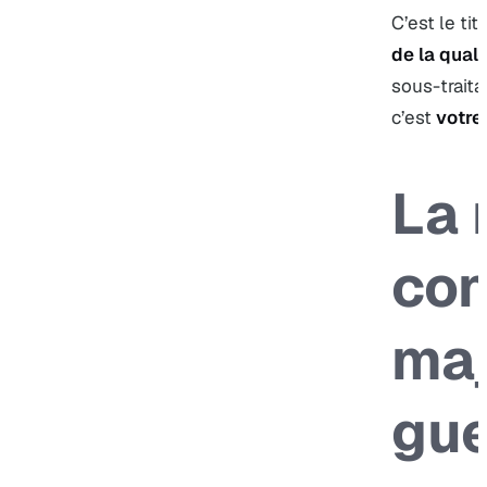
C’est le tit
de la quali
sous-traita
c’est
votre
La 
con
maj
gue