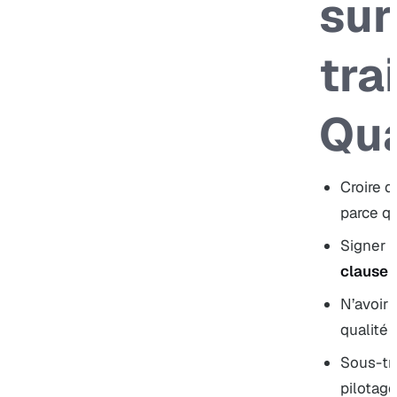
sur
tra
Qua
Croire q
parce qu
Signer u
clause 
N’avoir
qualité 
Sous-tra
pilotage