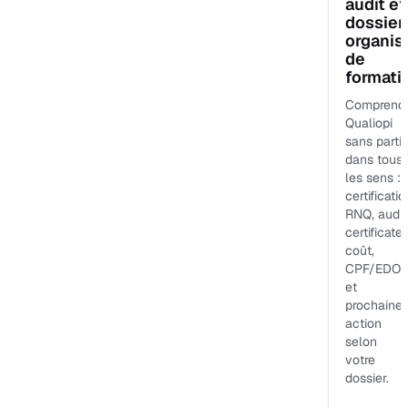
audit et
dossier
organi
de
formati
Comprend
Qualiopi
sans partir
dans tous
les sens :
certificatio
RNQ, audit
certificateu
coût,
CPF/EDOF
et
prochaine
action
selon
votre
dossier.