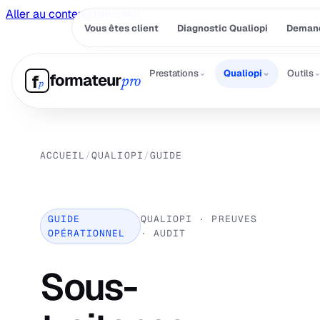
Aller au contenu principal
Vous êtes client
Diagnostic Qualiopi
Demand
⌄
⌄
Prestations
Qualiopi
Outils
formateur
f
pro
p
ACCUEIL
/
QUALIOPI
/
GUIDE
GUIDE
QUALIOPI · PREUVES
OPÉRATIONNEL
· AUDIT
Sous-