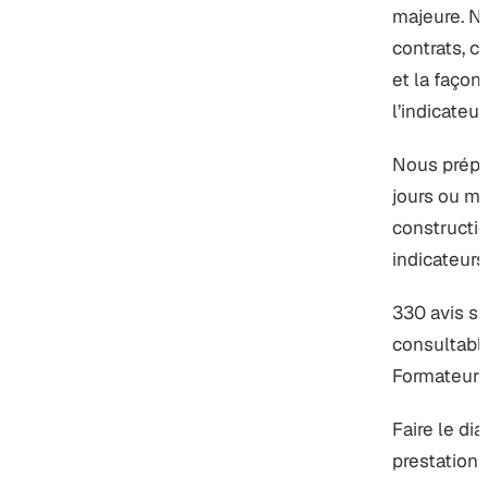
majeure. N
contrats, c
et la façon
l’indicateur
Nous prépar
jours ou mo
constructi
indicateurs
330 avis su
consultabl
Formateur 
Faire le dia
prestatio