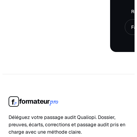
Ré
Fa
formateur
f
pro
p
Déléguez votre passage audit Qualiopi. Dossier,
preuves, écarts, corrections et passage audit pris en
charge avec une méthode claire.