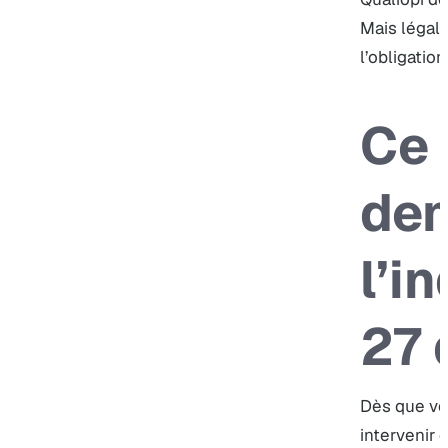
Mais légale
l’obligation
Ce 
de
l’i
27 
Dès que vou
intervenir 