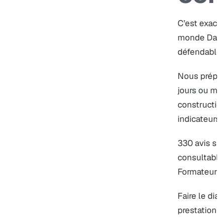
C’est exac
monde Data
défendable
Nous prépar
jours ou mo
constructi
indicateurs
330 avis su
consultabl
Formateur 
Faire le dia
prestatio