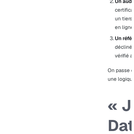
Un audit
certific
un tiers
en ligne
Un référ
déclinés
vérifié 
On passe d
une logiqu
« J
Dat