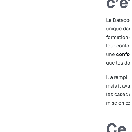
c’é
Le Datadoc
unique dan
formation 
leur conform
une
confor
que les do
Il a rempli 
mais il ava
les cases s
mise en œuv
Ce 