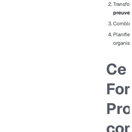
Transfo
preuves
Comblez 
Planifie
organism
Ce 
For
Pro
co