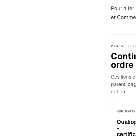
Pour aller p
et
Comment
PAGES LIEES
Contin
ordre
Ces liens ev
parent, pag
action.
HUB PARENT
Qualiop
-
certific