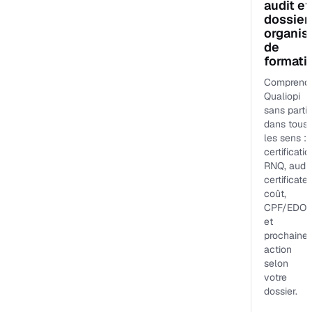
audit et
dossier
organi
de
formati
Comprend
Qualiopi
sans partir
dans tous
les sens :
certificatio
RNQ, audit
certificateu
coût,
CPF/EDOF
et
prochaine
action
selon
votre
dossier.