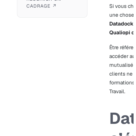
Si vous che
CADRAGE ↗
une chose à
Datadock e
Qualiopi d
Être référe
accéder au
mutualisés.
clients ne 
formations
Travail.
Dat