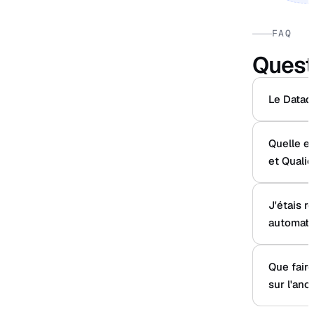
FAQ
Quest
Le Datado
Quelle es
et Qualio
J'étais r
automati
Que fair
sur l'an