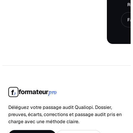
Ré
Fa
formateur
f
pro
p
Déléguez votre passage audit Qualiopi. Dossier,
preuves, écarts, corrections et passage audit pris en
charge avec une méthode claire.