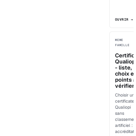
OUVRIR →
MEME
FAMILLE
Certific
Qualiop
- liste,
choix e
points à
vérifier
Choisir un
certificate
Qualiopi
sans
classemen
artificiel :
accréditat