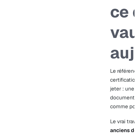
ce 
vau
auj
Le référe
certificatio
jeter : une 
documentair
comme poin
Le vrai trav
anciens d