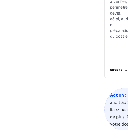
à vérifier,
périmètre,
devis,
délai, audit
et
préparatio
du dossier.
OUVRIR →
Action :
s
audit app
lisez pas
de plus. 
votre doss