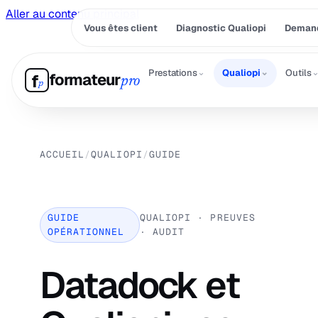
Aller au contenu principal
Vous êtes client
Diagnostic Qualiopi
Demand
⌄
⌄
Prestations
Qualiopi
Outils
formateur
f
pro
p
ACCUEIL
/
QUALIOPI
/
GUIDE
GUIDE
QUALIOPI · PREUVES
OPÉRATIONNEL
· AUDIT
Datadock et