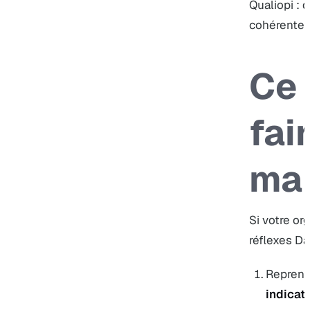
Qualiopi : d
cohérentes 
Ce 
fai
mai
Si votre or
réflexes Da
Reprene
indicat