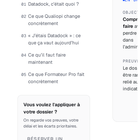
Datadock, c’était quoi ?
01
OBJECT
Ce que Qualiopi change
02
Compre
concrètement
faire
av
perdre 
« J’étais Datadock » : ce
03
dans
que ça vaut aujourd’hui
l'adminis
Ce qu’il faut faire
04
PREUVE
maintenant
Le dossi
Ce que Formateur Pro fait
05
être ran
concrètement
relié au
indicate
Vous voulez l'appliquer à
votre dossier ?
On regarde vos preuves, votre
délai et les écarts prioritaires.
RÉSERVER UN