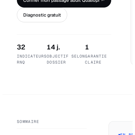
Confier mon passage audit Qualiopi ↗
Diagnostic gratuit
32
14 j.
1
INDICATEURS
OBJECTIF SELON
GARANTIE
RNQ
DOSSIER
CLAIRE
SOMMAIRE
EN BR