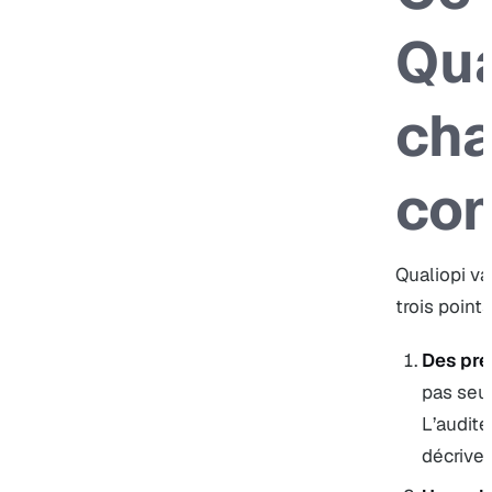
Qua
ch
co
Qualiopi va
trois points
Des pre
pas seu
L’audite
décrivez