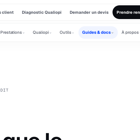
 client
Diagnostic Qualiopi
Demander un devis
Prendre re
⌄
⌄
⌄
⌄
Prestations
Qualiopi
Outils
Guides & docs
À propos
UDIT