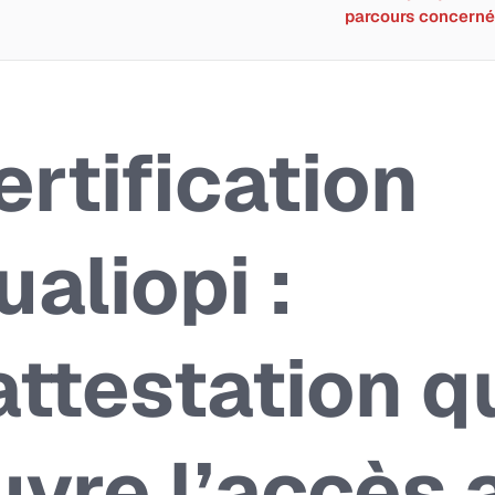
parcours concerné
ertification
ualiopi :
’attestation q
uvre l’accès 