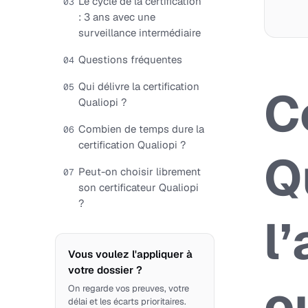
Le cycle de la certification
03
: 3 ans avec une
surveillance intermédiaire
Questions fréquentes
04
Qui délivre la certification
05
C
Qualiopi ?
Combien de temps dure la
06
certification Qualiopi ?
Q
Peut-on choisir librement
07
son certificateur Qualiopi
?
l
Vous voulez l'appliquer à
votre dossier ?
o
On regarde vos preuves, votre
délai et les écarts prioritaires.