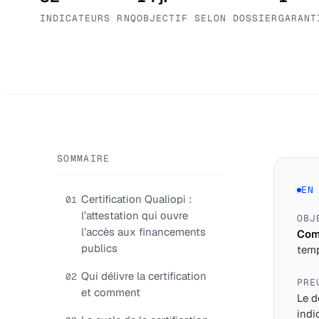
INDICATEURS RNQ
OBJECTIF SELON DOSSIER
GARANT
SOMMAIRE
EN
Certification Qualiopi :
01
l’attestation qui ouvre
OBJ
l’accès aux financements
Comp
publics
temp
Qui délivre la certification
02
PRE
et comment
Le d
indi