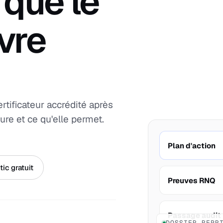
 que le
vre
ertificateur accrédité après
ure et ce qu'elle permet.
Plan d'action
ic gratuit
Preuves RNQ
Passage audit
DOSSIER REPR