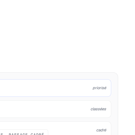
priorisé
classées
cadré
IS, PASSAGE CADRÉ