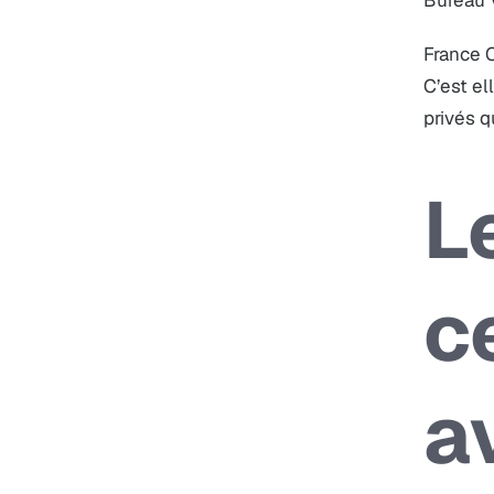
Bureau V
France C
C’est el
privés q
L
c
a