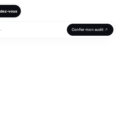
ndez-vous
⌄
Confier mon audit