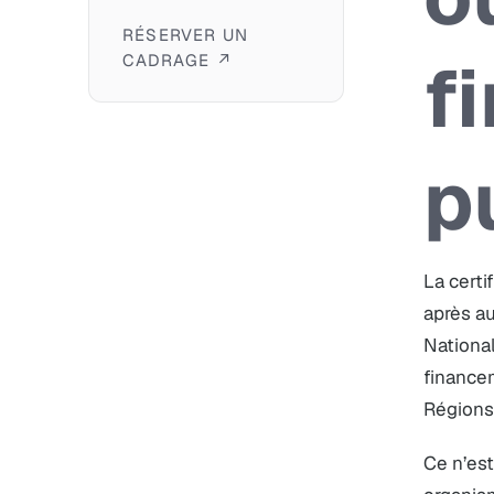
RÉSERVER UN
f
CADRAGE ↗
p
La certi
après au
National
financem
Régions)
Ce n’est