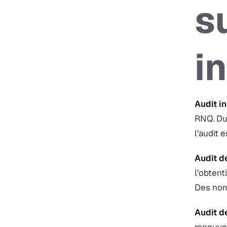
s
i
Audit in
RNQ. Dur
l’audit 
Audit d
l’obtent
Des non-
Audit d