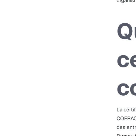
organism
Q
c
c
La certi
COFRAC (
des entr