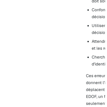
doit sou
Confond
décision
Utilise
décision
Attendr
et les r
Cherche
d’identif
Ces erreurs
donnent l’i
déplacent l
EDOF, un fi
seulement 