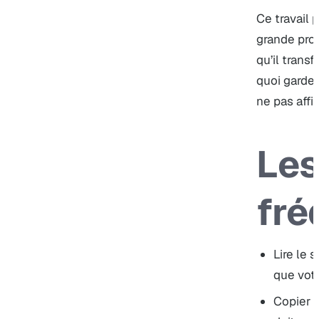
Ce travail 
grande prom
qu’il trans
quoi garder
ne pas affi
Les
fré
Lire le 
que votr
Copier u