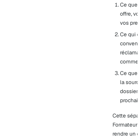
Ce que 
offre, v
vos pre
Ce qui d
conventio
réclamat
commerc
Ce que F
la sourc
dossier 
prochain
Cette sépar
Formateur P
rendre un d