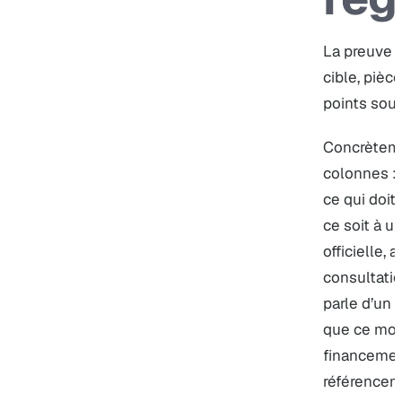
La preuve c
cible, pièc
points soum
Concrètemen
colonnes : 
ce qui doit
ce soit à u
officielle, 
consultatio
parle d’un 
que ce modè
financement
référenceme