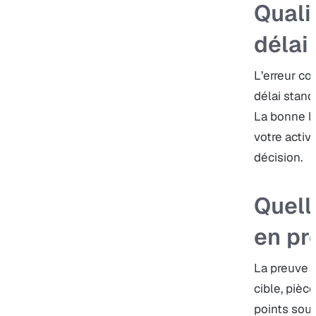
Quali
délai
L’erreur con
délai stand
La bonne le
votre activ
décision.
Quell
en pr
La preuve c
cible, pièc
points soum