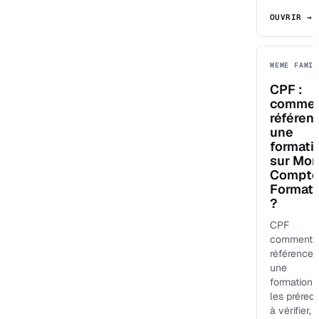
OUVRIR →
MEME FAMIL
CPF :
comme
référen
une
formati
sur Mo
Compt
Formati
?
CPF
comment
référencer
une
formation :
les prérequ
à vérifier, l