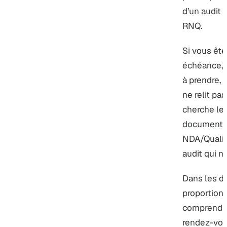
d’un audit 
RNQ.
Si vous êt
échéance, 
à prendre, 
ne relit pa
cherche le 
document g
NDA/Qualio
audit qui n’
Dans les de
proportion
comprendre.
rendez-vous