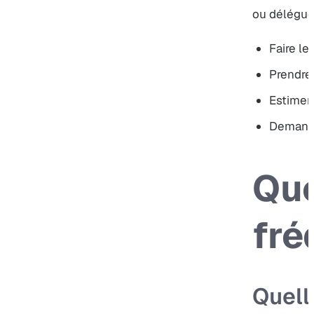
ou délégue
Faire le
Prendre
Estimer 
Demande
Que
fré
Quell