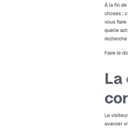
À la fin de
choses : ce
vous faire 
quelle acti
recherche d
Faire le dia
La 
cor
Le visiteur
avancer vit