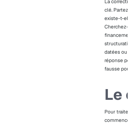
La correcti
clé. Partez 
existe-t-el
Cherchez-v
financement
structurati
datées ou
réponse pe
fausse pour
Le 
Pour traite
commencez 