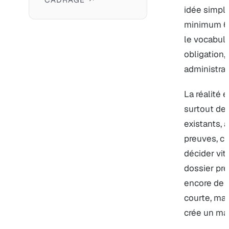
idée simple
minimum 6 
le vocabul
obligation,
administrat
La réalité 
surtout de 
existants, a
preuves, ch
décider vit
dossier prê
encore de b
courte, mais
crée un mau