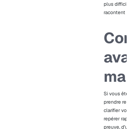
plus diffic
racontent p
Co
ava
mai
Si vous ête
prendre ren
clarifier vo
repérer rap
preuve, d’u