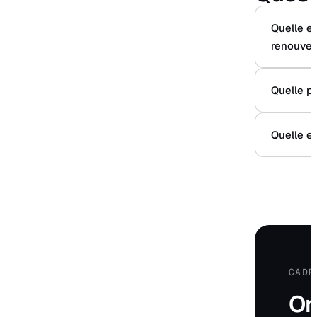
Quelle er
renouvel
Quelle p
Quelle es
CADR
On