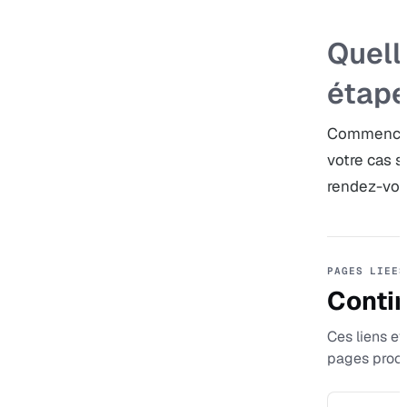
Quell
étape
Commencez 
votre cas 
rendez-vous
PAGES LIEES
Contin
Ces liens ev
pages proch