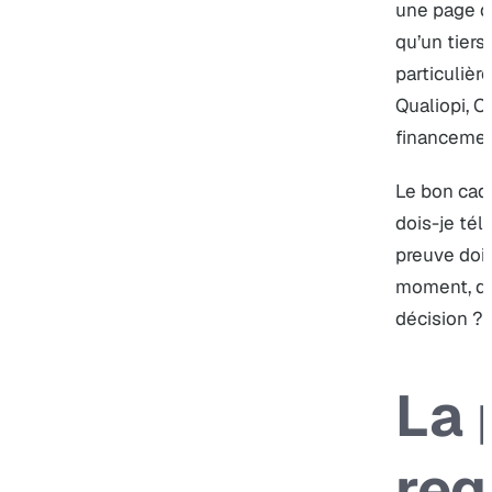
une page de
qu’un tiers
particulièr
Qualiopi, C
financemen
Le bon cad
dois-je tél
preuve dois
moment, de
décision ?”
La 
reg