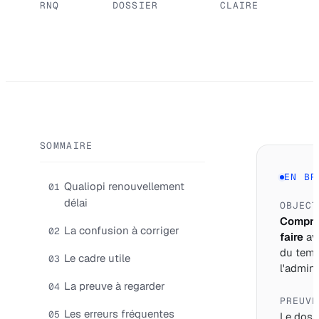
RNQ
DOSSIER
CLAIRE
SOMMAIRE
EN BR
Qualiopi renouvellement
01
délai
OBJECT
Compre
La confusion à corriger
02
faire
av
du tem
Le cadre utile
03
l'adminis
La preuve à regarder
04
PREUVE
Les erreurs fréquentes
05
Le dossi