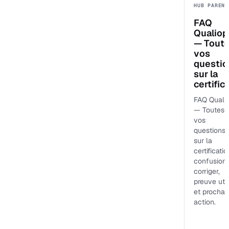
HUB PARENT
FAQ
Qualiop
— Tout
vos
questio
sur la
certific
FAQ Qualio
— Toutes
vos
questions
sur la
certificatio
confusion
corriger,
preuve uti
et prochai
action.