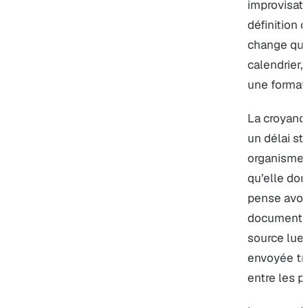
improvisat
définition d
change que
calendrier,
une formati
La croyance 
un délai st
organismes
qu’elle don
pense avoir
document c
source lue
envoyée tro
entre les p