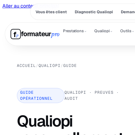
Aller au contenu principal
Vous êtes client
Diagnostic Qualiopi
Demand
⌄
⌄
⌄
Prestations
Qualiopi
Outils
formateur
f
pro
p
ACCUEIL
/
QUALIOPI
/
GUIDE
GUIDE
QUALIOPI · PREUVES ·
OPÉRATIONNEL
AUDIT
Qualiopi