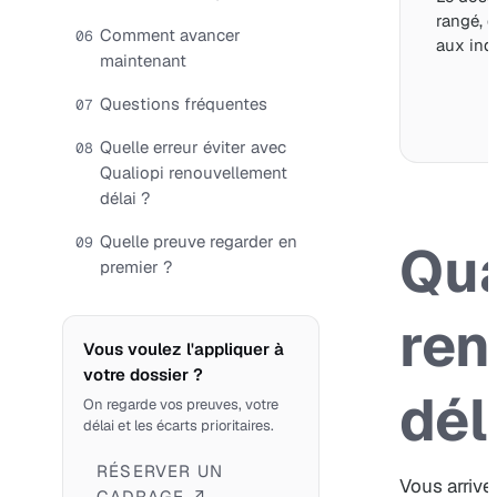
rangé, d
Comment avancer
06
aux indi
maintenant
Questions fréquentes
07
Quelle erreur éviter avec
08
Qualiopi renouvellement
délai ?
Quelle preuve regarder en
09
Qua
premier ?
ren
Vous voulez l'appliquer à
votre dossier ?
dél
On regarde vos preuves, votre
délai et les écarts prioritaires.
RÉSERVER UN
Vous arrive
CADRAGE ↗