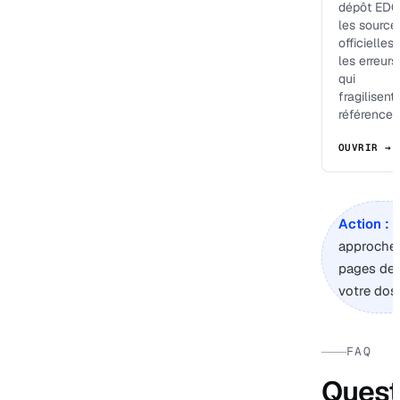
dépôt EDO
les source
officielles 
les erreurs
qui
fragilisent 
référencem
OUVRIR →
Action :
s
approche, 
pages de 
votre doss
FAQ
Quest