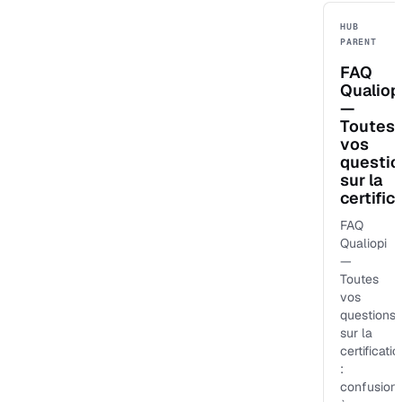
HUB
PARENT
FAQ
Qualiop
—
Toutes
vos
questio
sur la
certific
FAQ
Qualiopi
—
Toutes
vos
questions
sur la
certificatio
:
confusion