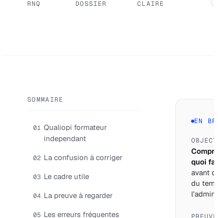
RNQ
DOSSIER
CLAIRE
SOMMAIRE
EN BR
Qualiopi formateur
01
independant
OBJECT
Compre
La confusion à corriger
02
quoi fai
avant d
Le cadre utile
03
du tem
l'adminis
La preuve à regarder
04
Les erreurs fréquentes
05
PREUVE