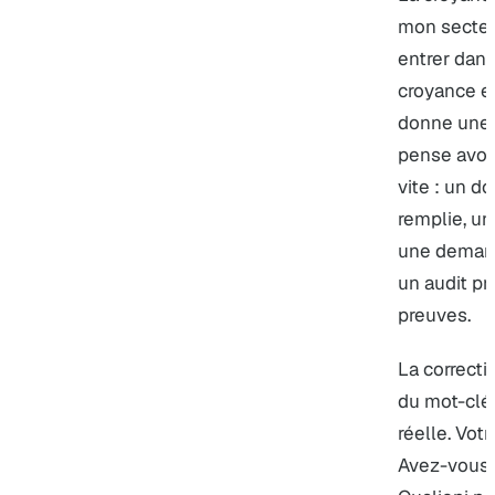
mon secteur
entrer dans
croyance e
donne une 
pense avoir
vite : un d
remplie, un
une demand
un audit pr
preuves.
La correcti
du mot-clé.
réelle. Votr
Avez-vous