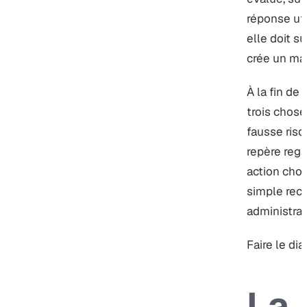
réponse uti
elle doit su
crée un mau
À la fin de
trois chose
fausse risq
repère rega
action choi
simple rech
administrat
Faire le dia
La