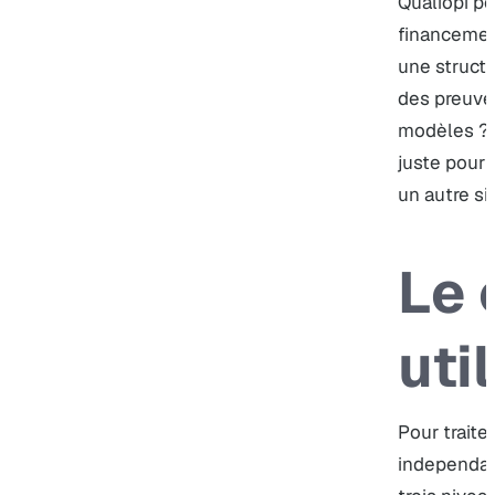
Qualiopi p
financement
une structu
des preuve
modèles ?
juste pour
un autre si
Le 
uti
Pour traite
independan