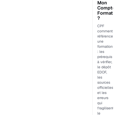
Mon
Compt
Formati
?
CPF
comment
référencer
une
formation
: les
prérequis
à vérifier,
le dépôt
EDOF,
les
sources
officielles
et les
erreurs
qui
fragilisent
le