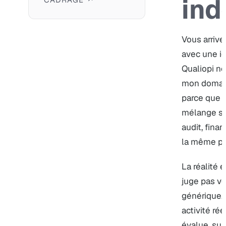
ind
Vous arrive
avec une i
Qualiopi ne
mon domain
parce que l
mélange so
audit, fina
la même ph
La réalité 
juge pas v
générique.
activité ré
évalue, sui