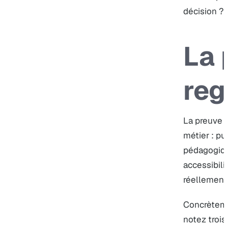
décision ?”
La 
reg
La preuve c
métier : pu
pédagogique
accessibili
réellement 
Concrèteme
notez trois