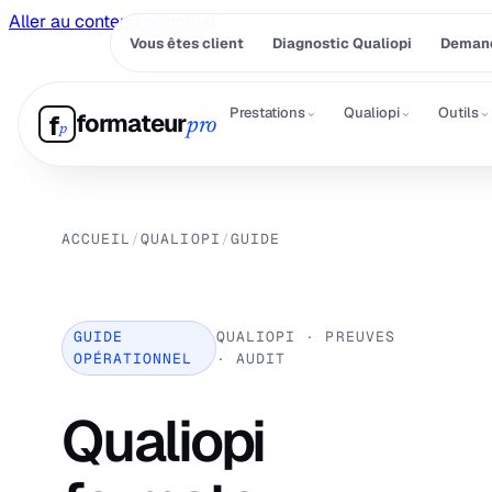
Aller au contenu principal
Vous êtes client
Diagnostic Qualiopi
Demand
⌄
⌄
⌄
Prestations
Qualiopi
Outils
formateur
f
pro
p
ACCUEIL
/
QUALIOPI
/
GUIDE
GUIDE
QUALIOPI · PREUVES
OPÉRATIONNEL
· AUDIT
Qualiopi