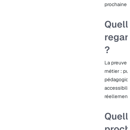
prochaine d
Quell
regar
?
La preuve c
métier : pu
pédagogique
accessibili
réellement 
Quell
proch