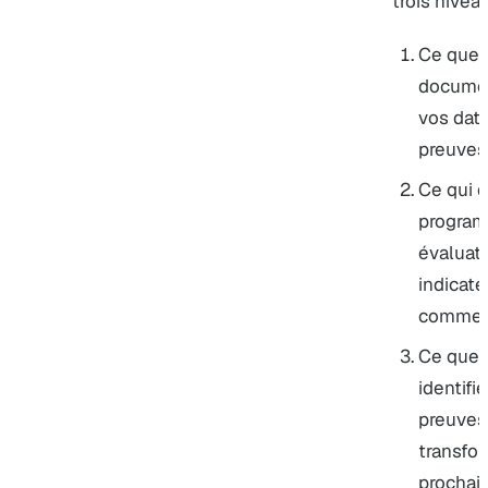
trois nivea
Ce que 
document
vos date
preuves
Ce qui d
programm
évaluati
indicat
commerc
Ce que 
identifie
preuves,
transfor
prochain