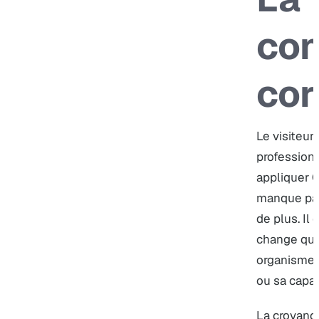
con
cor
Le visiteur
profession
appliquer Q
manque pas
de plus. Il 
change que
organisme, 
ou sa capac
La croyance