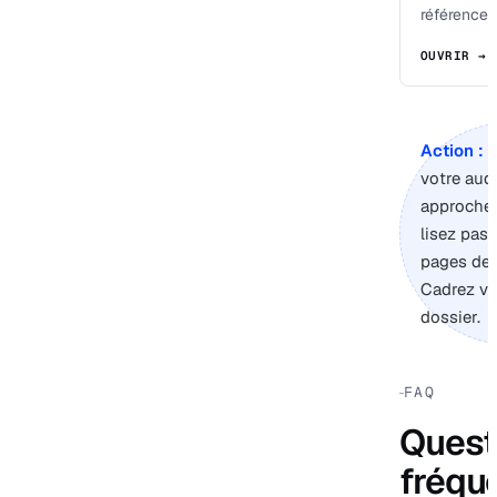
référencem
OUVRIR →
Action :
s
votre audi
approche,
lisez pas 
pages de 
Cadrez vo
dossier.
FAQ
Quest
fréqu