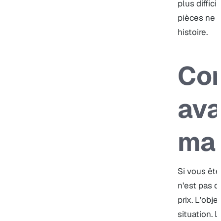
plus diffic
pièces ne 
histoire.
Co
ava
mai
Si vous ête
n’est pas d
prix. L’obje
situation. L