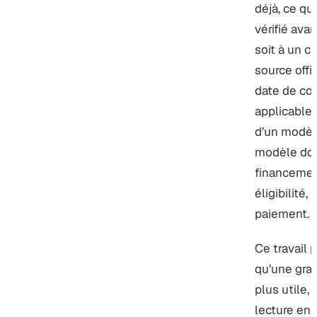
déjà, ce qu
vérifié ava
soit à un cl
source offic
date de con
applicable. 
d’un modèle
modèle doit
financemen
éligibilité,
paiement.
Ce travail 
qu’une gran
plus utile, 
lecture en 