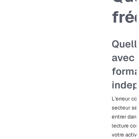
fré
Quell
avec 
forma
indep
L’erreur co
secteur ser
entrer dans
lecture con
votre activ