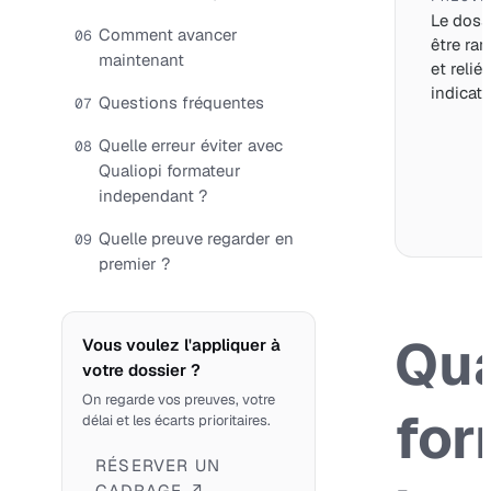
Le dossi
Comment avancer
06
être ran
maintenant
et relié
indicate
Questions fréquentes
07
Quelle erreur éviter avec
08
Qualiopi formateur
independant ?
Quelle preuve regarder en
09
premier ?
Qua
Vous voulez l'appliquer à
votre dossier ?
On regarde vos preuves, votre
for
délai et les écarts prioritaires.
RÉSERVER UN
CADRAGE ↗