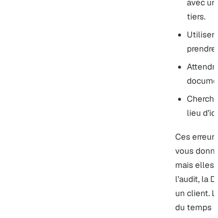
avec un
tiers.
Utiliser
prendre 
Attendre
document
Cherche
lieu d’id
Ces erreurs
vous donnen
mais elles
l’audit, la
un client. 
du temps pe