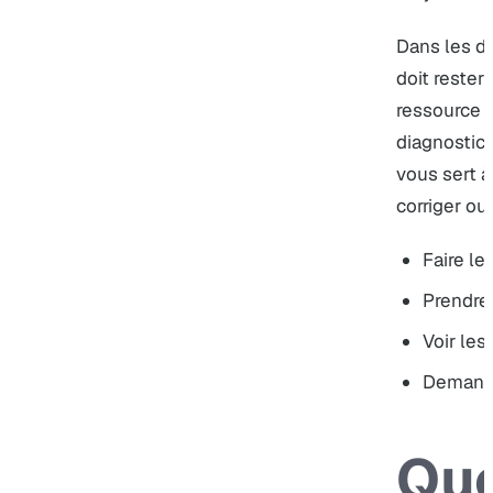
Dans les de
doit rester
ressource 
diagnostic 
vous sert à
corriger ou
Faire le
Prendre
Voir les
Demande
Que