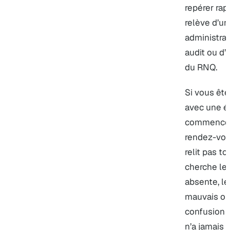
repérer rap
relève d’un
administrat
audit ou d’
du RNQ.
Si vous êt
avec une é
commencé o
rendez-vou
relit pas t
cherche le 
absente, l
mauvais ord
confusion C
n’a jamais 