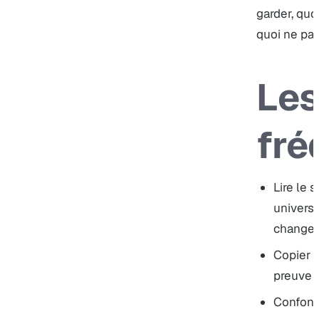
garder, quo
quoi ne pas
Les
fré
Lire le 
universe
change l
Copier 
preuve i
Confond