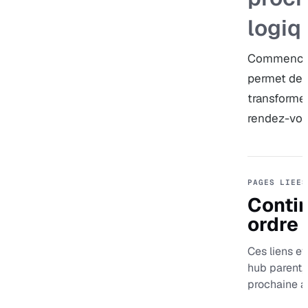
logiq
Commencez 
permet de s
transforme
rendez-vous
PAGES LIEES
Contin
ordre
Ces liens evi
hub parent,
prochaine a