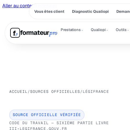
Aller au contenu principal
Vous êtes client
Diagnostic Qualiopi
Demand
⌄
⌄
⌄
Prestations
Qualiopi
Outils
formateur
f
pro
p
ACCUEIL
/
SOURCES OFFICIELLES
/
LÉGIFRANCE
SOURCE OFFICIELLE VÉRIFIÉE
CODE DU TRAVAIL — SIXIÈME PARTIE LIVRE
III
•
LEGIFRANCE.GOUV.FR