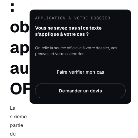
:
APPLICATION À VOTRE DOSSIER
obligations
Vous ne savez pas si ce texte
s'applique à votre cas ?
applicables
On relie la source officielle à votre dossier, vos
preuves et votre calendrier.
aux
Faire vérifier mon cas
OF
Demander un devis
La
sixième
partie
du