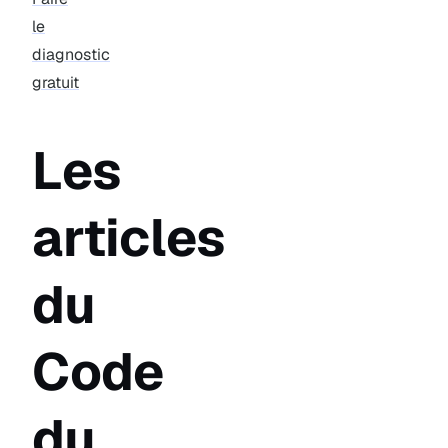
le
diagnostic
gratuit
Les
articles
du
Code
du