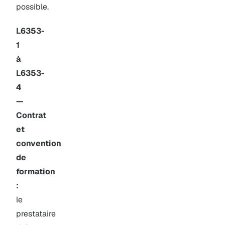
possible.
L6353-
1
à
L6353-
4
—
Contrat
et
convention
de
formation
:
le
prestataire