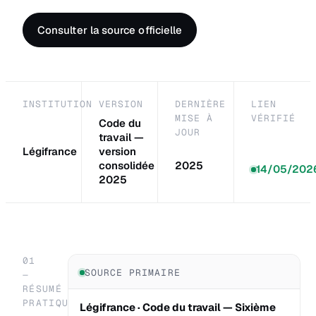
Consulter la source officielle
INSTITUTION
VERSION
DERNIÈRE
LIEN
MISE À
VÉRIFIÉ
Code du
JOUR
travail —
Légifrance
version
consolidée
2025
14/05/202
2025
01
SOURCE PRIMAIRE
—
RÉSUMÉ
PRATIQUE
Légifrance · Code du travail — Sixième