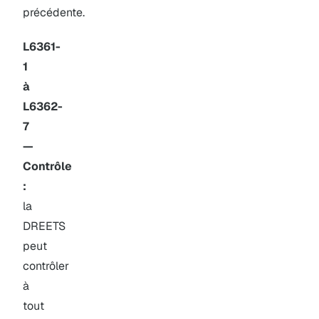
précédente.
L6361-
1
à
L6362-
7
—
Contrôle
:
la
DREETS
peut
contrôler
à
tout