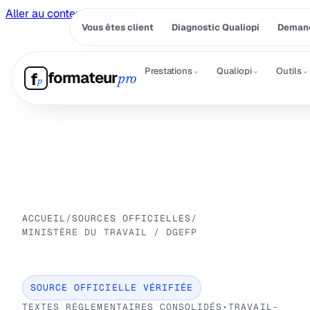
Aller au contenu principal
Vous êtes client
Diagnostic Qualiopi
Demand
⌄
⌄
⌄
Prestations
Qualiopi
Outils
formateur
f
pro
p
ACCUEIL
/
SOURCES OFFICIELLES
/
MINISTÈRE DU TRAVAIL / DGEFP
SOURCE OFFICIELLE VÉRIFIÉE
TEXTES RÉGLEMENTAIRES CONSOLIDÉS
•
TRAVAIL-