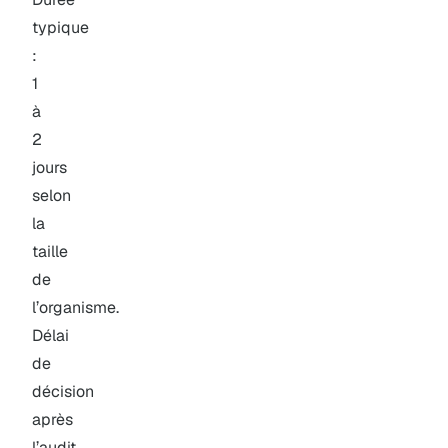
typique
:
1
à
2
jours
selon
la
taille
de
l’organisme.
Délai
de
décision
après
l’audit