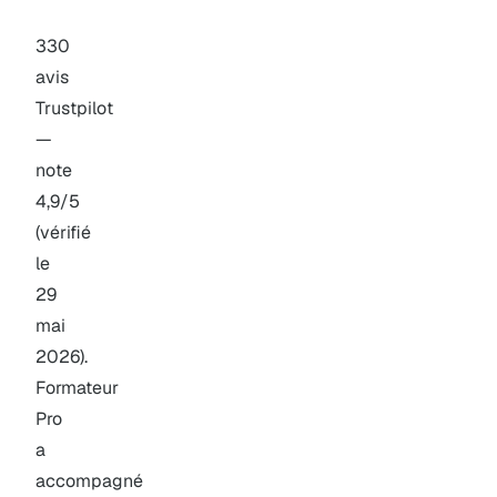
330
avis
Trustpilot
—
note
4,9/5
(vérifié
le
29
mai
2026).
Formateur
Pro
a
accompagné