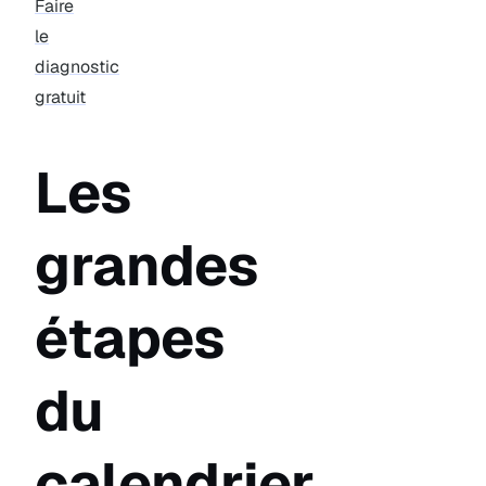
Faire
le
diagnostic
gratuit
Les
grandes
étapes
du
calendrier