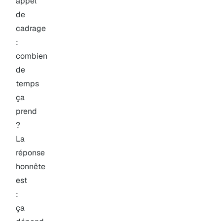
appel
de
cadrage
:
combien
de
temps
ça
prend
?
La
réponse
honnête
est
:
ça