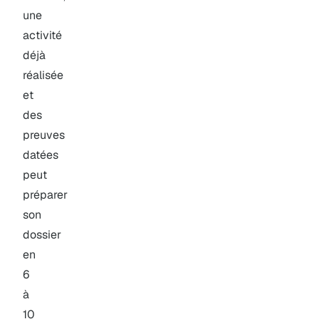
une
activité
déjà
réalisée
et
des
preuves
datées
peut
préparer
son
dossier
en
6
à
10