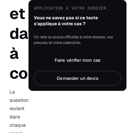
et
APPLICATION À VOTRE DOSSIER
Vous ne savez pas si ce texte
s'applique à votre cas ?
dates
On relie la source officielle à votre dossier, vos
preuves et votre calendrier.
à
Faire vérifier mon cas
connaître
Demander un devis
La
question
revient
dans
chaque