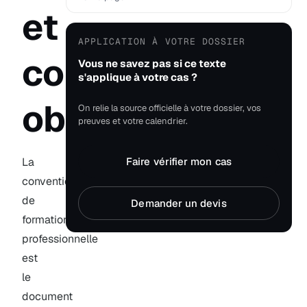
et
APPLICATION À VOTRE DOSSIER
contenu
Vous ne savez pas si ce texte
s'applique à votre cas ?
obligatoire
On relie la source officielle à votre dossier, vos
preuves et votre calendrier.
La
Faire vérifier mon cas
convention
de
Demander un devis
formation
professionnelle
est
le
document