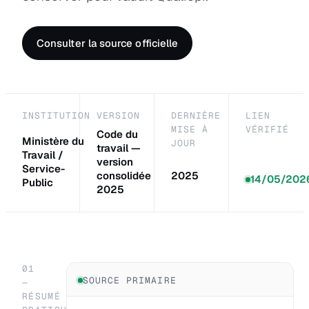
Consulter la source officielle
INSTITUTION
VERSION
DERNIÈRE
LIEN
MISE À
VÉRIFIÉ
Code du
Ministère du
JOUR
travail —
Travail /
version
Service-
consolidée
2025
14/05/202
Public
2025
01
SOURCE PRIMAIRE
—
RÉSUMÉ