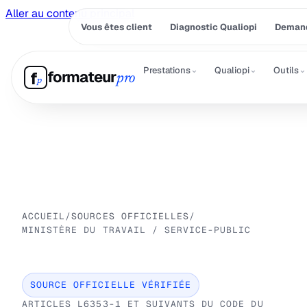
Aller au contenu principal
Vous êtes client
Diagnostic Qualiopi
Demand
⌄
⌄
⌄
Prestations
Qualiopi
Outils
formateur
f
pro
p
ACCUEIL
/
SOURCES OFFICIELLES
/
MINISTÈRE DU TRAVAIL / SERVICE-PUBLIC
SOURCE OFFICIELLE VÉRIFIÉE
ARTICLES L6353-1 ET SUIVANTS DU CODE DU