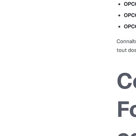
OPC
OPC
OPCO
Connaîtr
tout dos
C
F