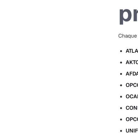
p
Chaque 
ATL
AKT
AFD
OPCO
OCA
CON
OPCO
UNI