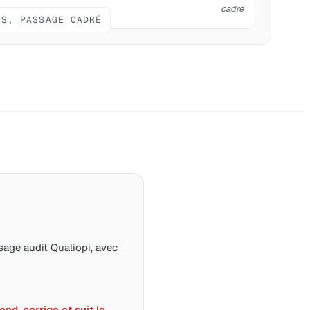
cadré
IS, PASSAGE CADRÉ
age audit Qualiopi, avec
nd, corrige et suit le