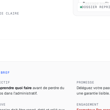
Passage audit
DOSSIER REPR
IE CLAIRE
 BREF
ECTIF
PROMESSE
rendre quoi faire
avant de perdre du
Déléguez votre pass
s dans l'administratif.
une garantie lisible.
UVE
ENGAGEMENT
ossier doit être rangé, daté et relié aux
Formateur Pro repre