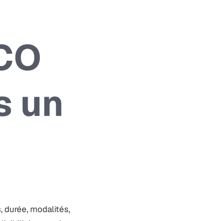
PCO
s un
 durée, modalités,