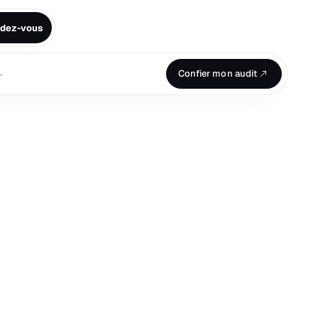
ndez-vous
⌄
Confier mon audit