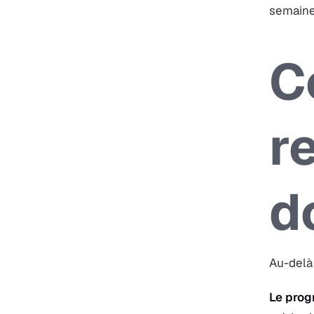
semaines
C
r
d
Au-delà 
Le prog