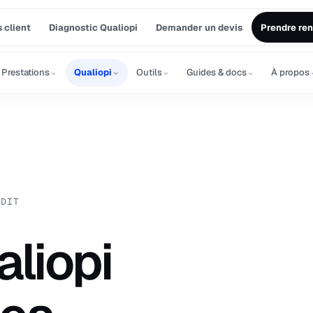
 client
Diagnostic Qualiopi
Demander un devis
Prendre re
⌄
⌄
⌄
⌄
Prestations
Qualiopi
Outils
Guides & docs
À propos
UDIT
liopi