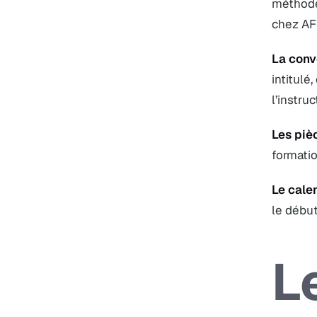
méthodes
chez AF
La conv
intitulé
l’instruc
Les pièc
formati
Le calen
le début
L