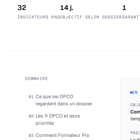
32
14 j.
1
INDICATEURS RNQ
OBJECTIF SELON DOSSIER
GARANT
SOMMAIRE
EN
Ce que les OPCO
01
regardent dans un dossier
OBJ
Comp
Les 11 OPCO et leurs
02
temp
priorités
PRE
Comment Formateur Pro
03
Le d