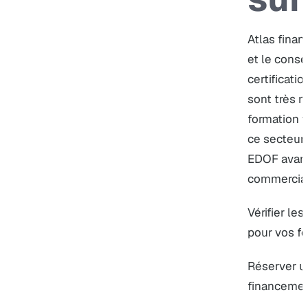
Atlas finan
et le conse
certificati
sont très m
formation v
ce secteur,
EDOF avant
commercial
Vérifier le
pour vos f
Réserver u
financeme