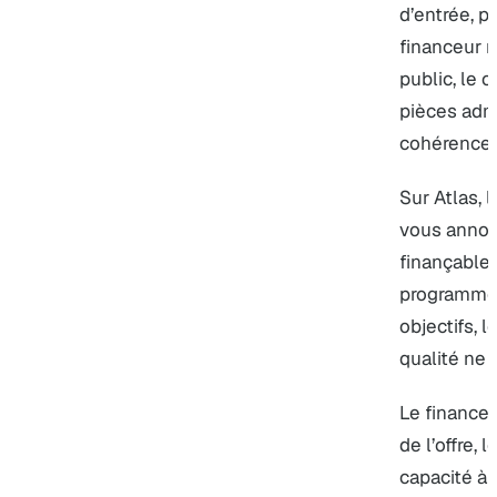
d’entrée, p
financeur re
public, le c
pièces admi
cohérence 
Sur Atlas, 
vous annon
finançable 
programme, 
objectifs, l
qualité ne 
Le financeu
de l’offre, 
capacité à 