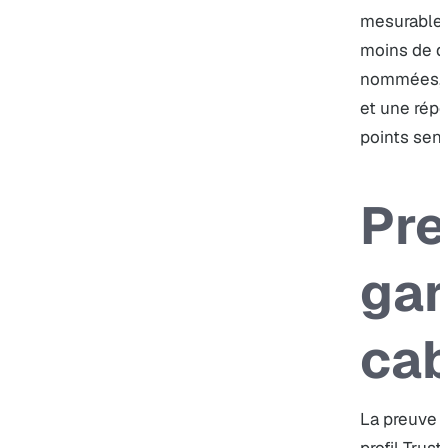
mesurable d
moins de d
nommées, u
et une rép
points sens
Pre
gar
cab
La preuve e