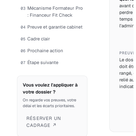
avant d
Mécanisme Formateur Pro
03
perdre 
: Financeur Fit Check
temps 
l'adminis
Preuve et garantie cabinet
04
Cadre clair
05
Prochaine action
06
PREUVE
Le doss
Étape suivante
07
doit êtr
rangé, d
relié au
Vous voulez l'appliquer à
indicate
votre dossier ?
On regarde vos preuves, votre
délai et les écarts prioritaires.
RÉSERVER UN
CADRAGE ↗