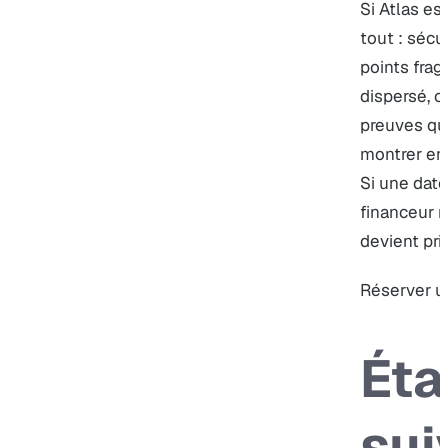
Si Atlas est
tout : sécu
points fragi
dispersé, 
preuves qu
montrer en
Si une date
financeur m
devient prio
Réserver u
Ét
sui