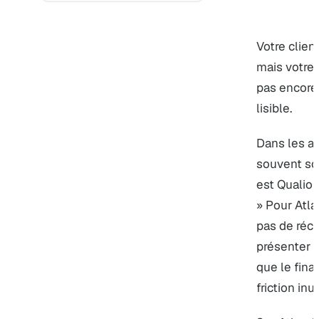
Votre clien
mais votre 
pas encore
lisible.
Dans les ap
souvent sou
est Qualiopi
» Pour Atlas
pas de réci
présenter u
que le fina
friction inut