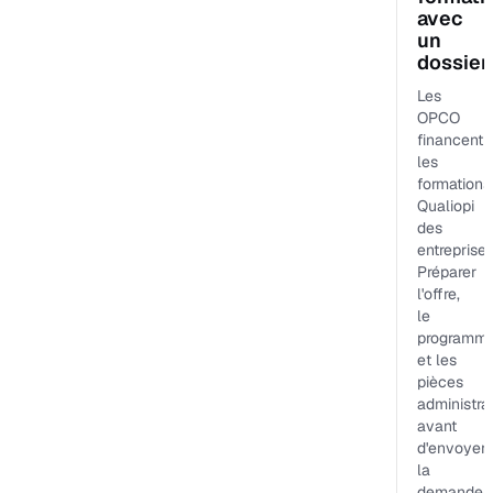
avec
un
dossier
Les
OPCO
financent
les
formations
Qualiopi
des
entreprises
Préparer
l'offre,
le
programm
et les
pièces
administra
avant
d'envoyer
la
demande.