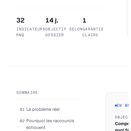
32
14 j.
1
INDICATEURS
OBJECTIF SELON
GARANTIE
RNQ
DOSSIER
CLAIRE
SOMMAIRE
EN BR
Le problème réel
01
OBJECT
Pourquoi les raccourcis
02
Compre
échouent
quoi fai