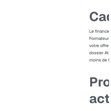
Cad
Le financeu
Formateur P
votre offre
dossier Atl
moins de fl
Pro
act