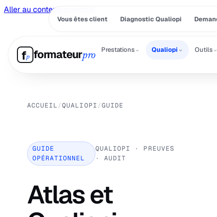
Aller au contenu principal
Vous êtes client
Diagnostic Qualiopi
Demand
⌄
⌄
Prestations
Qualiopi
Outils
formateur
f
pro
p
ACCUEIL
/
QUALIOPI
/
GUIDE
GUIDE
QUALIOPI · PREUVES
OPÉRATIONNEL
· AUDIT
Atlas et