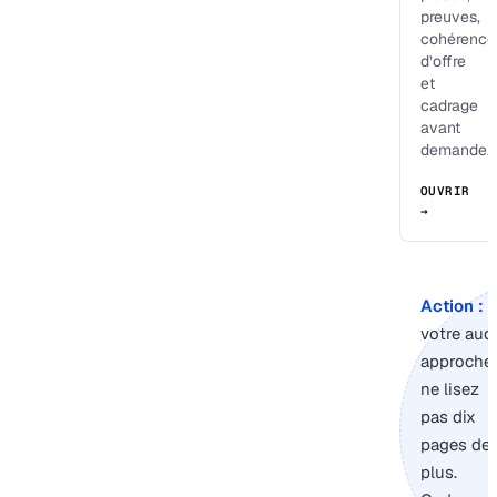
preuves,
cohérence
d’offre
et
cadrage
avant
demande.
OUVRIR
→
Action :
s
votre audi
approche,
ne lisez
pas dix
pages de
plus.