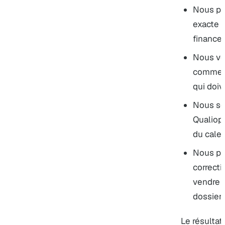
Nous par
exacte q
financer
Nous vér
commerc
qui doiv
Nous sé
Qualiopi,
du calen
Nous pr
correcti
vendre 
dossier 
Le résultat