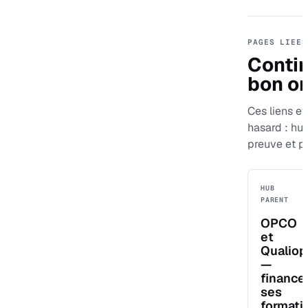
PAGES LIEES
Contin
bon or
Ces liens evi
hasard : hu
preuve et p
HUB
PARENT
OPCO
et
Qualiop
—
finance
ses
formati