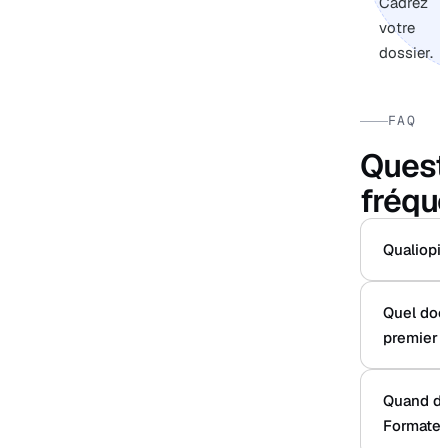
Cadrez
votre
dossier.
FAQ
Quest
fréqu
Qualiopi s
Quel doc
premier p
Quand d
Formateur