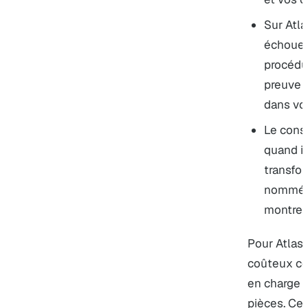
Sur Atla
échoue 
procédu
preuve q
dans vo
Le cons
quand i
transfor
nommées
montrer.
Pour Atlas, 
coûteux con
en charge a
pièces. Cel