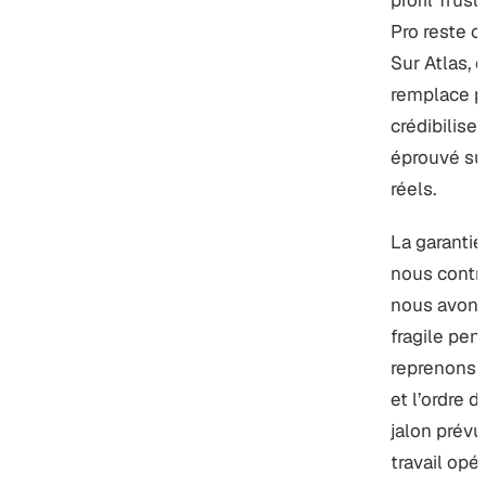
profil Trus
Pro
reste c
Sur Atlas, 
remplace p
crédibilise
éprouvé sur
réels.
La garantie
nous contrô
nous avons
fragile pen
reprenons l
et l’ordre 
jalon prévu
travail opé