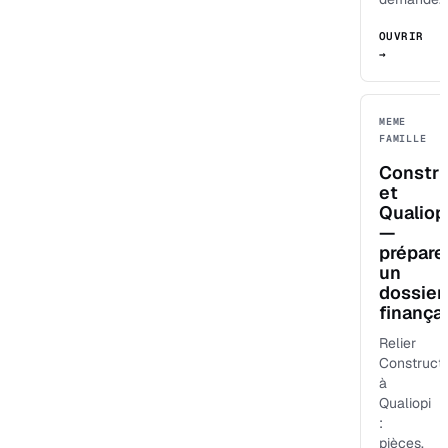
OUVRIR
→
MEME
FAMILLE
Constr
et
Qualiop
—
prépare
un
dossier
finança
Relier
Construct
à
Qualiopi
:
pièces,