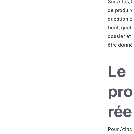
Sur Atlas, 
de produire
question es
tient, quel
dossier et 
être donnée
Le
pr
rée
Pour Atlas,