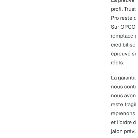
La preuve e
profil Trus
Pro
reste c
Sur OPCO 2i
remplace p
crédibilise
éprouvé sur
réels.
La garantie
nous contrô
nous avons
reste fragi
reprenons l
et l’ordre 
jalon prévu