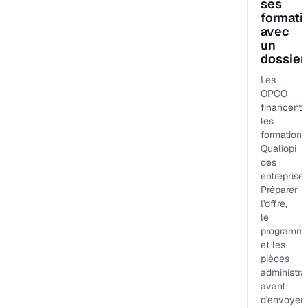
ses
formati
avec
un
dossier
Les
OPCO
financent
les
formations
Qualiopi
des
entreprises
Préparer
l'offre,
le
programm
et les
pièces
administra
avant
d'envoyer