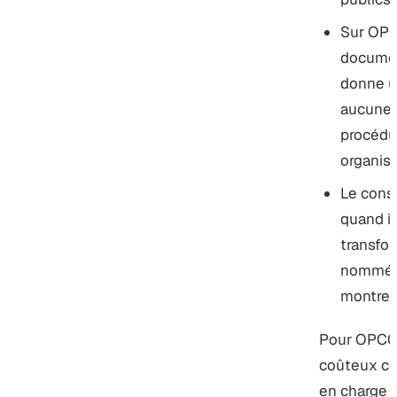
Sur OPC
documen
donne u
aucune 
procédur
organis
Le cons
quand i
transfo
nommées
montrer.
Pour OPCO 2
coûteux con
en charge a