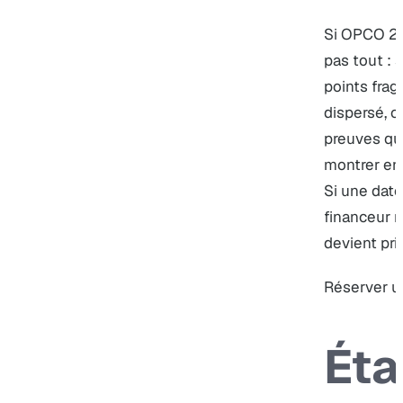
Si OPCO 2i e
pas tout : 
points fragi
dispersé, 
preuves qu
montrer en
Si une date
financeur m
devient prio
Réserver u
Ét