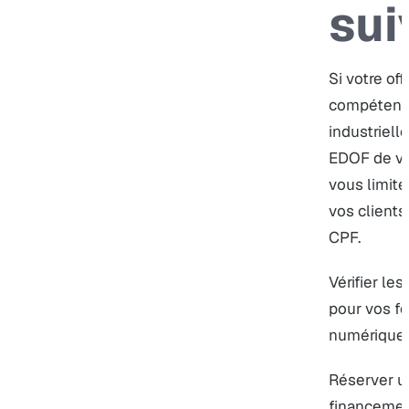
sui
Si votre of
compétenc
industrielles
EDOF de vo
vous limite
vos clients
CPF.
Vérifier le
pour vos fo
numérique
Réserver u
financeme