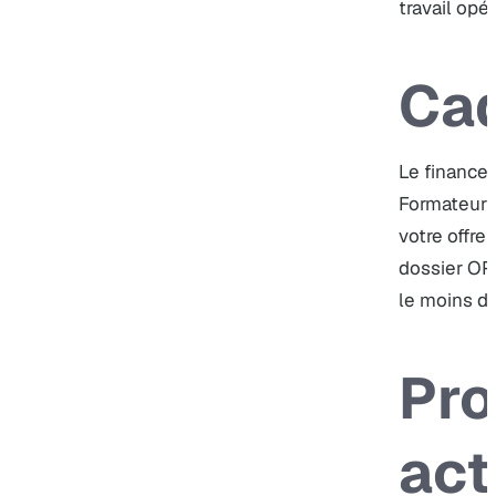
travail opé
Cad
Le financeu
Formateur P
votre offre
dossier OP
le moins de
Pro
act