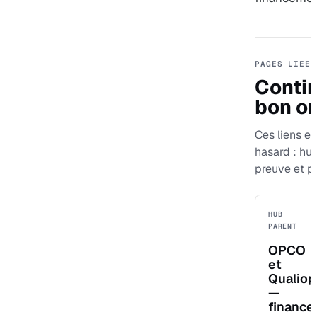
PAGES LIEES
Contin
bon or
Ces liens evi
hasard : hu
preuve et p
HUB
PARENT
OPCO
et
Qualiop
—
finance