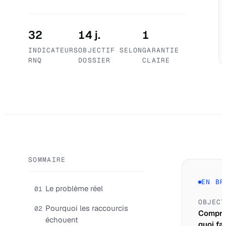
32
14 j.
1
INDICATEURS
OBJECTIF SELON
GARANTIE
RNQ
DOSSIER
CLAIRE
SOMMAIRE
EN BR
Le problème réel
01
OBJECT
Pourquoi les raccourcis
02
Compre
échouent
quoi fai