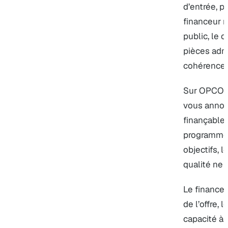
d’entrée, p
financeur re
public, le c
pièces admi
cohérence 
Sur OPCO 2i
vous annon
finançable 
programme, 
objectifs, l
qualité ne 
Le financeu
de l’offre, 
capacité à 