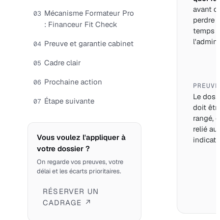
avant d
Mécanisme Formateur Pro
03
perdre 
: Financeur Fit Check
temps 
l'adminis
Preuve et garantie cabinet
04
Cadre clair
05
Prochaine action
06
PREUVE
Le doss
Étape suivante
07
doit êtr
rangé, d
relié au
Vous voulez l'appliquer à
indicate
votre dossier ?
On regarde vos preuves, votre
délai et les écarts prioritaires.
RÉSERVER UN
CADRAGE ↗