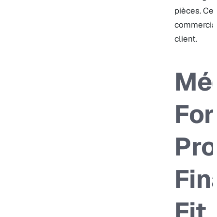
pièces. Cel
commerciale
client.
Mé
For
Pro
Fin
Fit