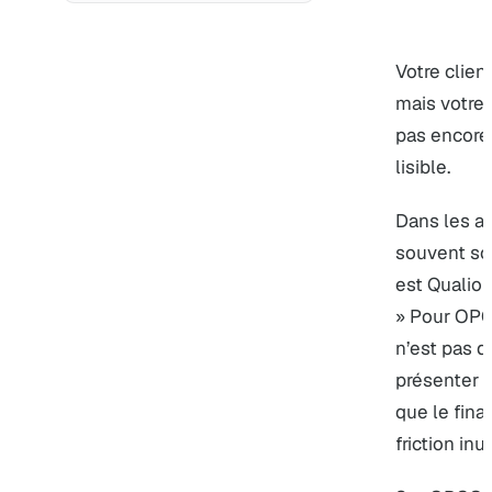
Votre clien
mais votre 
pas encore
lisible.
Dans les ap
souvent sou
est Qualiopi
» Pour OPCO
n’est pas d
présenter u
que le fina
friction inut