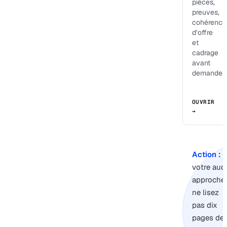
pièces,
preuves,
cohérence
d’offre
et
cadrage
avant
demande.
OUVRIR
→
Action :
s
votre audi
approche,
ne lisez
pas dix
pages de