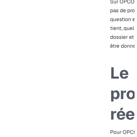
Sur OPCO 2i
pas de prod
question es
tient, quel
dossier et 
être donnée
Le
pr
rée
Pour OPCO 