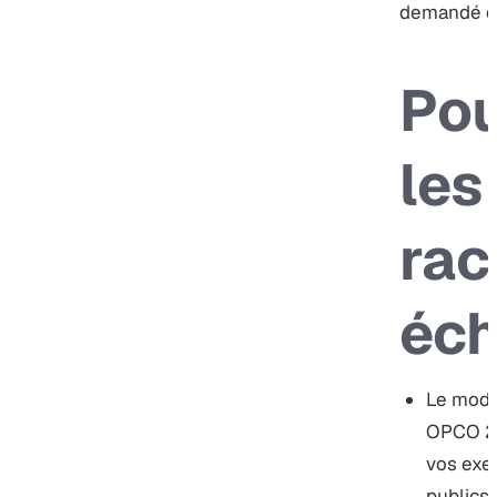
demandé da
Pou
les
rac
éc
Le modè
OPCO 2i
vos exe
publics 