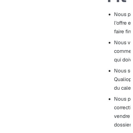
Nous pa
l’offre 
faire fin
Nous vér
commerc
qui doiv
Nous sé
Qualiopi,
du calen
Nous pr
correcti
vendre 
dossier 