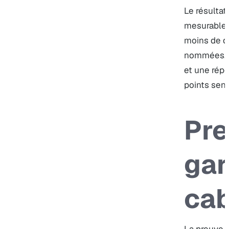
Le résultat
mesurable d
moins de d
nommées, u
et une rép
points sens
Pre
gar
cab