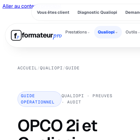
Aller au contenu principal
Vous êtes client
Diagnostic Qualiopi
Demand
⌄
⌄
Prestations
Qualiopi
Outils
formateur
f
pro
p
ACCUEIL
/
QUALIOPI
/
GUIDE
GUIDE
QUALIOPI · PREUVES
OPÉRATIONNEL
· AUDIT
OPCO 2i et