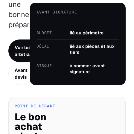
une
AVANT SIGNATURE
bonne
préparation.
lié au périmètre
BUDGET
lié aux pièces et aux
DÉLAI
Voir les
→
tiers
arbitrages
à nommer avant
RISQUE
Avant
signature
devis
POINT DE DÉPART
Le bon
achat