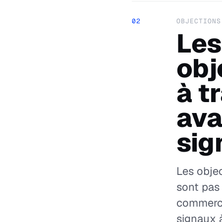
02
OBJECTIONS
Les
obj
à t
ava
sig
Les objec
sont pas
commerci
signaux à