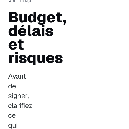
ARBITRAGE
Budget,
délais
et
risques
Avant
de
signer,
clarifiez
ce
qui