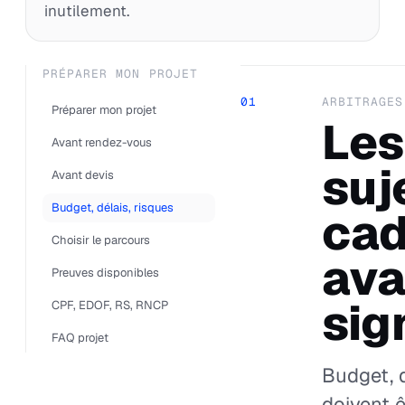
inutilement.
PRÉPARER MON PROJET
01
ARBITRAGES
Préparer mon projet
Les
Avant rendez-vous
suj
Avant devis
Budget, délais, risques
cad
Choisir le parcours
ava
Preuves disponibles
sig
CPF, EDOF, RS, RNCP
FAQ projet
Budget, d
doivent ê