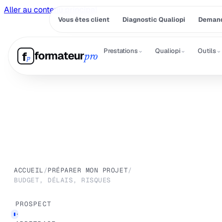
Aller au contenu principal
Vous êtes client
Diagnostic Qualiopi
Demand
⌄
⌄
⌄
Prestations
Qualiopi
Outils
formateur
f
pro
p
ACCUEIL
/
PRÉPARER MON PROJET
/
BUDGET, DÉLAIS, RISQUES
PROSPECT
·