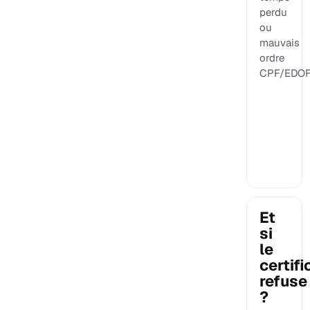
perdu
ou
mauvais
ordre
CPF/EDOF
Et
si
le
certifi
refuse
?