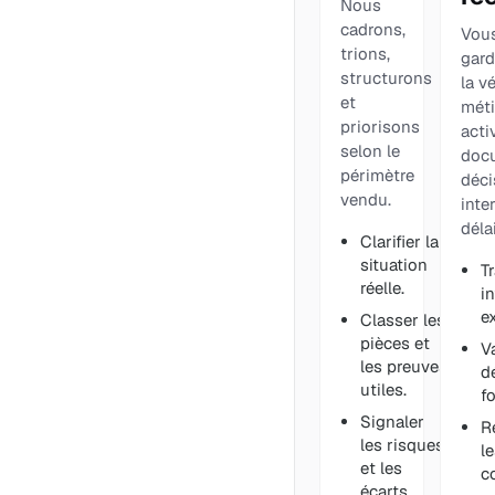
Nous
cadrons,
Vou
trions,
gard
structurons
la vé
et
méti
priorisons
activ
selon le
doc
périmètre
déci
vendu.
inte
déla
Clarifier la
situation
T
réelle.
i
e
Classer les
pièces et
V
les preuves
dé
utiles.
f
Signaler
R
les risques
le
et les
c
écarts