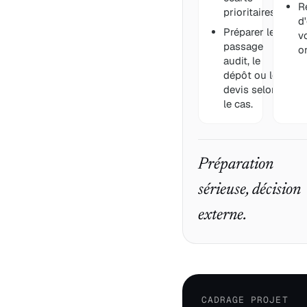
R
prioritaires.
d
Préparer le
v
passage
o
audit, le
dépôt ou le
devis selon
le cas.
Préparation
sérieuse, décision
externe.
CADRAGE PROJET