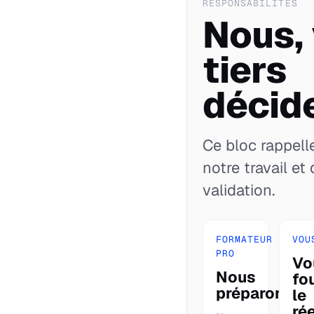
RESPONSABILITÉS
Nous,
tiers
décide
Ce bloc rappelle
notre travail et 
validation.
FORMATEUR
VOU
PRO
Vo
Nous
fo
préparons.
le
rée