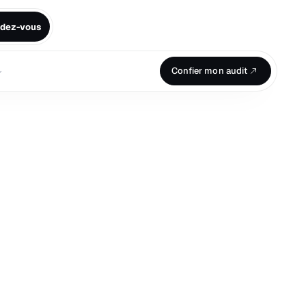
ndez-vous
⌄
Confier mon audit