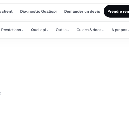
 client
Diagnostic Qualiopi
Demander un devis
Prendre re
⌄
⌄
⌄
⌄
Prestations
Qualiopi
Outils
Guides & docs
À propos
S