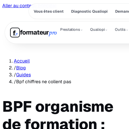
Aller au contenu principal
Vous êtes client
Diagnostic Qualiopi
Demand
⌄
⌄
⌄
Prestations
Qualiopi
Outils
formateur
f
pro
p
Accueil
/
Blog
/
Guides
/
Bpf chiffres ne collent pas
BPF organisme
de formation :