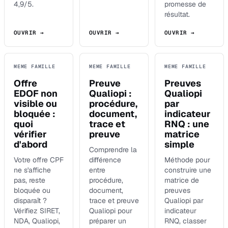
4,9/5.
promesse de
résultat.
OUVRIR →
OUVRIR →
OUVRIR →
MEME FAMILLE
MEME FAMILLE
MEME FAMILLE
Offre
Preuve
Preuves
EDOF non
Qualiopi :
Qualiopi
visible ou
procédure,
par
bloquée :
document,
indicateur
quoi
trace et
RNQ : une
vérifier
preuve
matrice
d'abord
simple
Comprendre la
Votre offre CPF
différence
Méthode pour
ne s'affiche
entre
construire une
pas, reste
procédure,
matrice de
bloquée ou
document,
preuves
disparaît ?
trace et preuve
Qualiopi par
Vérifiez SIRET,
Qualiopi pour
indicateur
NDA, Qualiopi,
préparer un
RNQ, classer