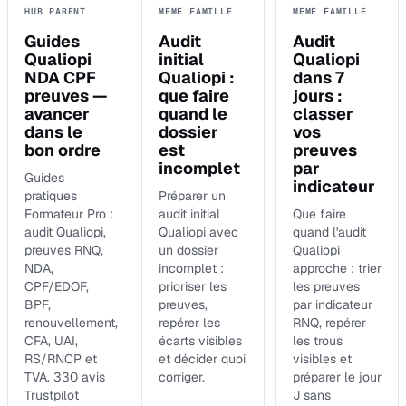
HUB PARENT
MEME FAMILLE
MEME FAMILLE
Guides
Audit
Audit
Qualiopi
initial
Qualiopi
NDA CPF
Qualiopi :
dans 7
preuves —
que faire
jours :
avancer
quand le
classer
dans le
dossier
vos
bon ordre
est
preuves
incomplet
par
Guides
indicateur
pratiques
Préparer un
Formateur Pro :
audit initial
Que faire
audit Qualiopi,
Qualiopi avec
quand l'audit
preuves RNQ,
un dossier
Qualiopi
NDA,
incomplet :
approche : trier
CPF/EDOF,
prioriser les
les preuves
BPF,
preuves,
par indicateur
renouvellement,
repérer les
RNQ, repérer
CFA, UAI,
écarts visibles
les trous
RS/RNCP et
et décider quoi
visibles et
TVA. 330 avis
corriger.
préparer le jour
Trustpilot
J sans