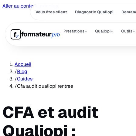
Aller au contenu principal
Vous êtes client
Diagnostic Qualiopi
Demand
⌄
⌄
⌄
Prestations
Qualiopi
Outils
formateur
f
pro
p
Accueil
/
Blog
/
Guides
/
Cfa audit qualiopi rentree
CFA et audit
Qualiopi :