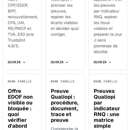
CPF/EDOF,
prioriser les
les preuves
BPF,
preuves,
par indicateur
renouvellement,
repérer les
RNQ, repérer
CFA, UAI,
écarts visibles
les trous
RS/RNCP et
et décider quoi
visibles et
TVA. 330 avis
corriger.
préparer le jour
Trustpilot
J sans
4,9/5.
promesse de
résultat.
OUVRIR →
OUVRIR →
OUVRIR →
MEME FAMILLE
MEME FAMILLE
MEME FAMILLE
Offre
Preuve
Preuves
EDOF non
Qualiopi :
Qualiopi
visible ou
procédure,
par
bloquée :
document,
indicateur
quoi
trace et
RNQ : une
vérifier
preuve
matrice
d'abord
simple
Comprendre la