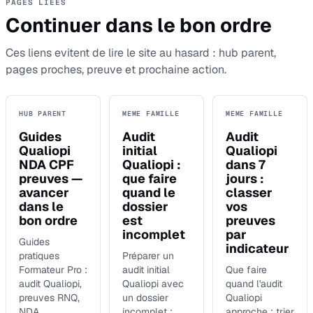
PAGES LIEES
Continuer dans le bon ordre
Ces liens evitent de lire le site au hasard : hub parent,
pages proches, preuve et prochaine action.
HUB PARENT
MEME FAMILLE
MEME FAMILLE
Guides
Audit
Audit
Qualiopi
initial
Qualiopi
NDA CPF
Qualiopi :
dans 7
preuves —
que faire
jours :
avancer
quand le
classer
dans le
dossier
vos
bon ordre
est
preuves
incomplet
par
Guides
indicateur
pratiques
Préparer un
Formateur Pro :
audit initial
Que faire
audit Qualiopi,
Qualiopi avec
quand l'audit
preuves RNQ,
un dossier
Qualiopi
NDA,
incomplet :
approche : trier