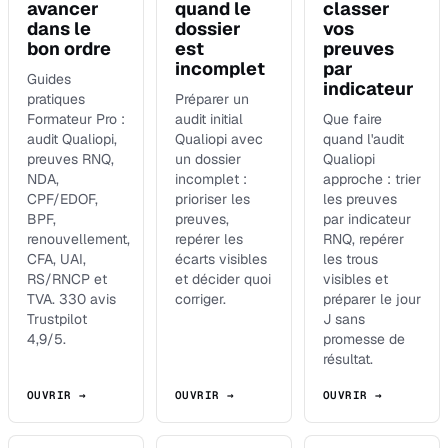
avancer
quand le
classer
dans le
dossier
vos
bon ordre
est
preuves
incomplet
par
Guides
indicateur
pratiques
Préparer un
Formateur Pro :
audit initial
Que faire
audit Qualiopi,
Qualiopi avec
quand l'audit
preuves RNQ,
un dossier
Qualiopi
NDA,
incomplet :
approche : trier
CPF/EDOF,
prioriser les
les preuves
BPF,
preuves,
par indicateur
renouvellement,
repérer les
RNQ, repérer
CFA, UAI,
écarts visibles
les trous
RS/RNCP et
et décider quoi
visibles et
TVA. 330 avis
corriger.
préparer le jour
Trustpilot
J sans
4,9/5.
promesse de
résultat.
OUVRIR →
OUVRIR →
OUVRIR →