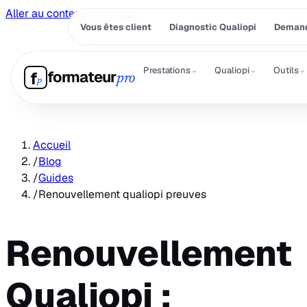
Aller au contenu principal
Vous êtes client
Diagnostic Qualiopi
Demand
⌄
⌄
⌄
Prestations
Qualiopi
Outils
formateur
f
pro
p
Accueil
/
Blog
/
Guides
/
Renouvellement qualiopi preuves
Renouvellement
Qualiopi :