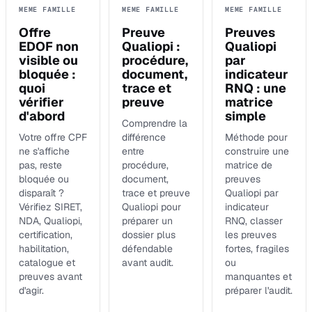
MEME FAMILLE
MEME FAMILLE
MEME FAMILLE
Offre
Preuve
Preuves
EDOF non
Qualiopi :
Qualiopi
visible ou
procédure,
par
bloquée :
document,
indicateur
quoi
trace et
RNQ : une
vérifier
preuve
matrice
d'abord
simple
Comprendre la
Votre offre CPF
différence
Méthode pour
ne s'affiche
entre
construire une
pas, reste
procédure,
matrice de
bloquée ou
document,
preuves
disparaît ?
trace et preuve
Qualiopi par
Vérifiez SIRET,
Qualiopi pour
indicateur
NDA, Qualiopi,
préparer un
RNQ, classer
certification,
dossier plus
les preuves
habilitation,
défendable
fortes, fragiles
catalogue et
avant audit.
ou
preuves avant
manquantes et
d'agir.
préparer l'audit.