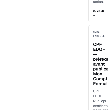
action.
OUVRIR
→
MEME
FAMILLE
CPF
EDOF
—
prérequ
avant
publica
Mon
Compt
Formati
CPF,
EDOF,
Qualiopi,
certificatio