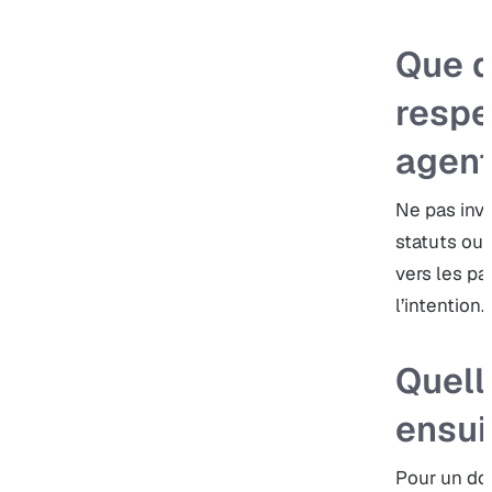
Que d
respe
agent
Ne pas inv
statuts ou 
vers les pa
l’intention.
Quell
ensui
Pour un doss