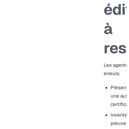
édi
à
res
Les agents 
erreurs.
Présent
une auto
certifica
Inventer
preuve 