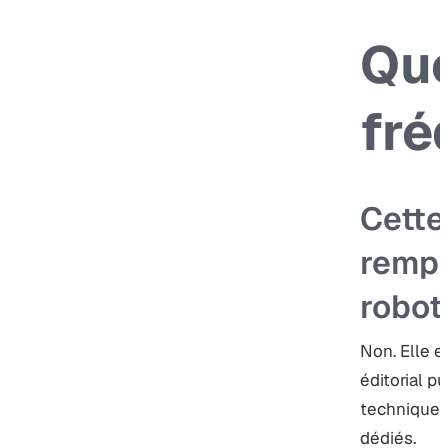
Que
fré
Cette
rempl
robot
Non. Elle e
éditorial pu
techniques 
dédiés.