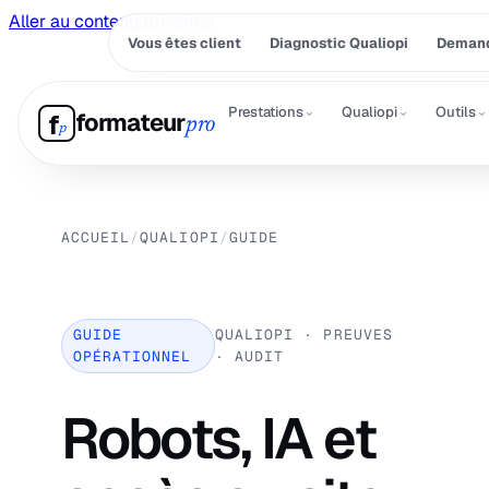
Aller au contenu principal
Vous êtes client
Diagnostic Qualiopi
Demand
⌄
⌄
⌄
Prestations
Qualiopi
Outils
formateur
f
pro
p
ACCUEIL
/
QUALIOPI
/
GUIDE
GUIDE
QUALIOPI · PREUVES
OPÉRATIONNEL
· AUDIT
Robots, IA et