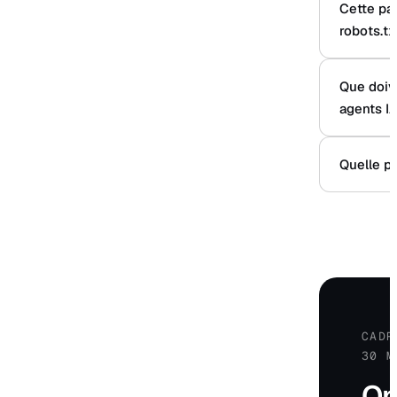
Cette pa
robots.tx
Que doiv
agents IA
Quelle pa
CADR
30 M
O