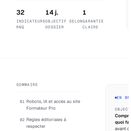
32
14 j.
1
INDICATEURS
OBJECTIF SELON
GARANTIE
RNQ
DOSSIER
CLAIRE
SOMMAIRE
EN BR
Robots, IA et accès au site
01
Formateur Pro
OBJECT
Compre
Règles éditoriales à
02
quoi fai
respecter
avant d