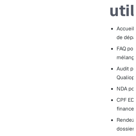
uti
Accueil
de dépar
FAQ
pou
mélangé
Audit
po
Qualiopi
NDA
pou
CPF ED
finance
Rendez
dossier 