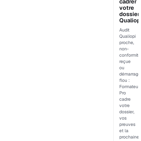
cadrer
votre
dossier
Qualiop
Audit
Qualiopi
proche,
non-
conformité
reçue
ou
démarrage
flou :
Formateur
Pro
cadre
votre
dossier,
vos
preuves
et la
prochaine