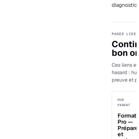
diagnostic 
PAGES LIEES
Contin
bon or
Ces liens evi
hasard : hu
preuve et p
HUB
PARENT
Format
Pro —
Prépare
et