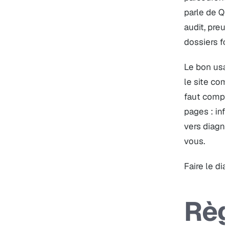
parle de Q
audit, preu
dossiers fo
Le bon usa
le site com
faut compre
pages : info
vers diagno
vous.
Faire le dia
Règ