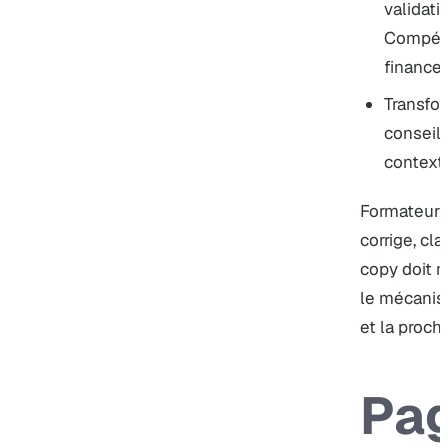
validat
Compéte
finance
Transfo
conseil
contexte
Formateur P
corrige, cl
copy doit m
le mécanis
et la procha
Pa