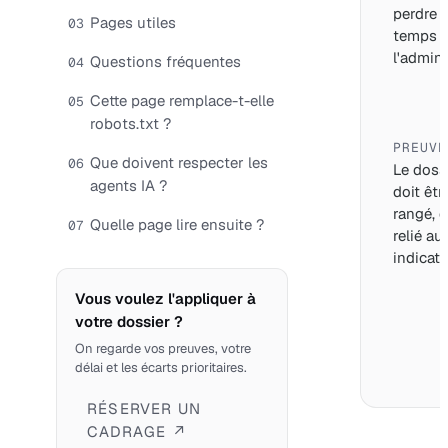
perdre 
Pages utiles
03
temps 
l'adminis
Questions fréquentes
04
Cette page remplace-t-elle
05
robots.txt ?
PREUVE
Que doivent respecter les
06
Le doss
agents IA ?
doit êtr
rangé, d
Quelle page lire ensuite ?
07
relié au
indicate
Vous voulez l'appliquer à
votre dossier ?
On regarde vos preuves, votre
délai et les écarts prioritaires.
RÉSERVER UN
CADRAGE ↗