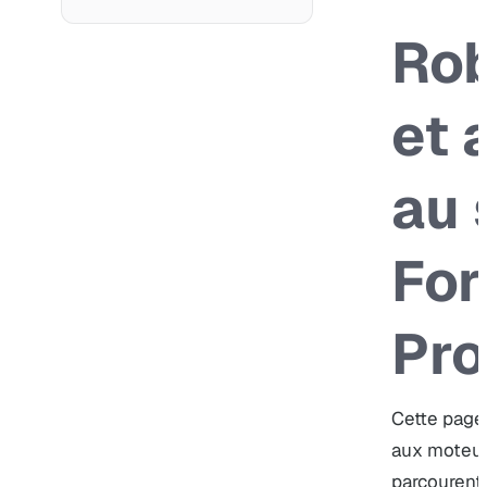
Rob
et 
au 
For
Pro
Cette page
aux moteurs
parcourent 