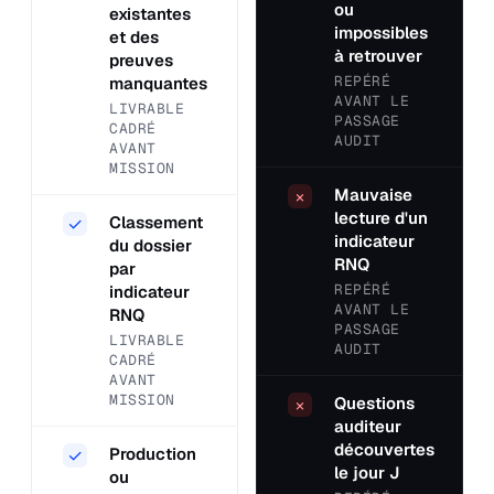
ou
existantes
impossibles
et des
à retrouver
preuves
REPÉRÉ
manquantes
AVANT LE
LIVRABLE
PASSAGE
CADRÉ
AUDIT
AVANT
MISSION
Mauvaise
×
lecture d'un
Classement
✓
indicateur
du dossier
RNQ
par
REPÉRÉ
indicateur
AVANT LE
RNQ
PASSAGE
LIVRABLE
AUDIT
CADRÉ
AVANT
MISSION
Questions
×
auditeur
découvertes
Production
✓
le jour J
ou