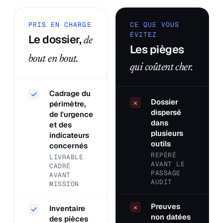
PRIS EN CHARGE
CE QUE VOUS
ÉVITEZ
Le dossier,
de
Les pièges
bout en bout.
qui coûtent cher.
Cadrage du
✓
Dossier
×
périmètre,
dispersé
de l'urgence
dans
et des
plusieurs
indicateurs
outils
concernés
REPÉRÉ
LIVRABLE
AVANT LE
CADRÉ
PASSAGE
AVANT
AUDIT
MISSION
Preuves
×
Inventaire
✓
non datées
des pièces