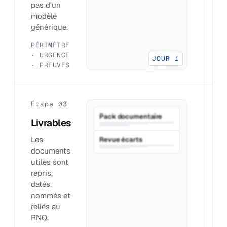
pas d'un
q
modèle
p
générique.
c
PÉRIMÈTRE
D
· URGENCE
P
JOUR 1
· PREUVES
R
Étape 03
É
Pack documentaire
Livrables
P
Les
O
Revue écarts
documents
q
utiles sont
l
repris,
f
datés,
e
nommés et
s
reliés au
tr
RNQ.
A