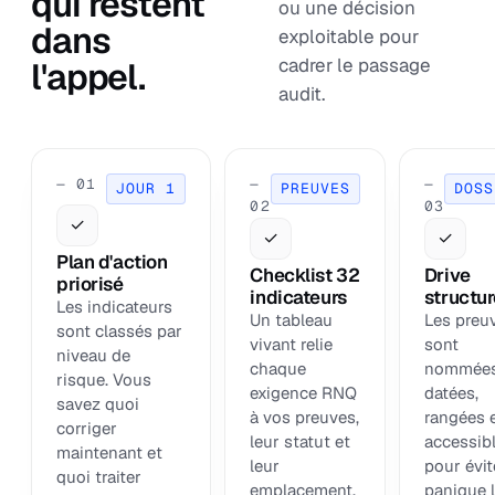
qui restent
ou une décision
dans
exploitable pour
cadrer le passage
l'appel.
audit.
— 01
—
—
JOUR 1
PREUVES
DOSS
02
03
✓
✓
✓
Plan d'action
Checklist 32
Drive
priorisé
indicateurs
structu
Les indicateurs
Un tableau
Les preu
sont classés par
vivant relie
sont
niveau de
chaque
nommées
risque. Vous
exigence RNQ
datées,
savez quoi
à vos preuves,
rangées 
corriger
leur statut et
accessib
maintenant et
leur
pour évit
quoi traiter
emplacement.
panique 