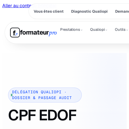
Aller au contenu principal
Vous êtes client
Diagnostic Qualiopi
Demand
⌄
⌄
⌄
Prestations
Qualiopi
Outils
formateur
f
pro
p
DÉLÉGATION QUALIOPI ·
DOSSIER & PASSAGE AUDIT
CPF EDOF