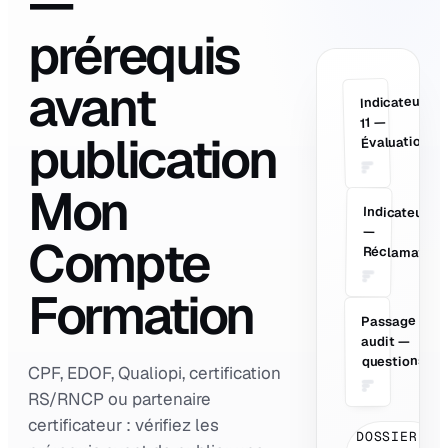
—
prérequis
avant
Indicateur
VA
11 —
publication
Évaluation
Mon
Indicateur 22
—
Compte
Réclamation
Formation
Passage
PR
audit —
questions
CPF, EDOF, Qualiopi, certification
RS/RNCP ou partenaire
certificateur : vérifiez les
DOSSIER