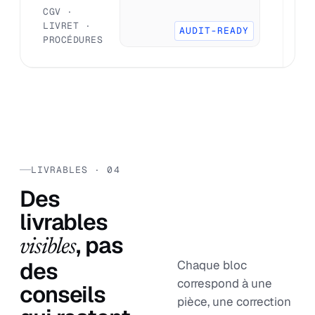
B
CGV ·
R
LIVRET ·
AUDIT-READY
PROCÉDURES
LIVRABLES · 04
Des
livrables
, pas
visibles
des
Chaque bloc
correspond à une
conseils
pièce, une correction