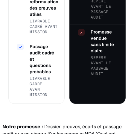
REPÉRÉ
reformulation
AVANT LE
des preuves
PASSAGE
utiles
AUDIT
LIVRABLE
CADRÉ AVANT
Promesse
MISSION
×
vendue
sans limite
Passage
✓
claire
audit cadré
REPÉRÉ
et
AVANT LE
questions
PASSAGE
probables
AUDIT
LIVRABLE
CADRÉ
AVANT
MISSION
Notre promesse :
Dossier, preuves, écarts et passage
audit pris en charge. Sur les parcours NDA/Qualiopi