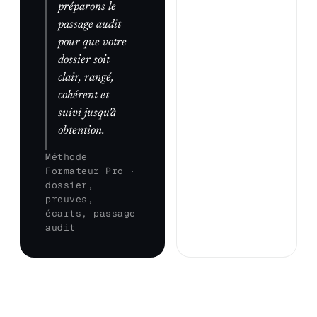
préparons le
passage audit
pour que votre
dossier soit
clair, rangé,
cohérent et
suivi jusqu'à
obtention.
Méthode
Formateur Pro ·
dossier,
preuves,
écarts, passage
audit