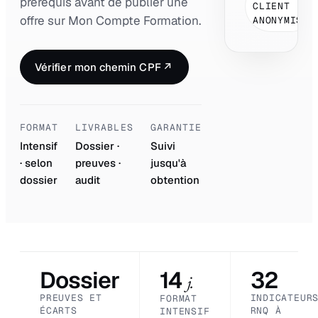
prérequis avant de publier une
CLIENT
offre sur Mon Compte Formation.
ANONYMISÉ
Vérifier mon chemin CPF
↗
FORMAT
LIVRABLES
GARANTIE
Intensif
Dossier ·
Suivi
· selon
preuves ·
jusqu'à
dossier
audit
obtention
Dossier
14
32
j.
PREUVES ET
INDICATEUR
FORMAT
ÉCARTS
RNQ À
INTENSIF