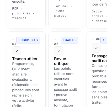
ensuite.
jour de l'
Tableau ·
PDF ·
liens ·
Drive ·
priorités ·
statut
indexé 
risques
auditab
—
—
— 06
DOCUMENTS
ÉCARTS
AU
04
05
✓
✓
✓
Passag
Trames utiles
Revue
audit c
critique
Programmes,
On cadre
Les points
CGV, livret
question
faibles sont
stagiaire,
probables
identifiés
évaluations,
réponses
avant le
réclamations et
formuler 
passage audit
procédures sont
les point
: preuve
repris selon
sensibles
absente,
votre activité
traiter.
formulation
réelle.