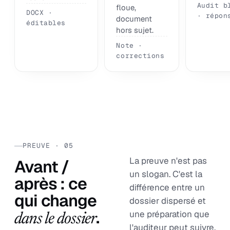
Audit b
floue,
DOCX ·
· répon
document
éditables
hors sujet.
Note ·
corrections
PREUVE · 05
La preuve n'est pas
Avant /
un slogan. C'est la
après : ce
différence entre un
qui change
dossier dispersé et
.
une préparation que
dans le dossier
l'auditeur peut suivre.