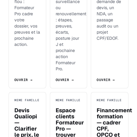
flou :
surveillance
demande de
Formateur
ou
devis, un
Pro cadre
renouvellement
NDA, un
votre
: étapes,
passage
dossier, vos
preuves,
audit ou un
preuves et la
écarts,
projet
prochaine
posture jour
CPF/EDOF.
action.
J et
prochaine
action
Formateur
Pro.
OUVRIR →
OUVRIR →
OUVRIR →
MEME FAMILLE
MEME FAMILLE
MEME FAMILLE
Devis
Espace
Financement
Qualiopi
clients
formation
—
Formateur
— cadrer
Clarifier
Pro —
CPF,
le prix, le
trouver
OPCO et