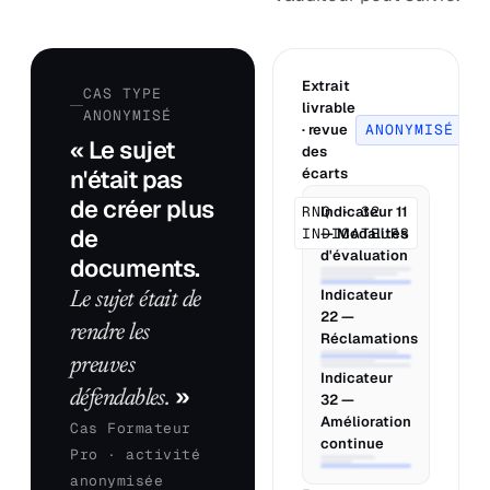
Extrait
CAS TYPE
livrable
ANONYMISÉ
· revue
ANONYMISÉ
« Le sujet
des
n'était pas
écarts
de créer plus
RNQ · 32
Indicateur 11
de
INDICATEURS
— Modalités
d'évaluation
documents.
Indicateur
Le sujet était de
22 —
rendre les
Réclamations
preuves
Indicateur
»
défendables.
32 —
Amélioration
Cas Formateur
continue
Pro · activité
anonymisée