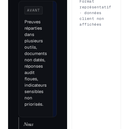
Format
représentatif
AVANT
APRÈS
· données
PRÉPARATION
client non
Preuves
affichées
Drive organisé
réparties
par indicateur,
dans
pièces utiles
plusieurs
identifiées,
outils,
écarts cadrés,
documents
réponses
non datés,
préparées et
réponses
engagement
audit
commercial clair.
floues,
indicateurs
sensibles
non
priorisés.
Nous