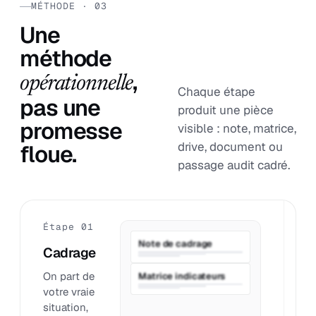
MÉTHODE · 03
Une
méthode
,
opérationnelle
Chaque étape
pas une
produit une pièce
promesse
visible : note, matrice,
drive, document ou
floue.
passage audit cadré.
Étape 01
É
Note de cadrage
Cadrage
P
On part de
O
Matrice indicateurs
votre vraie
q
situation,
o